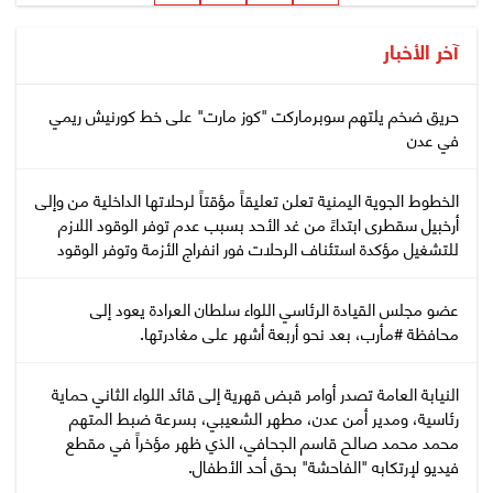
آخر الأخبار
حريق ضخم يلتهم سوبرماركت "كوز مارت" على خط كورنيش ريمي
في عدن
الخطوط الجوية اليمنية تعلن تعليقاً مؤقتاً لرحلاتها الداخلية من وإلى
أرخبيل سقطرى ابتداءً من غد الأحد بسبب عدم توفر الوقود اللازم
للتشغيل مؤكدة استئناف الرحلات فور انفراج الأزمة وتوفر الوقود
عضو مجلس القيادة الرئاسي اللواء سلطان العرادة يعود إلى
محافظة #مأرب، بعد نحو أربعة أشهر على مغادرتها.
النيابة العامة تصدر أوامر قبض قهرية إلى قائد اللواء الثاني حماية
رئاسية، ومدير أمن عدن، مطهر الشعيبي، بسرعة ضبط المتهم
محمد محمد صالح قاسم الجحافي، الذي ظهر مؤخراً في مقطع
فيديو لإرتكابه "الفاحشة" بحق أحد الأطفال.