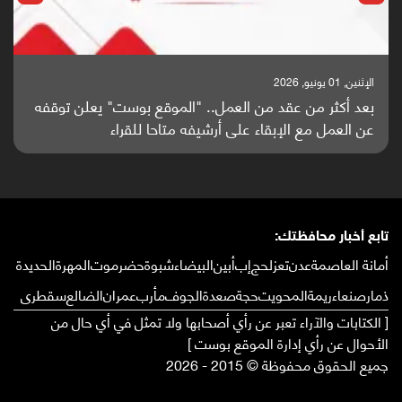
الإثنين, 01 يونيو, 2026
بعد أكثر من عقد من العمل.. "الموقع بوست" يعلن توقفه
عن العمل مع الإبقاء على أرشيفه متاحا للقراء
تابع أخبار محافظتك:
أمانة العاصمة
عدن
تعز
لحج
إب
أبين
البيضاء
شبوة
حضرموت
المهرة
الحديدة
ذمار
صنعاء
ريمة
المحويت
حجة
صعدة
الجوف
مأرب
عمران
الضالع
سقطرى
[ الكتابات والآراء تعبر عن رأي أصحابها ولا تمثل في أي حال من
الأحوال عن رأي إدارة الموقع بوست ]
جميع الحقوق محفوظة © 2015 - 2026