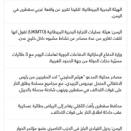
‏الهيئة البحرية البريطانية: تلقينا تقرير عن واقعة غربي سقطرى في
اليمن.
اليمن: هيئة عمليات التجارة البحرية البريطانية (UKMTO) تقول انها
تلقت تقارير من عدة مصادر عن نشاط مشبوه داخل خليج عدن.
وزارة الدفاع الإماراتية: الدفاعات الجوية تعاملت اليوم مع 3 طائرات
مسيّرة دخلت الدولة من جهة الحدود الغربية.
مصادر محلية: المدعو "هيثم المليجي" احد المقربين من رئيس
الانتقالي المنحل عيدروس الزبيدي، مع مجاميع مسلحة يطلق النار
على قوات التحالف في سقطرى وينهب شاحنة محملة بالديزل.
محافظ سقطرى رأفت الثقلي يغادر إلى الرياض بطائرة عسكرية
عقب حادثة اطلاق النار على قوات التحالف.
اليمن: رحيل القيادي البارز في الحزب الناصري عضو مؤتمر الحوار