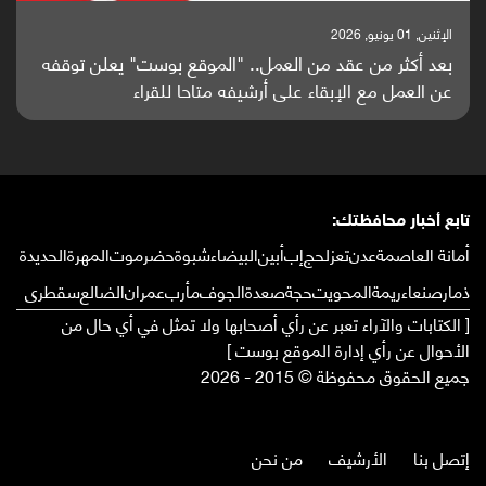
الإثنين, 01 يونيو, 2026
بعد أكثر من عقد من العمل.. "الموقع بوست" يعلن توقفه
عن العمل مع الإبقاء على أرشيفه متاحا للقراء
تابع أخبار محافظتك:
أمانة العاصمة
عدن
تعز
لحج
إب
أبين
البيضاء
شبوة
حضرموت
المهرة
الحديدة
ذمار
صنعاء
ريمة
المحويت
حجة
صعدة
الجوف
مأرب
عمران
الضالع
سقطرى
[ الكتابات والآراء تعبر عن رأي أصحابها ولا تمثل في أي حال من
الأحوال عن رأي إدارة الموقع بوست ]
جميع الحقوق محفوظة © 2015 - 2026
إتصل بنا
الأرشيف
من نحن