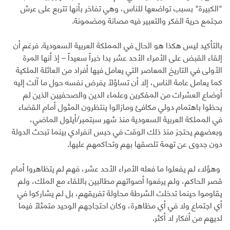
"الكبيرة" بسبب تواضعها للناس، وهي تفاخر بأنها تتربع على عرش
مجتمع حرية الفكر والتعبير فيه مصانة ومضمونة.
بالتأكيد ليس هكذا هو الحال في المملكة العربية السعودية. فرغم أن
إلقاء القبض على الأمراء الأحد عشر بدا خبراً سعيداً – إذ أنها المرة
الأولى في التاريخ المعاصر التي يعامل فيها أفراد من العائلة الملكية
كما يعامل عامة الناس، إلا أن تساؤلاً يفرض نفسه حول ما آلت إليه
أوضاع العشرات من المفكرين وعلماء الدين والصحفيين الذين لم
يحظوا باهتمام دولي مكافئ ومازالوا ينتظرون المثول أمام القضاء
في المملكة العربية السعودية منذ شهر سبتمبر/أيلول الماضي،
وبعضهم يحتجز منذ ذلك الوقت في حبس انفرادي بينما تبحث الدولة
دون جدوى عن تهمة تلصقها بهم وتحاكمهم عليها.
وهؤلاء لم يفعلوا ما فعله الأمراء الأحد عشر، فهم لم يتظاهروا أمام
قصر الحاكم، ولم يرفعوا أصواتهم مطالبين باللقاء مع الملك، ولم
يقاوموا حينما تدخلت الشرطة محاولة تفريقهم، بل لم يشاركوا في
أي اجتماع ولا في أي مظاهرة، وكان احتجاجهم الوحيد متمثلاً فيما
لديهم من أفكار لا أكثر.