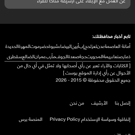
تابع أخبار محافظتك:
أمانة العاصمة
عدن
تعز
لحج
إب
أبين
البيضاء
شبوة
حضرموت
المهرة
الحديدة
ذمار
صنعاء
ريمة
المحويت
حجة
صعدة
الجوف
مأرب
عمران
الضالع
سقطرى
[ الكتابات والآراء تعبر عن رأي أصحابها ولا تمثل في أي حال من
الأحوال عن رأي إدارة الموقع بوست ]
جميع الحقوق محفوظة © 2015 - 2026
إتصل بنا
الأرشيف
من نحن
إتفاقية وسياسة الإستخدام Privacy Policy
المنصة برس
الخبر الآن