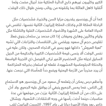
الكبير وكثيرون غيرهم خارج الدائرة الملكية منذ أجيال مضت ولما
أثقلوا كاهل العائلة بما يتلقونه من رواتب ومنح طوال ذلك الوقت.
كما أن آل ويندسور يقدرون مزايا السن والخبرة. فشخصيات مثل
الراحلة الملكة الأم وكذلك الملكة إليزابيث الثانية نفسها، تنافس في
الحياة العامة على الشهرة والأضواء الشخصيات الفتية والناشئة مثل
وليام وكاثرين وهاري وميغان. إذا كان محمد بن سلمان ينوي فعلاً
تقليص حجم آل سعود ويقضي على التنافسات والنزاعات التي تشبه
"لعبة العروش" داخلها فهو يسير في الاتجاه الصحيح، ولكن عليه في
نفس الوقت ألا ينسى قيمة الشخصيات الكبيرة والحكيمة من الجيل
السابق لجيله مثل المخضرم الأمير تركي الفيصل ذي التجربة الواسعة
والحنكة الدبلوماسية المشهودة. فلعله لو استعان بخبراته المتراكمة
أن يجد مخرجاً من الأزمة اليمنية ويضع حداً للمأساة التي نجمت عنها.
وأعظم درس يمكن أن يتعلمه آل سعود من آل ويندسور هو الاستماع
إلى الناس، فما يمس الجميع ينبغي أن يوافق عليه الجميع. ولا أدل
على ذلك من أن الملكة إليزابيث الثانية عززت من موقعها في عدة
مناسبات حينما أحنت رأسها في وجه الانتقادات الشعبية، وبشكل
خاص بعد وفاة الأميرة ديانا في عام 1997. اكتسبت إليزابيث لقب