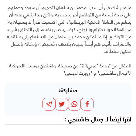
ما من شك في أن سعي محمد بن سلمان لتحجيم آل سعود وحملهم
على درجة نسبية من التواضع أمر مرحب به. ولكن ربما ينبغي عليه أن
يتعلم من العائلة الملكية البريطانية، التي اكتسبت قدراً لا يستهان به
من المكانة والاحترام والنجاح، كيف يسعى بنفسه إلى التخلق بشيء
من التواضع. إذا ما تمكن محمد بن سلمان من الاستماع إلى منتقديه
والاعتراف بأنهم هم أيضاً يحبون بلادهم، فسيكون بإمكانه بالفعل
تمكين سلطانه.
المقال من ترجمة "عربي21" عن صحيفة واشنطن بوست الأمريكية
لـ"جمال خاشقجي" و "روبرت لايسي"
مشاركة:
اقرأ أيضاً لـ
جمال خاشقجي
: