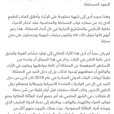
النفوذ المستقلة.
وهذا بدوره أدى إلى شهية مفتوحة على الإثراء وأطلق العنان للطمع
الذي زاد من سعاره غياب المساءلة والمحاسبة. فقد احتكر الأمراء
ملكية الأراضي والمشاريع التجارية في كل أنحاء المملكة، هذا رغم
أنهم كانوا فوق ذلك كله يتلقون مرتبات شهرية ويحصلون على منح
سخية.
لم يكن عجباً أن أدى هذا الثراء الملكي إلى توليد مشاعر الغيظ والحنق
لدى عامة الناس في البلاد. يذكر في هذا السياق أن واحدة من
الأساطير الموهومة عن المملكة أن كافة مواطنيها يرفلون في الثراء.
والواقع أن معظمهم ليسوا كذلك. بل إن دخل الفرد في المملكة
طبقاً لبيانات البنك الدولي الصادرة في عام 2016 كان أدنى من دخل
الفرد في كل من الولايات المتحدة الأمريكية وبريطانيا ومعظم دول
الخليج الأخرى. وكان الملك سلمان قبل أيام قليلة من شن حملة
الاعتقالات في الشهر الماضي قد أمر جميع أفراد العائلة الملكية بدفع
فواتير المياه والكهرباء والهاتف. وبالنظر إلى نمط الحياة المترف الذي
يعيشه أفراد العائلة السعودية، حيث يملك كثيرون منهم أكثر من
قصر، فإن القيمة الإجمالية للفواتير المترتبة على الخدمات المقدمة