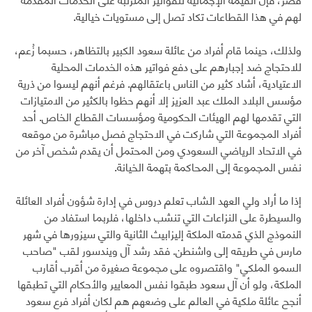
لهم في هذا القطاعات تكاد تصل إلى مستويات خيالية.
ولذلك، حينما قام أفراد من عائلة سعود الكبير بالتظاهر، حسبما زُعم،
للاحتجاج ضد إجبارهم على دفع فواتير هذه الخدمات المحلية
الاعتيادية، أشاد كثير من الناس باعتقالهم. فرغم أنهم ليسوا من ذرية
مؤسس البلاد الملك عبد العزيز إلا أنهم حظوا بالكثير من الامتيازات
التي تقدمها لهم الهيئات الحكومية ومؤسسات القطاع الخاص. أحد
أفراد المجموعة التي شاركت في الاحتجاج فصل مباشرة من موقعه
في الاتحاد الرياضي السعودي ومن المحتمل أن يقدم شخص آخر من
نفس المجموعة إلى المحاكمة بتهمة الخيانة.
إذا ما أراد ولي العهد الشاب تعلم دروس في إدارة شؤون أفراد العائلة
والسيطرة على النزاعات التي تنشب داخلها، فلربما استفاد من
النموذج الذي قدمته الملكة إليزابيث الثانية والتي سيزورها في شهر
مارس في طريقه إلى واشنطن. فقد رشد آل ويندسور لقب "صاحب
السمو الملكي" واقتصروه على مجموعة صغيرة من أقرب أقارب
الملكة، ولو أن آل سعود طبقوا نفس المعايير والأحكام التي تطبقها
أنجح عائلة ملكية في العالم على وضعهم هم لكان أفراد فرع سعود