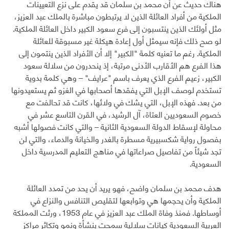
هناك حديث عن أن محمد بن سلمان قد يقدم على نزع التعيينات
الملكية من أفراد العائلة الذين لا يرتبطون مباشرة بالملك عبد العزيز،
مثل أولئك الذين ينتسبون إلى فرع سعود الكبير داخل العائلة الملكية.
لو صح ذلك فإنه سيمثل أول إعادة هيكلة غير مسبوقة للعائلة
الملكية. رغم ما تعنيه كلمة "الكبير" إلا أن الأفراد الذين ينتمون إلى
هذا الفرع هم الأقارب الأدنى مرتبة، إذ ينحدرون من سلالة سعود
الكبير، زعيم الفرع الذي يعرف باسم "عرايف" – وهي كلمة بدوية
تستخدم لوصف الإبل التي يفقدها أصحابها في الغزو ثم يستعيدونها
من بعد. فهذه الإبل، التي يشك في ولائها، كانت قد تحالفت مع
خصوم السعوديين العتاة، آل الرشيد، في القرن التاسع عشر في
محاولة لإسقاط الدولة السعودية الثانية – والتي كانت فصولها أشبه
بفصول رواية شكسبيرية مسطرة بالغدر والخيانة والدماء، والتي لن
تجد شيئاً من تفاصيل صراعاتها في مناهج التعليم المدرسية داخل
السعودية.
هدف محمد بن سلمان واضح، فهو يريد أن يحد من تمدد العائلة
الملكية وأن يحجمها هي وتوابعها لتقليص التنافس والنزاع في
أوساطها. فمنذ وفاة الملك عبد العزيز في عام 1953، ورثت المملكة
العربية السعودية كيانات سلالية سمحت بنشأة ونمو وتكاثر مراكز