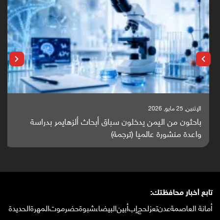
الإثنين, 25 مايو, 2026
باحثون من اليمن يدخلون سباق أبحاث ألزهايمر بدراسة
واعدة منشورة عالميا (ترجمة)
تابع أخبار محافظتك:
أمانة العاصمة
عدن
تعز
لحج
إب
أبين
البيضاء
شبوة
حضرموت
المهرة
الحديدة