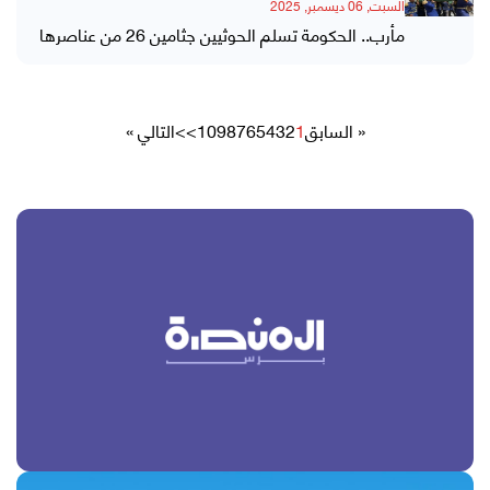
السبت, 06 ديسمبر, 2025
مأرب.. الحكومة تسلم الحوثيين جثامين 26 من عناصرها
« السابق
1
2
3
4
5
6
7
8
9
10
>>
التالي »