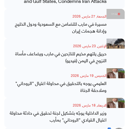
and Gulf States, Condemns Iran Attacks
الجمعة, 27 مارس, 2026
مسيرة في مارب للتضامن مع السعودية ودول الخليج
وإدانة هجمات إيران
الإثنين, 23 مارس, 2026
حريق يلتهم مخيم للنازحين في مارب ويضاعف مأساة
النزوح في اليمن (فيديو)
الخميس, 19 مارس, 2026
العليمي يوجه بالتحقيق في محاولة اغتيال "الروحاني"
وملاحقة الجناة
الاربعاء, 18 مارس, 2026
وزير الداخلية يوجّه بتشكيل لجنة تحقيق في حادثة محاولة
اغتيال القيادي "الروحاني" بمأرب