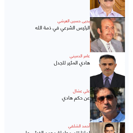
يحيى حسين العرشي
الرئيس الشرعي في ذمة الله
عامر الدميني
هادي المثير للجدل
علي عشال
عن حكم هادي
أحمد الشلفي
لماذا تتم مجاملة محمد الغيثي على