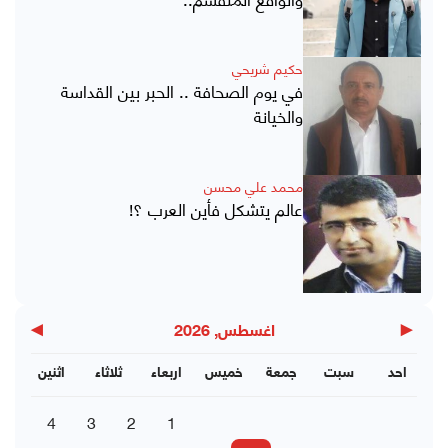
حكيم شريحي
في يوم الصحافة .. الحبر بين القداسة
والخيانة
محمد علي محسن
عالم يتشكل فأين العرب ؟!
▶
◀
اغسطس, 2026
احد
سبت
جمعة
خميس
اربعاء
ثلاثاء
اثنين
4
3
2
1