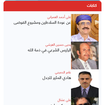
كتابات
علي أحمد العمراني
عن عودة السلاطين ومشروع الفوضى
يحيى حسين العرشي
الرئيس الشرعي في ذمة الله
عامر الدميني
هادي المثير للجدل
علي عشال
عن حكم هادي