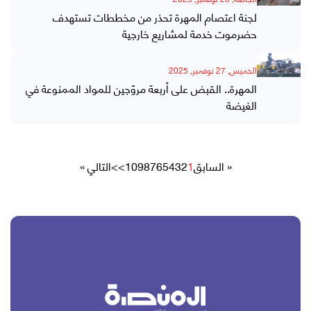
لجنة اعتصام المهرة تحذر من مخططات تستهدف
حضرموت خدمة لمشاريع خارجية
الخميس, 27 نوفمبر, 2025
المهرة.. القبض على أربعة مروّجين للمواد الممنوعة في
الغيضة
« السابق
1
2
3
4
5
6
7
8
9
10
>>
التالي »