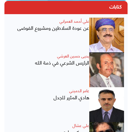
كتابات
علي أحمد العمراني
عن عودة السلاطين ومشروع الفوضى
يحيى حسين العرشي
الرئيس الشرعي في ذمة الله
عامر الدميني
هادي المثير للجدل
علي عشال
عن حكم هادي