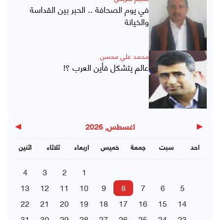
في يوم الصحافة .. الحبر بين القداسة
والخيانة
محمد علي محسن
عالم يتشكل فأين العرب ؟!
▶
◀
اغسطس, 2026
احد
سبت
جمعة
خميس
اربعاء
ثلاثاء
اثنين
4
3
2
1
13
12
11
10
9
8
7
6
5
22
21
20
19
18
17
16
15
14
31
30
29
28
27
26
25
24
23