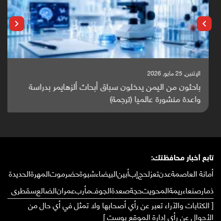
الإثنين, 25 مايو, 2026
باحثون من اليمن يدخلون سباق أبحاث ألزهايمر بدراسة
واعدة منشورة عالميا (ترجمة)
تابع أخبار محافظتك:
أمانة العاصمة
عدن
تعز
لحج
إب
أبين
البيضاء
شبوة
حضرموت
المهرة
الحديدة
ذمار
صنعاء
ريمة
المحويت
حجة
صعدة
الجوف
مأرب
عمران
الضالع
سقطرى
[ الكتابات والآراء تعبر عن رأي أصحابها ولا تمثل في أي حال من
الأحوال عن رأي إدارة الموقع بوست ]