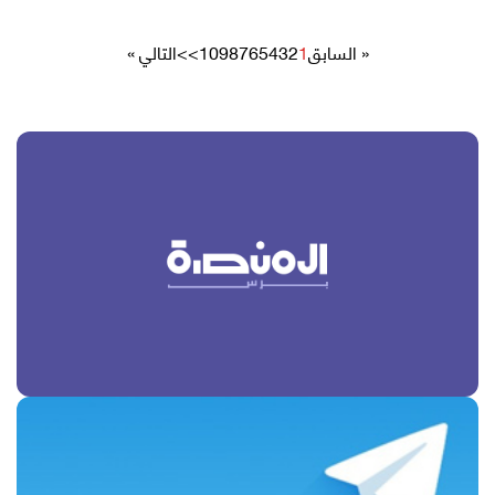
« السابق
1
2
3
4
5
6
7
8
9
10
>>
التالي »