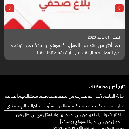
الإثنين, 01 يونيو, 2026
بعد أكثر من عقد من العمل.. "الموقع بوست" يعلن توقفه
عن العمل مع الإبقاء على أرشيفه متاحا للقراء
تابع أخبار محافظتك:
أمانة العاصمة
عدن
تعز
لحج
إب
أبين
البيضاء
شبوة
حضرموت
المهرة
الحديدة
ذمار
صنعاء
ريمة
المحويت
حجة
صعدة
الجوف
مأرب
عمران
الضالع
سقطرى
[ الكتابات والآراء تعبر عن رأي أصحابها ولا تمثل في أي حال من
الأحوال عن رأي إدارة الموقع بوست ]
جميع الحقوق محفوظة © 2015 - 2026