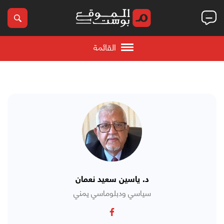
القائمة
د. ياسين سعيد نعمان
سياسي ودبلوماسي يمني