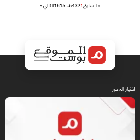
« السابق
1
2
3
4
5
...
15
16
التالي »
اختيار المحرر