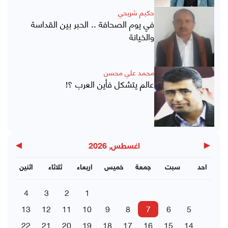
حكيم شريحي
في يوم الصحافة .. الحبر بين القداسة
والخيانة
محمد علي محسن
عالم يتشكل فأين العرب ؟!
▶
◀
اغسطس, 2026
احد
سبت
جمعة
خميس
اربعاء
ثلاثاء
اثنين
4
3
2
1
13
12
11
10
9
8
7
6
5
22
21
20
19
18
17
16
15
14