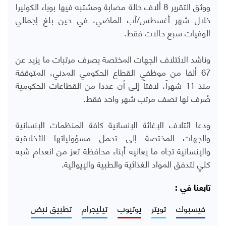
ووثق التقرير 8 ألاف حالة مصابة ومشتبه فيها بوباء الكوليرا
خلال شهر أغسطس/آب الماضي، في حين بلغ إجمالي
الوفيات سبع حالات فقط.
وناشد الائتلاف الجهات المختصة بصرف مرتبات ما يزيد عن
67 ألفا من موظفي القطاع الحكومي المدني، المتوقفة
منذ 11 شهراً، لافتاً إلى أن عددا من القطاعات الحكومية
صُرف لها نصف مرتب شهر واحد فقط.
ودعا ائتلاف الإغاثة الإنسانية كافة المنظمات الإنسانية
والجهات المختصة إلى تحمل مسؤولياتها الأخلاقية
والإنسانية تجاه ما يعانيه أبناء محافظة تعز من انعدام شبه
كلي لتدفق المواد الغذائية والطبية والإيوائية.
تابعنا في :
فيسبوك
تويتر
يوتيوب
تيليجرام
تطبيق نبض