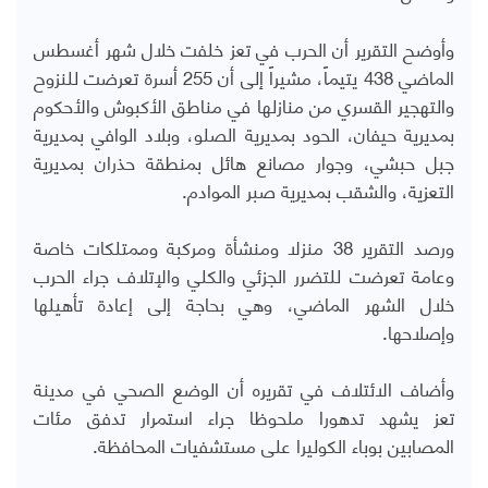
وأوضح التقرير أن الحرب في تعز خلفت خلال شهر أغسطس
الماضي 438 يتيماً، مشيراً إلى أن 255 أسرة تعرضت للنزوح
والتهجير القسري من منازلها في مناطق الأكبوش والأحكوم
بمديرية حيفان، الحود بمديرية الصلو، وبلاد الوافي بمديرية
جبل حبشي، وجوار مصانع هائل بمنطقة حذران بمديرية
التعزية، والشقب بمديرية صبر الموادم.
ورصد التقرير 38 منزلا ومنشأة ومركبة وممتلكات خاصة
وعامة تعرضت للتضرر الجزئي والكلي والإتلاف جراء الحرب
خلال الشهر الماضي، وهي بحاجة إلى إعادة تأهيلها
وإصلاحها.
وأضاف الائتلاف في تقريره أن الوضع الصحي في مدينة
تعز يشهد تدهورا ملحوظا جراء استمرار تدفق مئات
المصابين بوباء الكوليرا على مستشفيات المحافظة.