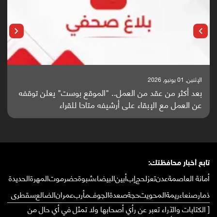
الإثنين, 25 مايو, 2026
باحثون من اليمن يدخلون سباق أبحاث ألزهايمر بدراسة
واعدة منشورة عالميا (ترجمة)
تابع أخبار محافظتك:
أمانة العاصمة
عدن
تعز
لحج
إب
أبين
البيضاء
شبوة
حضرموت
المهرة
الحديدة
ذمار
صنعاء
ريمة
المحويت
حجة
صعدة
الجوف
مأرب
عمران
الضالع
سقطرى
[ الكتابات والآراء تعبر عن رأي أصحابها ولا تمثل في أي حال من