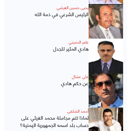
يحيى حسين العرشي
الرئيس الشرعي في ذمة الله
عامر الدميني
هادي المثير للجدل
علي عشال
عن حكم هادي
أحمد الشلفي
لماذا تتم مجاملة محمد الغيثي على
حساب بلد اسمه الجمهورية اليمنية؟