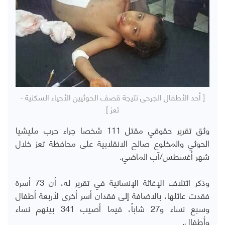
[ أحد الأطفال الجرحى نتيجة قصف الحوثيين الأحياء السكنية -
تعز ]
وثق تقرير حقوقي مقتل 111 شخصا جراء حرب مليشيا
الحوثي والمخلوع صالح الانقلابية على محافظة تعز خلال
شهر أغسطس/آب الماضي.
وذكر ائتلاف الإغاثة الإنسانية في تقرير له، أن 73 أسرة
فقدت عائلها، بالاضافة إلى فقدان أسر أخرى لأربعة أطفال
وسبع نساء و27 شاباً، فيما أصيب 341 بينهم نساء
وأطفال.