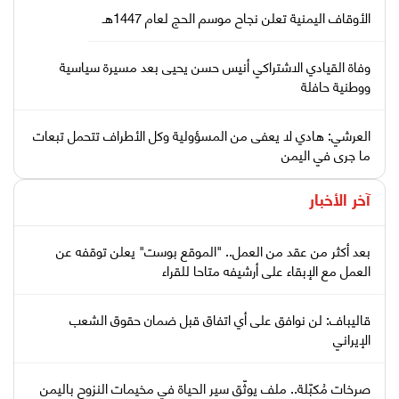
الأوقاف اليمنية تعلن نجاح موسم الحج لعام 1447هـ
وفاة القيادي الاشتراكي أنيس حسن يحيى بعد مسيرة سياسية
ووطنية حافلة
العرشي: هادي لا يعفى من المسؤولية وكل الأطراف تتحمل تبعات
ما جرى في اليمن
آخر الأخبار
بعد أكثر من عقد من العمل.. "الموقع بوست" يعلن توقفه عن
العمل مع الإبقاء على أرشيفه متاحا للقراء
قاليباف: لن نوافق على أي اتفاق قبل ضمان حقوق الشعب
الإيراني
صرخات مُكبّلة.. ملف يوثّق سير الحياة في مخيمات النزوح باليمن