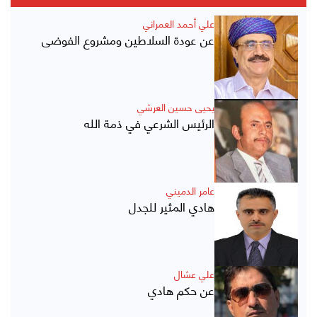
علي أحمد العمراني
عن عودة السلاطين ومشروع الفوضى
يحيى حسين العرشي
الرئيس الشرعي في ذمة الله
عامر الدميني
هادي المثير للجدل
علي عشال
عن حكم هادي