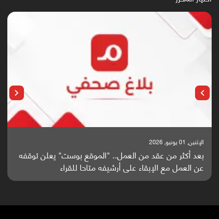
الإثنين, 25 مايو, 2026
باحثون من اليمن يدخلون سباق أبحاث ألزهايمر بدراسة
واعدة منشورة عالميا (ترجمة)