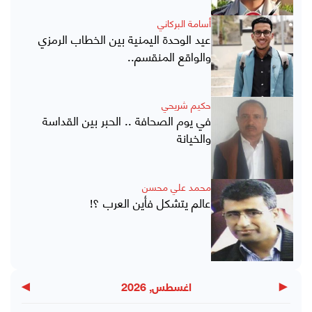
أسامة البركاني
عيد الوحدة اليمنية بين الخطاب الرمزي
والواقع المنقسم..
حكيم شريحي
في يوم الصحافة .. الحبر بين القداسة
والخيانة
محمد علي محسن
عالم يتشكل فأين العرب ؟!
▶
◀
اغسطس, 2026