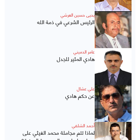
يحيى حسين العرشي
الرئيس الشرعي في ذمة الله
عامر الدميني
هادي المثير للجدل
علي عشال
عن حكم هادي
أحمد الشلفي
لماذا تتم مجاملة محمد الغيثي على