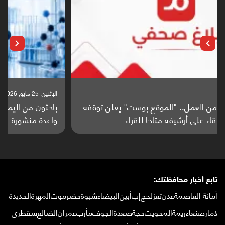
الإثنين, 25 مايو, 2026
باحثون من اليمن يدخلون سباق أبحاث ألزهايمر بدراسة
واعدة منشورة عالميا (ترجمة)
تابع أخبار محافظتك:
أمانة العاصمة
عدن
تعز
لحج
إب
أبين
البيضاء
شبوة
حضرموت
المهرة
الحديدة
ذمار
صنعاء
ريمة
المحويت
حجة
صعدة
الجوف
مأرب
عمران
الضالع
سقطرى