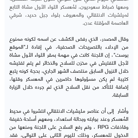
ومعها ضباط سعوديون، لمُعسكر اللواء الأول مشاة التابع
لميلشيات الانتقالي والمعروف بلواء جبل حديد، شرقي
العاصمة المؤقتة عدن.
وقال المصدر، الذي رفض الكشف عن اسمه لكونه ممنوع
من الإدلاء بالتصريحات الصحفية، في إفادة لـ"الموقع
بوست"، إن اللجنة كانت في مهمة بمقر اللواء الأول مشاة
لأجل التفتيش في مخزن للسلاح والذخائر لم يتم تفتيشه
خلال النزول السابق منتصف الشهر الجاري، بحجة كونه يتبع
كتيبة لم يكن مسؤولوها حاضرين في المعسكر وقتها،
إضافة للتأكد من نقل السلاح الذي تم جرده خلال الزيارة
السابقة.
وأشار إلى أن عناصر مليشيات الانتقالي انتشروا في محيط
المُعسكر وعند بوابته وبحالة استعداد، ومعهم أسلحة خفيفة
وقاذفات RPG ، وتم رفع السلاح على اللجنة ومنعها من
الدخول للمعسكر، وذلك لليوم الثاني على التوالي، فقد