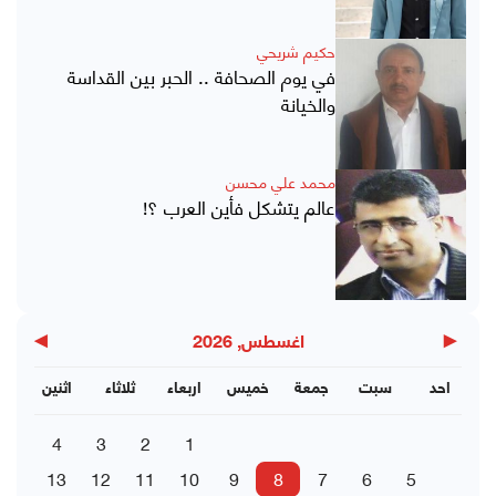
حكيم شريحي
في يوم الصحافة .. الحبر بين القداسة
والخيانة
محمد علي محسن
عالم يتشكل فأين العرب ؟!
▶
◀
اغسطس, 2026
احد
سبت
جمعة
خميس
اربعاء
ثلاثاء
اثنين
4
3
2
1
13
12
11
10
9
8
7
6
5