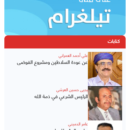
كتابات
علي أحمد العمراني
عن عودة السلاطين ومشروع الفوضى
يحيى حسين العرشي
الرئيس الشرعي في ذمة الله
عامر الدميني