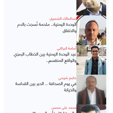
عبدالمالك الشميري
الوحدة اليمنية.. ملحمة نُسجت بالدم
والاتفاق
أسامة البركاني
عيد الوحدة اليمنية بين الخطاب الرمزي
والواقع المنقسم..
حكيم شريحي
في يوم الصحافة .. الحبر بين القداسة
والخيانة
محمد علي محسن
عالم يتشكل فأين العرب ؟!