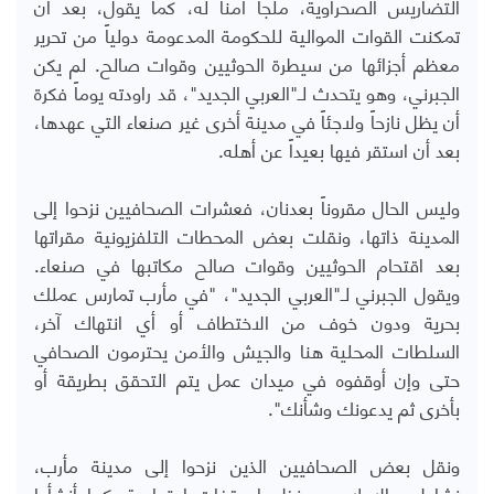
التضاريس الصحراوية، ملجأ آمناً له، كما يقول، بعد أن
تمكنت القوات الموالية للحكومة المدعومة دولياً من تحرير
معظم أجزائها من سيطرة الحوثيين وقوات صالح. لم يكن
الجبرني، وهو يتحدث لـ"العربي الجديد"، قد راودته يوماً فكرة
أن يظل نازحاً ولاجئاً في مدينة أخرى غير صنعاء التي عهدها،
بعد أن استقر فيها بعيداً عن أهله.
وليس الحال مقروناً بعدنان، فعشرات الصحافيين نزحوا إلى
المدينة ذاتها، ونقلت بعض المحطات التلفزيونية مقراتها
بعد اقتحام الحوثيين وقوات صالح مكاتبها في صنعاء.
ويقول الجبرني لـ"العربي الجديد"، "في مأرب تمارس عملك
بحرية ودون خوف من الاختطاف أو أي انتهاك آخر،
السلطات المحلية هنا والجيش والأمن يحترمون الصحافي
حتى وإن أوقفوه في ميدان عمل يتم التحقق بطريقة أو
بأخرى ثم يدعونك وشأنك".
ونقل بعض الصحافيين الذين نزحوا إلى مدينة مأرب،
نشاطهم الإعلامي، ونظموا وقفات احتجاجية، كما أنشأوا