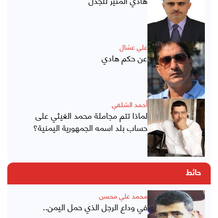
هادي المثير للجدل
علي عشال
عن حكم هادي
أحمد الشلفي
لماذا تتم مجاملة محمد الغيثي على
حساب بلد اسمه الجمهورية اليمنية؟
حائط
محمد علي محسن
في وداع الرجل الذي حمل اليمن..