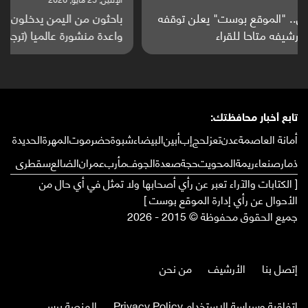
باحثون من اليمن يدخلون سباق أبحاث ألزهايمر بدراسة
واعدة منشورة عالميا (ترجمة)
تابع أخبار محافظتك:
أمانة العاصمة
عدن
تعز
لحج
إب
أبين
البيضاء
شبوة
حضرموت
المهرة
الحديدة
ذمار
صنعاء
ريمة
المحويت
حجة
صعدة
الجوف
مأرب
عمران
الضالع
سقطرى
[ الكتابات والآراء تعبر عن رأي أصحابها ولا تمثل في أي حال من
الأحوال عن رأي إدارة الموقع بوست ]
جميع الحقوق محفوظة © 2015 - 2026
إتصل بنا
الأرشيف
من نحن
إتفاقية وسياسة الإستخدام Privacy Policy
المنصة برس