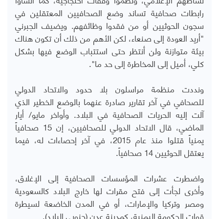
رابطات صحافية تساند وضع الصحافيين المعتقلين في
سجون الحوثيين أو من فقدوا وظائفهم. ويضيف الجبرني
"أريد العودة إلى صنعاء، لكن الأهم من ذلك أن تكون هناك
بيئة متوازنة ولن أنتظر حتى استتباب الوضع فيها بشكل
كلي، أميل إلى المخاطرة إلى حد ما".
ونددت منظمة مراسلون بلا حدود والاتحاد الدولي
للصحافي في آخر تقارير صادرة عنهما بالوضع الخطير الذي
آلت إليه الحريات الصحافية في البلاد. وأواخر مايو/ أيار
الماضي، قال الاتحاد الدولي للصحافيين، إن 15 صحافياً
يمنياً قتلوا منذ عام 2015، في آخر إحصاءات له، فيما
يعتقل الحوثيين 14 صحافياً.
واضطرت عشرات المؤسسات الصحافية إلى الإغلاق،
وأخرى لجأت إلى فتح مقرات لها خارج البلاد كالسعودية
ومصر وتركيا والإمارات، أو في المدن الخاضعة لسيطرة
قوات الحكومة اليمنية، كمدينة عدن (جنوبي البلاد).