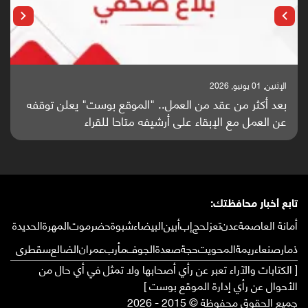
الإثنين, 25 مايو, 2026
باحثون من اليمن يدخلون سباق أبحاث ألزهايمر بدراسة
واعدة منشورة عالميا (ترجمة)
تابع أخبار محافظتك:
أمانة العاصمة
عدن
تعز
لحج
إب
أبين
البيضاء
شبوة
حضرموت
المهرة
الحديدة
ذمار
صنعاء
ريمة
المحويت
حجة
صعدة
الجوف
مأرب
عمران
الضالع
سقطرى
[ الكتابات والآراء تعبر عن رأي أصحابها ولا تمثل في أي حال من
الأحوال عن رأي إدارة الموقع بوست ]
جميع الحقوق محفوظة © 2015 - 2026