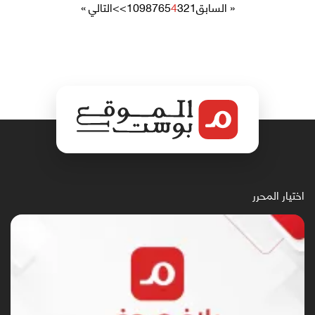
« السابق
1
2
3
4
5
6
7
8
9
10
>>
التالي »
اختيار المحرر