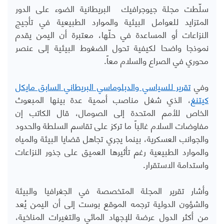
سلّطت مجلة
جيوجرافيك
البريطانية الضوء على الدور
المتزايد للعوامل البيئية والموارد الطبيعية في تأجيج
النزاعات أو المساعدة في حلّها، معتبرة أن اليمن يقدم
نموذجا واضحا لكيفية تحول الضغوط البيئية إلى عنصر
محوري في الصراع والسلام معاً
.
وفي
تقرير للسياسي والدبلوماسي البريطاني السابق مايكل
كيتنغ
، الذي شغل مناصب أممية عدة بينها المبعوث
الخاص للأمم المتحدة إلى الصومال، قال الكاتب إن
مفاوضات السلام غالباً ما تركز على تقاسم السلطة والحدود
والجوانب العسكرية، بينما يجري تجاهل قضايا البيئة والمياه
والموارد الطبيعية رغم تأثيرها العميق على جذور النزاعات
واستدامة الاستقرار
.
وأشار تقرير المجلة المتخصصة في الجغرافيا والبيئة
والشؤون الدولية ترجمه الموقع بوست إلى أن اليمن يُعد
من أكثر الدول عرضة للإجهاد المائي والتغيرات المناخية،