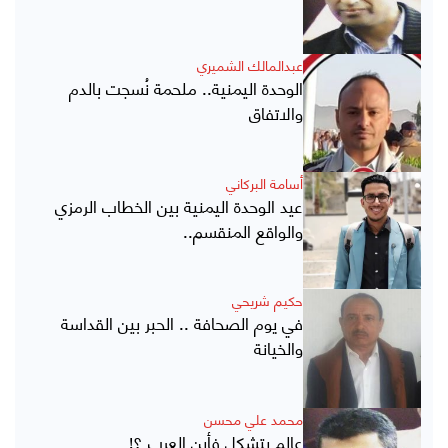
عبدالمالك الشميري
الوحدة اليمنية.. ملحمة نُسجت بالدم
والاتفاق
أسامة البركاني
عيد الوحدة اليمنية بين الخطاب الرمزي
والواقع المنقسم..
حكيم شريحي
في يوم الصحافة .. الحبر بين القداسة
والخيانة
محمد علي محسن
عالم يتشكل فأين العرب ؟!