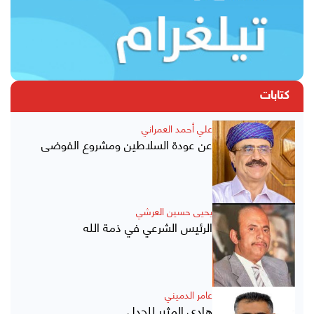
كتابات
علي أحمد العمراني
عن عودة السلاطين ومشروع الفوضى
يحيى حسين العرشي
الرئيس الشرعي في ذمة الله
عامر الدميني
هادي المثير للجدل