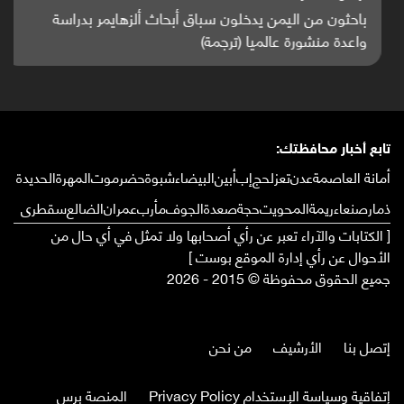
باحثون من اليمن يدخلون سباق أبحاث ألزهايمر بدراسة
واعدة منشورة عالميا (ترجمة)
تابع أخبار محافظتك:
أمانة العاصمة
عدن
تعز
لحج
إب
أبين
البيضاء
شبوة
حضرموت
المهرة
الحديدة
ذمار
صنعاء
ريمة
المحويت
حجة
صعدة
الجوف
مأرب
عمران
الضالع
سقطرى
[ الكتابات والآراء تعبر عن رأي أصحابها ولا تمثل في أي حال من
الأحوال عن رأي إدارة الموقع بوست ]
جميع الحقوق محفوظة © 2015 - 2026
إتصل بنا
الأرشيف
من نحن
إتفاقية وسياسة الإستخدام Privacy Policy
المنصة برس