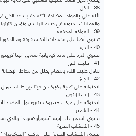
38 - الخل
لأنه غني بالمواد المضادة للأكسدة يساعد الخل في
والعمليات الحيوية في جسم الإنسان وتؤدي كثرتها 
39 - الفواكه المجففة
تحتوي أيضاً على مضادات للأكسدة وتقاوم الجذور ال
40 - الذرة
تحتوي الذرة على مادة كيميائية تسمى "بيتا كريبتوزان
41 - حليب اللوز
تناول حليب اللوز بانتظام يقلل من مخاطر الإصابة ب
42 - الجوز
لاحتوائه على كمية وفيرة من فيتامين E المسؤول عن تعزيز جهاز المناعة، يساعد الجوز في منع بعض أنواع السرطان.
43 - زيت الزيتون
لاحتوائه على مركب هيدروكسيتيروسول المضاد للأك
44 - الشعير
يحتوي الشعير على إنزيم "سوبرأوكسويد" والذي يساع
45 - الأعشاب البحرية
تحتوي الأعشاب البحرية على مركب "الفوكويدان" 