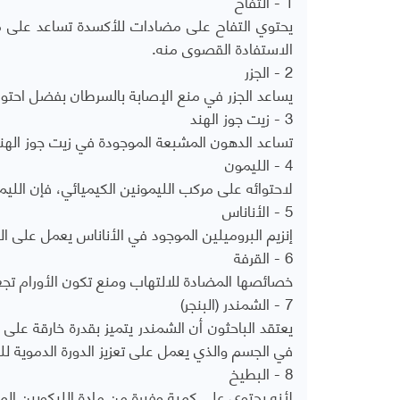
1 - التفاح
يحتوي التفاح على مضادات للأكسدة تساعد على مك
الاستفادة القصوى منه.
2 - الجزر
يساعد الجزر في منع الإصابة بالسرطان بفضل احتوائه على فيتامين A ومادة الك
3 - زيت جوز الهند
تساعد الدهون المشبعة الموجودة في زيت جوز الهن
4 - الليمون
لاحتوائه على مركب الليمونين الكيميائي، فإن الل
5 - الأناناس
إنزيم البروميلين الموجود في الأناناس يعمل على الح
6 - القرفة
خصائصها المضادة للالتهاب ومنع تكون الأورام ت
7 - الشمندر (البنجر)
يعتقد الباحثون أن الشمندر يتميز بقدرة خارقة على م
في الجسم والذي يعمل على تعزيز الدورة الدموية ل
8 - البطيخ
لأنه يحتوي على كمية وفيرة من مادة الليكوبين الم