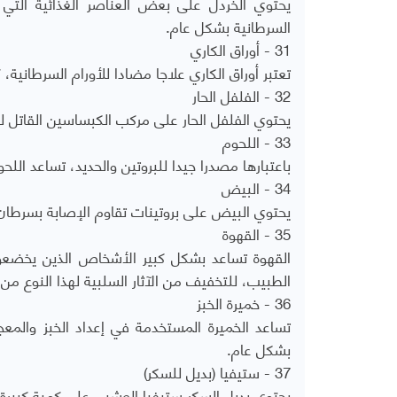
يحتوي الخردل على بعض العناصر الغذائية التي 
السرطانية بشكل عام.
31 - أوراق الكاري
تعتبر أوراق الكاري علاجا مضادا للأورام السرطانية،
32 - الفلفل الحار
يحتوي الفلفل الحار على مركب الكبساسين القاتل للخ
33 - اللحوم
باعتبارها مصدرا جيدا للبروتين والحديد، تساعد الل
34 - البيض
يحتوي البيض على بروتينات تقاوم الإصابة بسرطان 
35 - القهوة
القهوة تساعد بشكل كبير الأشخاص الذين يخضعون ل
الطبيب، للتخفيف من الآثار السلبية لهذا النوع من 
36 - خميرة الخبز
تساعد الخميرة المستخدمة في إعداد الخبز والمعجن
بشكل عام.
37 - ستيفيا (بديل للسكر)
يحتوي بديل السكر ستيفيا العشبي على كمية كبيرة 