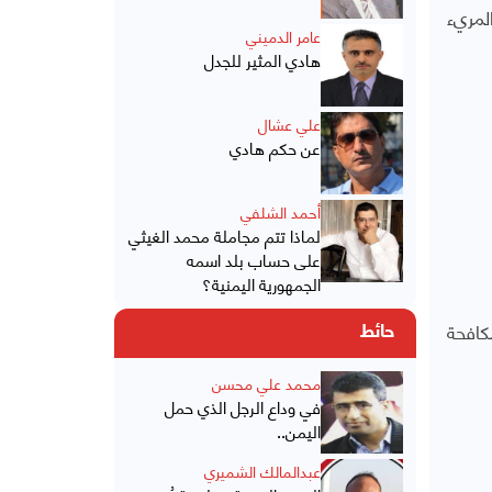
لمريء
عامر الدميني
هادي المثير للجدل
علي عشال
عن حكم هادي
أحمد الشلفي
لماذا تتم مجاملة محمد الغيثي
على حساب بلد اسمه
الجمهورية اليمنية؟
افحة
حائط
محمد علي محسن
في وداع الرجل الذي حمل
اليمن..
عبدالمالك الشميري