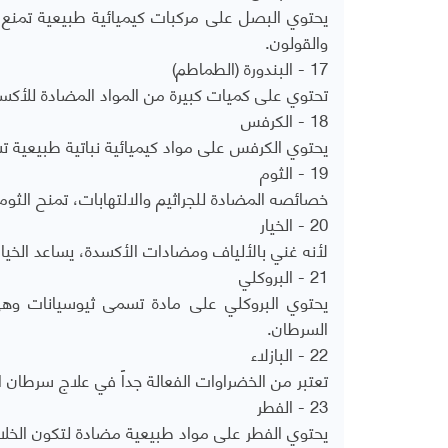
يحتوي البصل على مركبات كيميائية طبيعية تمنع نم
والقولون.
17 - البندورة (الطماطم)
تحتوي على كميات كبيرة من المواد المضادة للأك
18 - الكرفس
يحتوي الكرفس على مواد كيميائية نباتية طبيعية 
19 - الثوم
خصائصه المضادة للجراثيم والالتهابات، تمنح الثوم 
20 - الخيار
لأنه غني بالألياف ومضادات الأكسدة، يساعد الخيا
21 - البروكلي
يحتوي البروكلي على مادة تسمى ثيوسيانات و
السرطان.
22 - البازلاء
تعتبر من الخضراوات الفعالة جداً في علاج سرطان ال
23 - الفطر
يحتوي الفطر على مواد طبيعية مضادة لتكون الخلايا