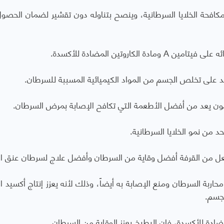
افحة الخلايا السرطانية، وينصح بتناوله دون تقشير لضمان الحصو
اروتين المضادة للأكسدة.
د على تخلص الجسم من المواد الكيميائية المسببة للسرطان.
يمون يعد من أفضل الأطعمة التي تكافح الإصابة بمرض السرطان.
د من نمو الخلايا السرطانية.
جعل من القرفة أفضل وقاية من السرطان وأفضل علاج لسرطان عنق ال
حاربة السرطان ومنع الإصابة به أيضاً، وذلك لأنه يعزز إنتاج أكسيد ا
لجسم.
ضادة للأكسدة، فإن البطيخ يعزز الوقاية من السرطان.