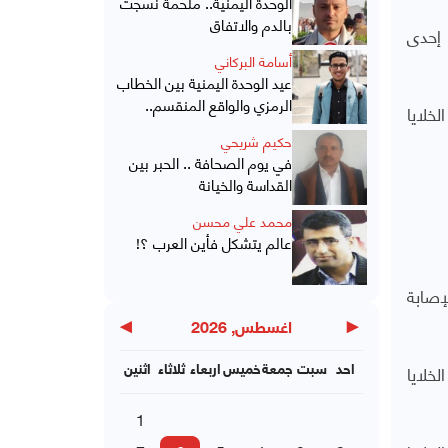
الوحدة اليمنية.. ملحمة نُسجت
بالدم والاتفاق
 إحدى
أسامة البركاني
عيد الوحدة اليمنية بين الخطاب
الرمزي والواقع المنقسم..
خلايا
حكيم شريحي
في يوم الصحافة .. الحبر بين
القداسة والخيانة
محمد علي محسن
عالم يتشكل فأين العرب ؟!
لإصابة
▶
◀
اغسطس, 2026
خلايا
احد
سبت
جمعة
خميس
اربعاء
ثلاثاء
اثنين
1