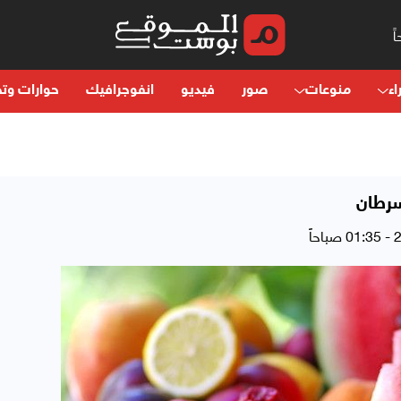
اء
منوعات
صور
فيديو
انفوجرافيك
حوارات وتح