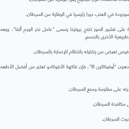
موجودة في العنب دورا رئيسيا في الوقاية من السرطان.
 على قشور الموز تنتج بروتينا يسمى "عامل نخر الورم ألفا"، ويعم
الطبيعية الأخرى بالجسم.
 فرص تعرض من يتناوله بانتظام للإصابة بالسرطان.
بسبب خصائصه المكافحة للسرطان واحتوائه على دهون "أوفوكاتين B"، فإن فاكهة الأفوكادو تعتبر من أفضل 
ى مكافحة السرطان.
حدوث السرطان.