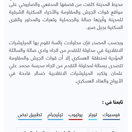
محيط المدينة كثفت من قصفها المدفعي والصاروخي على
مواقع قوات الجيش والمقاومة والأحياء السكنية الشرقية
للمدينة وأبرزها صالة والجحملية وثعبات والمداور والقرى
السكنية بجبل صبر.
وبحسب المصدر فإن محاولات يائسة تقوم بها الميليشيات
الانقلابية في محاولة للتقدم من اتجاه وادي صالة والسائلة
المؤدية لمنطقة العسكري إلا أن قوات الجيش والمقاومة
تتصدى ببسالة لمحاولة التقدم من اتجاه مدرسة محمد علي
عثمان وتكبد الميليشيات الانقلابية خسائر فادحة في
الأرواح والعتاد العسكري.
تابعنا في :
فيسبوك
تويتر
يوتيوب
تيليجرام
تطبيق نبض