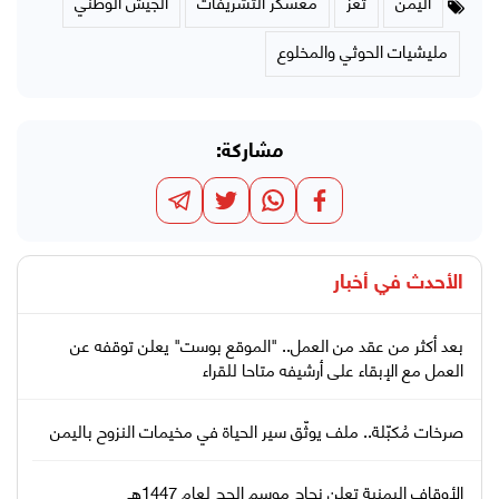
اليمن
تعز
معسكر التشريفات
الجيش الوطني
مليشيات الحوثي والمخلوع
مشاركة:
الأحدث في
أخبار
بعد أكثر من عقد من العمل.. "الموقع بوست" يعلن توقفه عن
العمل مع الإبقاء على أرشيفه متاحا للقراء
صرخات مُكبّلة.. ملف يوثّق سير الحياة في مخيمات النزوح باليمن
الأوقاف اليمنية تعلن نجاح موسم الحج لعام 1447هـ