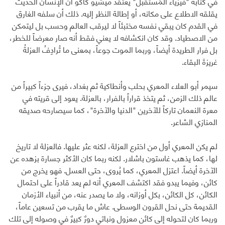
في كتابه "فيزياء المُستقبل" يعتقد ميشيو كاكو أن الإنسان الحديث
يقلقه الاطلاع على مكانه، أو إطالة النظر إليه. ذلك أن سلفه الغارق
في القدم كان يبقي نفسه مختبئاً لا ليرقب العالم وحسب بل ليتمكن
من الاصطياد. وقد كان انكشافه لا يعني فقط أنه صار معرضاً للخطر،
بل فرار الطريدة أيضاً، وربما الموت جوعاً، بمعنى ما تُرادِفُ العزلةُ
غريزةَ البقاء.
سيمر أبو العلاء المعري بحلب وأنطاكية ثم بغداد، فيرى جزءاً كبيراً من
عالم ذلك الزمن، ثم يتخذ قراراً بالفرار، بالعزلة. يعود إلى قريته في
معرة النعمان تاركاً للآخرين "الدنيا والآخرة"، كما سيصارحه صديقه
المنازي الشاعر.
لم يكن المعري أول من اخترع العزلة، لكنه عثر عليها. فالعزلة لا تاريخ
لها، كما يذهب غاستون باشلار. لكنه ربما كان الأكثر جسارة بزهده عن
الآخرة أيضاً. اعتزل المعري، كما يُروى، حتى العسل. فهو يخرج من
كائن، وفيما يبدو فقد اكتشف المعري أنه لم يعد قادراً على احتمال
الكائن، كل الكائن، بكل أوزانه، ولا ما يصدر عنه، من أنبياء الأزمان
القديمة حتى نحل القرون الوسطى. عاش ما يقرب من تسعين عاماً،
وربما كان لتحوله إلى كائن معزول ونباتي دورٌ كبيرٌ في وصوله إلى تلك