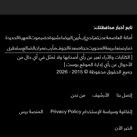
تابع أخبار محافظتك:
أمانة العاصمة
عدن
تعز
لحج
إب
أبين
البيضاء
شبوة
حضرموت
المهرة
الحديدة
ذمار
صنعاء
ريمة
المحويت
حجة
صعدة
الجوف
مأرب
عمران
الضالع
سقطرى
[ الكتابات والآراء تعبر عن رأي أصحابها ولا تمثل في أي حال من
الأحوال عن رأي إدارة الموقع بوست ]
جميع الحقوق محفوظة © 2015 - 2026
إتصل بنا
الأرشيف
من نحن
إتفاقية وسياسة الإستخدام Privacy Policy
المنصة برس
الخبر الآن