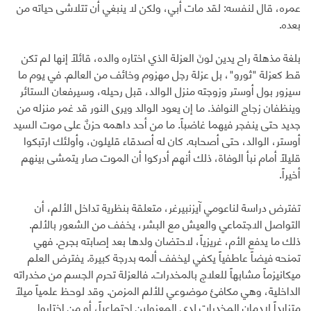
عمره، قال لنفسه: لقد مات أبي، ولكن لا ينبغي أن تتلاشى حياته من
بعده.
بلغة مذهلة راح يدين لونَ العزلة الذي اختاره والده، قائلاً إنها لم تكن
قط كعزلة "ثورو"، بل عزلة رجل مهزوم وخائف من العالم. في يوم ما
سيزور بول أوستر وزوجته منزل الوالد، قبل رحيله، وسيرفعان الستائر
وينظفان زجاج النوافذ. ما إن يعود الوالد ويرى النور قد غمر منزله من
جديد حتى ينفجر فيهما غاضباً. ما من أحد داهمه حزنٌ على موت السيد
أوستر، الوالد، حتى أصحابه. كان له أصدقاء قليلون، وأولئك ارتبكوا
قليلاً أمام نبأ الوفاة، ذلك أنهم أدركوا أن الموت صار يتمشى بينهم
أخيراً.
تفترض دراسة لناعومي آيزنبيرغر، متعلقة بنظرية تداخل الألم، أن
التواصل الاجتماعي والعيش مع البشر، يخفف من الشعور بالألم.
ذلك ما يدفع الأم، غريزياً، لاحتضان ولدها بعد إصابته بجرح. فهي
تمنحه فيضاً عاطفياً يكفي ليخفف ألمه بدرجة كبيرة. يفترض العلم
ميكانيزماً مشابهاً للعلاج بالمخدرات. فالعزلة تحرم الجسم من مخدراته
الداخلية، وهي مكافئ موضوعي للألم المزمن. وقد لوحظ علمياً ميلاً
متزايداً لإدمان المخدرات لدى المعزولين اجتماعياً، أو من اختاروا