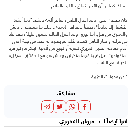
العزلة. كما لو أن الأمر يتعلق بالألم والعلاج.
كان مجنون ليلى، وقد اعتزل الناس، يعالج ألمه بالشعر"وما أنشد
الأشعار إلا تداوياً"، طبقاً لاعترافه المدوي. ذلك ما سيفعله درويش
والمعري من قبل. أما ثورو، وقد اعتزل العالم لسنين قليلة، فقد عاد
من عزلته واختار الناس كعلاج لألمٍ لم يصرح به قط. من جهة أخرى،
أمام معادلة الحنين الغريزي للعزلة والجزع من ألمها، ابتكر ماركيز قرية
"ماكوندو"، عزل فيها قوماً متخيلين وعاش هو مع الحقائق المركزية
للحياة، مع الناس.
* عن مدونات الجزيرة
مشاركة:
اقرأ أيضاً لـ
د. مروان الغفوري
: