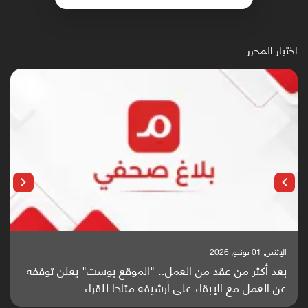
اختيار المحرر
الإثنين, 25 مايو, 2026
موقع بوست" يعلن توقفه
باحثون من اليمن يدخلون سباق أبحاث 
تاحا للقراء
واعدة منشورة عالميا (ترجمة)