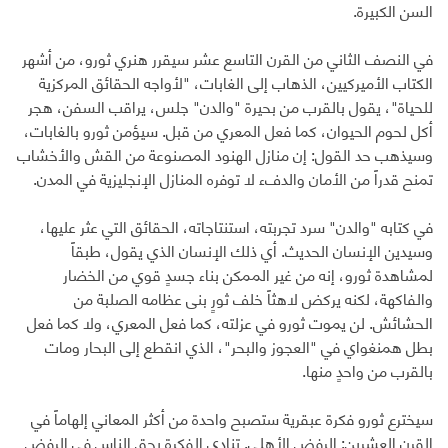
السن الكبيرة.
في النصف الثاني من القرن التاسع عشر سيقرر هنري ثورو، من أشهر
الكتاب الأميركيين، الذهاب إلى الغابات، "لأواجه الحقائق المركزية
للحياة"، يقول بالقرب من بحيرة "والدن" جلس، يراقب السفن، هجر
أكل لحوم الحيوان، كما فعل المعري من قبل. سيؤمن ثورو بالغابات،
وسيذهب حد القول: إن منازل الهنود المصنوعة من القش والأخشاب
تمنح قدراً من الأمان والدفء لا توفره المنازل الإنجليزية في المدن.
في كتابه "والدن" سرد تجربته، استنتاجاته، الحقائق التي عثر عليها،
وسيدين الإنسان الحديث. أي ذلك الإنسان الذي يقول، طبقاً
لمشاهدة ثورو، إنه من غير الممكن بناء جسدٍ قوي من الخضار
والفاكهة، لكنه يركض لاهثاً خلف ثورٍ بنى عظامه الصلبة من
الحشائش. لن يموت ثورو في عزلته، كما فعل المعري، ولا كما فعل
بطل همنغواي في "العجوز والبحر"، الذي انقطع إلى البحار ومات
بالقرب من واحدٍ منها.
سيخترع ثورو فكرة عبقرية ستصبح واحدة من أكثر المعاني إلهاماً في
القرن العشرين: الرفض الأهلي. تنادي الفكرة بحق الناس في الرفض