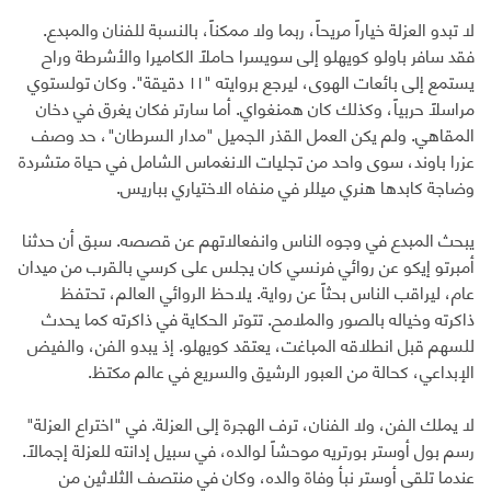
لا تبدو العزلة خياراً مريحاً، ربما ولا ممكناً، بالنسبة للفنان والمبدع.
فقد سافر باولو كويهلو إلى سويسرا حاملاً الكاميرا والأشرطة وراح
يستمع إلى بائعات الهوى، ليرجع بروايته "١١ دقيقة". وكان تولستوي
مراسلاً حربياً، وكذلك كان همنغواي. أما سارتر فكان يغرق في دخان
المقاهي. ولم يكن العمل القذر الجميل "مدار السرطان"، حد وصف
عزرا باوند، سوى واحد من تجليات الانغماس الشامل في حياة متشردة
وضاجة كابدها هنري ميللر في منفاه الاختياري بباريس.
يبحث المبدع في وجوه الناس وانفعالاتهم عن قصصه. سبق أن حدثنا
أمبرتو إيكو عن روائي فرنسي كان يجلس على كرسي بالقرب من ميدان
عام، ليراقب الناس بحثاً عن رواية. يلاحظ الروائي العالم، تحتفظ
ذاكرته وخياله بالصور والملامح. تتوتر الحكاية في ذاكرته كما يحدث
للسهم قبل انطلاقه المباغت، يعتقد كويهلو. إذ يبدو الفن، والفيض
الإبداعي، كحالة من العبور الرشيق والسريع في عالم مكتظ.
لا يملك الفن، ولا الفنان، ترف الهجرة إلى العزلة. في "اختراع العزلة"
رسم بول أوستر بورتريه موحشاً لوالده، في سبيل إدانته للعزلة إجمالاً.
عندما تلقى أوستر نبأ وفاة والده، وكان في منتصف الثلاثين من