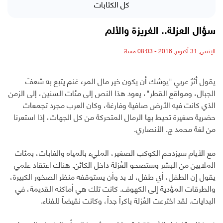
كل الكتابات
سؤال العزلة.. الغريزة والألم
الإثنين, 31 أكتوبر, 2016 - 08:03 مساءً
يقول أثرٌ عربي "يوشك أن يكون خير مال المرء غنم يتبع به شعفَ
الجبال، ومواقع القطر"، يعود هذا النص إلى مئات السنين، إلى الزمن
الذي كانت فيه الأرض صافية وفارغة، وكان العرب مجرد تجمعات
حضرية صغيرة تحيط بها الرمال المتحركة من كل الجهات، إذا استعرنا
من لغة محمد ج. الأنصاري.
مع الأيام سيزدحم الكوكب الصغير، المليء بالمياه والغابات، بمئات
الملايين من البشر وستصحو العُزلة داخل الكائن. هناك اعتقاد علمي
يقول إن الطفل، أي طفل، لا بد وأن يستوقفه منظر الصخور الكبيرة،
والطرقات المؤدية إلى الكهوف. كانت تلك هي أماكنه القديمة، في
البدايات. لقد اخترعت العُزلة باكراً جداً، وكانت نقيضاً للفناء.