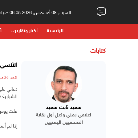
السبت, 08 أغسطس, 2026 06:05 صباحاً
الرئيسية
أخبار وتقارير
آر
كتابات
الآنسي و
الأحد, 26 فبراير, 2017 - 10:12 مساءً
دعاني علي
الشبابية في نهاية شهر فبراير 2011، 
سعيد ثابت سعيد
قلت يومها
اعلامي يمني وكيل أول نقابة
الصحفيين اليمنيين
إذا لم أعد