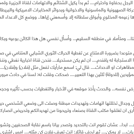
لرجل بحفاوة واحترام.... ثم بدأ يكيل الشتائم والاتهامات لقناة الجزيرة ولم
حركة الصهيونية والماسونية والاخوانية وبدوائر المخابرات الامريكية والبريطان
ها زعيمه المخلوع وأبواق سلطاته إلا وأسمعني إياها.. ووضع كل الاعداء ا
... ومتأملا في منطقه السقيم... وأسأل نفسي هل هذا الكائن بوعيه وبكا
متوعدا بضرورة الامتناع عن تغطية الحراك الثوري الشبابي المتنامي في صن
لاستجابة له يافندم.... ان لم يكن مستحيلا... فنحن قناة اخبارية نغطي ونن
مظاهرات او الاحداث.... قال لي: اسمع مارأيك تفعل مثل (فلان) و(فلان)..
مؤيدين (للدولة) ثلثين بهذا التعبير.... ضحكت وقلت له: لسنا في حادث مروري
ض نفسه... والحدث يأخذ موقعه في الأخبار والتغطيات بحسب تأثيره وحجمه
وجدال تخللتها اتهامات وتهديدات مبطنة وصلت الى وضعي الشخصي حينها
أرى ان تغلقوا مكتب القناة بصنعاء وتريحونا من تهديداتكم وتحريض انصاركم 
... ابدا.. عشان تقوم انت بالتحديد وتصدر بيانا باسم نقابة الصحفيين وتشوه
يات.... لا يمكن.... ثم اردف قائلا: انت تعرف فلان كن مثله.... امس اشترى