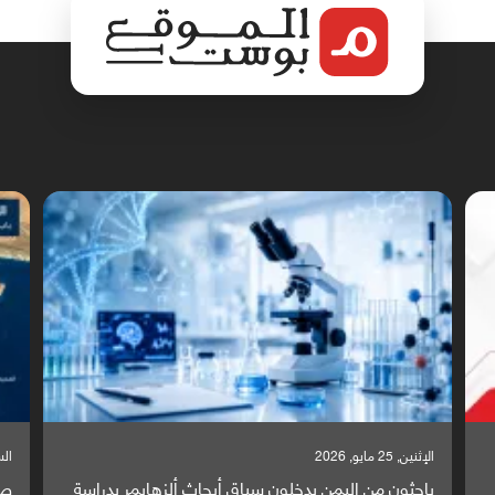
الإثنين, 25 مايو, 2026
السبت,
باحثون من اليمن يدخلون سباق أبحاث ألزهايمر بدراسة
صر