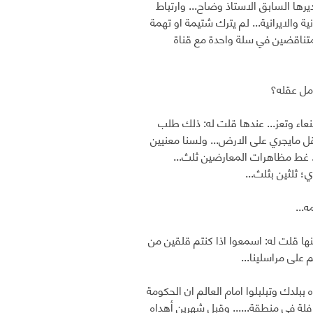
ديرها السابق الاستاذ وضاح... وارتباط
ية والايرانية... لم يترك شتيمة او تهمة
لمتناقضين في سلة واحدة مع قناة
مل عقله؟
عاء وتعز... عندها قلت له: ذلك طلب
قل مايجري على الارض... ولسنا معنيين
.. غط مظاهرات المعارضين ثلث...
؛ ثلثين بثلث...
...
 قلت له: اسمعوا اذا كنتم قلقين من
على مراسلينا...
 ببلدك وتبلبلوا امام العالم ان الحكومة
 فلة في منطقة...... وقبل شهرين أهداه