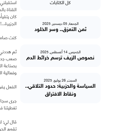
كل الكتابات
استقبلني ا
القناة بال
كان يتقيأ
الجزيرة...!
الجمعة, 05 ديسمبر, 2025
ثمن التمزق.. وسر الخلود
كنت صامتا
ثم هددني 
الخميس, 14 أغسطس, 2025
صعب جدا ا
نصوص الزيف ترسم خرائط الدم
بصناعة ال
وفعالية ال
السبت, 26 يوليو, 2025
الفعل يفر
السياسة والحزبية: حدود التلاقي..
ونقاط الافتراق
جرى سجال 
تغطيتنا ف
قال لي: لا
تقمع الحر