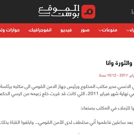
اء
منوعات
صور
فيديو
انفوجرافيك
حوارات وتح
الثورة وأنا
 الانسي مدير مكتب المخلوع ورئيس جهاز الامن القومي الى مكتبه برئاسة ا
التي كانت قد قررت خلع زعيمه من كرسي الحكم بعد تعفنه فيه لمدة 33سنة عجاف.
 للزملاء في المكتب بصنعاء:
 بعد ساعتين فاعلموا أني مختطف لدى الأمن القومي... وابلغوا القناة بذلك.