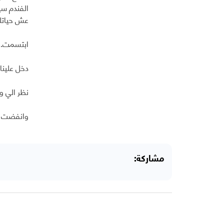
الفندم سيا
عش حياتك
ابتسمت....
دخل علينا
نظر الي و
وانفضت ا
مشاركة: