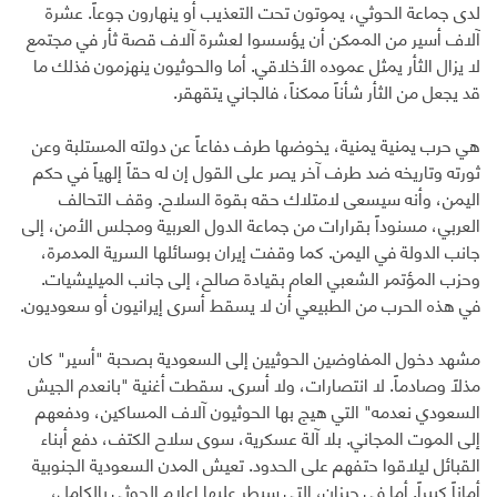
لدى جماعة الحوثي، يموتون تحت التعذيب أو ينهارون جوعاً. عشرة
آلاف أسير من الممكن أن يؤسسوا لعشرة آلاف قصة ثأر في مجتمع
لا يزال الثأر يمثل عموده الأخلاقي. أما والحوثيون ينهزمون فذلك ما
قد يجعل من الثأر شأناً ممكناً، فالجاني يتقهقر.
هي حرب يمنية يمنية، يخوضها طرف دفاعاً عن دولته المستلبة وعن
ثورته وتاريخه ضد طرف آخر يصر على القول إن له حقاً إلهياً في حكم
اليمن، وأنه سيسعى لامتلاك حقه بقوة السلاح. وقف التحالف
العربي، مسنوداً بقرارات من جماعة الدول العربية ومجلس الأمن، إلى
جانب الدولة في اليمن. كما وقفت إيران بوسائلها السرية المدمرة،
وحزب المؤتمر الشعبي العام بقيادة صالح، إلى جانب الميليشيات.
في هذه الحرب من الطبيعي أن لا يسقط أسرى إيرانيون أو سعوديون.
مشهد دخول المفاوضين الحوثيين إلى السعودية بصحبة "أسير" كان
مذلاً وصادماً. لا انتصارات، ولا أسرى. سقطت أغنية "بانعدم الجيش
السعودي نعدمه" التي هيج بها الحوثيون آلاف المساكين، ودفعهم
إلى الموت المجاني. بلا آلة عسكرية، سوى سلاح الكتف، دفع أبناء
القبائل ليلاقوا حتفهم على الحدود. تعيش المدن السعودية الجنوبية
أماناً كبيراً. أما في جيزان، التي سيطر عليها إعلام الحوثي بالكامل،