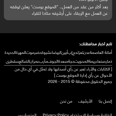
بعد أكثر من عقد من العمل.. "الموقع بوست" يعلن توقفه
عن العمل مع الإبقاء على أرشيفه متاحا للقراء
تابع أخبار محافظتك:
أمانة العاصمة
عدن
تعز
لحج
إب
أبين
البيضاء
شبوة
حضرموت
المهرة
الحديدة
ذمار
صنعاء
ريمة
المحويت
حجة
صعدة
الجوف
مأرب
عمران
الضالع
سقطرى
[ الكتابات والآراء تعبر عن رأي أصحابها ولا تمثل في أي حال من
الأحوال عن رأي إدارة الموقع بوست ]
جميع الحقوق محفوظة © 2015 - 2026
إتصل بنا
الأرشيف
من نحن
إتفاقية وسياسة الإستخدام Privacy Policy
المنصة برس