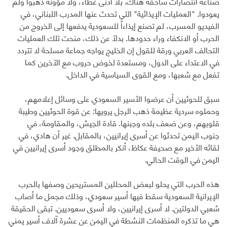
صناعة انتصارات ساحقة هناك. بلا أدنى غطاء، ولا مؤونة ذهبوا ولم
يعودوا. "العمليات الإيذائية" التي تحدث عنها المدرب اللبناني، في
الفيديو المسرب، لم تصنع إيذاءاً للسعودية يدفعها إلى الخروج من
الحرب أو الانكفاء وراء حدودها. بدلاً عن ذلك، منحت تلك العمليات
التحالف العربي ورقة للقول إن الخليج يواجه جماعة مسلحة لا تتردد
في الاعتداء على الدول، ومستعدة لخوض حروب مع الآخرين كما
تفعل مع شعبها، ومع القوى السياسية في الداخل.
سبق للحوثيين أن عرضوا الأسير السعودي على وسائل إعلامهم،
وحملوه سردية عظيمة ذهب الرجل يرويها: عن قوة الحوثيين وطيبة
قلوبهم، وعن ضعف بلده وجبنها. قادة الجيش، والمقاومة، في
جنوب اليمن تحدثوا عن أسرى إيرانيين، بالمقابل. غير أن هادي، في
لقائه الأخير مع صحيفة عكاظ، أنكر بالمطلق وجود أسرى إيرانيين في
اليمن في الوقت الحالي.
هذه الحرب التي يحلو لبعض المحللين المستريحين وصفها بالحرب
الإيرانية السعودية سقط فيها أسير سعودي، وذلك مجمل ما أصاب
شعبي الدولتين. لا أسرى إيرانيين، ولا أسرى سعوديين. تبقى الحقيقة
هي ما تذكره المنظمات النشطة في اليمن عن عشرة آلاف أسير يمني