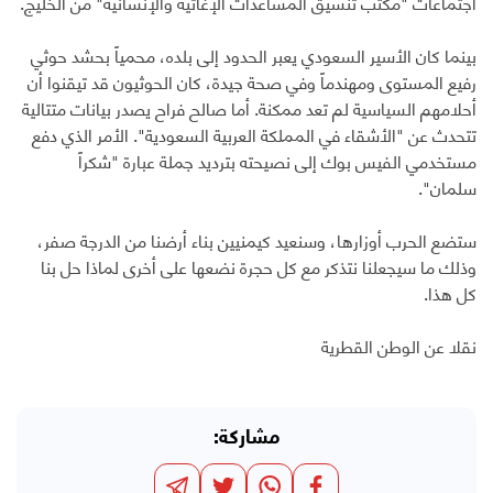
اجتماعات "مكتب تنسيق المساعدات الإغاثية والإنسانية" من الخليج.
بينما كان الأسير السعودي يعبر الحدود إلى بلده، محمياً بحشد حوثي
رفيع المستوى ومهندماً وفي صحة جيدة، كان الحوثيون قد تيقنوا أن
أحلامهم السياسية لم تعد ممكنة. أما صالح فراح يصدر بيانات متتالية
تتحدث عن "الأشقاء في المملكة العربية السعودية". الأمر الذي دفع
مستخدمي الفيس بوك إلى نصيحته بترديد جملة عبارة "شكراً
سلمان".
ستضع الحرب أوزارها، وسنعيد كيمنيين بناء أرضنا من الدرجة صفر،
وذلك ما سيجعلنا نتذكر مع كل حجرة نضعها على أخرى لماذا حل بنا
كل هذا.
نقلا عن الوطن القطرية
مشاركة: