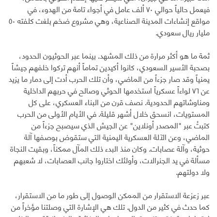
فيعمل حالياً حوالي ٧٠ ألف عامل في أجواء تامة من الهدوء، في
مواقع إنشاءات المدينة الصناعية، وهي مشروع ضخم بلغت كلفته ٥٠
مليار ريال سعودي.
ثمة ما هو أكثر مرارة من ذلك المشهد. بينما عبر الحوثيون الحدود،
بصحبة الأسير السعودي، كانوا أكيدين تماماً أنهم تركوا خلفهم جيشاً
يمنياً وقد صار جزءاً من الماضي، وأن تلك الحرب أدت إلى دمار ما يزيد
عن ٧٦ لواءاً عسكرياً استخدمها الحوثي وصالح في حربهم الداخلية
ومناوشاتهم الحدودية. نصف قرن من البناء العسكري، على كل
المستويات، انسحق خلال أشهر قليلة. في الأيام الأولى من الحرب
كتبتُ عبر "المصدر أونلاين" عن الجيش الذي سيصبح جزءاً من
الماضي، وعن الآلة العسكرية اليمنية التي ستقوض بوصفها آلة
حوثية، وآلة عصابات. وكان منذ البدء ذلك المآل ممكناً، وبقيت النجاة
مسألة في يد الجنرالات، وأولئك اختاروا جانب العصابات، لا شعبهم
ولا دولتهم.
عبر زعزعة الاستقرار من الممكن الوصول إلى طور ما من الاستقرار،
كما حدث في كثير من الدول. تلك هي الإشارة التي وصلتنا مؤخراً من