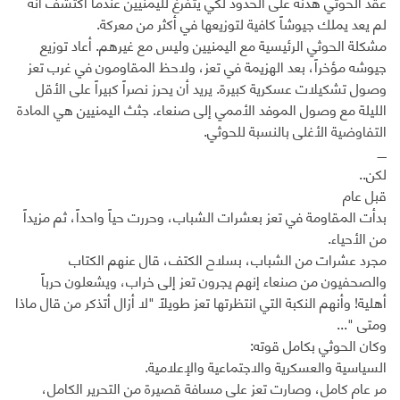
عقد الحوثي هدنة على الحدود لكي يتفرغ لليمنيين عندما اكتشف أنه
لم يعد يملك جيوشاً كافية لتوزيعها في أكثر من معركة.
مشكلة الحوثي الرئيسية مع اليمنيين وليس مع غيرهم. أعاد توزيع
جيوشه مؤخراً، بعد الهزيمة في تعز، ولاحظ المقاومون في غرب تعز
وصول تشكيلات عسكرية كبيرة. يريد أن يحرز نصراً كبيراً على الأقل
الليلة مع وصول الموفد الأممي إلى صنعاء. جثث اليمنيين هي المادة
التفاوضية الأغلى بالنسبة للحوثي.
ـــــ
لكن..
قبل عام
بدأت المقاومة في تعز بعشرات الشباب، وحررت حياً واحداً، ثم مزيداً
من الأحياء.
مجرد عشرات من الشباب، بسلاح الكتف، قال عنهم الكتاب
والصحفيون من صنعاء إنهم يجرون تعز إلى خراب، ويشعلون حرباً
أهلية! وأنهم النكبة التي انتظرتها تعز طويلاً "لا أزال أتذكر من قال ماذا
ومتى "...
وكان الحوثي بكامل قوته:
السياسية والعسكرية والاجتماعية والإعلامية.
مر عام كامل، وصارت تعز على مسافة قصيرة من التحرير الكامل،