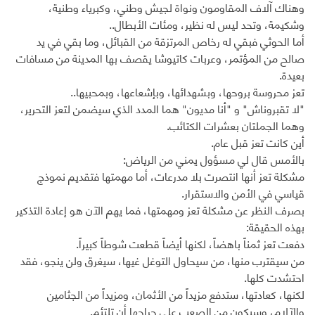
وهناك آلاف المقاومون ونواة لجيش وطني، وكبرياء وطنية،
وشكيمة، وتحد ليس له نظير، ومئات الأبطال..
أما الحوثي فبقي له رخاص المرتزقة من القبائل، وما بقي في يد
صالح من المؤتمر، وعربات كاتيوشا يقصف بها المدينة من مسافات
بعيدة.
تعز محروسة بروحها، وبشهدائها، وبإشعاعها، وبمحبيها..
"لا تقبروناش" و "أنا مديون" هما المدد الذي سيضمن لتعز التحرير،
وهما الجملتان بعشرات الكتائب.
أين كانت تعز قبل عام.
بالأمس قال لي مسؤول يمني من الرياض:
مشكلة تعز أنها انتصرت بلا مدرعات، أما مهمتها فتقديم نموذج
قياسي في الأمن والاستقرار.
بصرف النظر عن مشكلة تعز ومهمتها، فما يهم الآن هو إعادة التذكير
بهذه الحقيقة:
دفعت تعز ثمناً باهضاً، لكنها أيضاً قطعت شوطاً كبيراً.
من سيقترب منها، من سيحاول التوغل غيها، سيغرق ولن ينجو، فقد
احتشدت كلها.
لكنها، كعادتها، ستدفع مزيداً من الأثمان، ومزيداً من الجثامين
والآلام، وسيكون من الصعب على جراحها أن تلتئم.