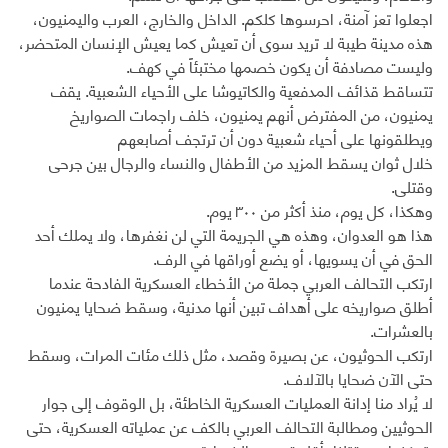
اجعلوا تعز آمنة، احرسوها كلكم. الداخل والخارج، العرب واليمنيون،
هذه مدينة طيبة لا تريد سوى أن تعيش كما يعيش الإنسان المتحضر،
وليست مصادفة أن يكون خصمها مختبئاً في كهف.
تتساقط قذائف المدفعية والكاتيوشا على الأحياء الشعبية. يقف
يمنيون، من المفترض أنهم يمنيون، خلف راجمات الصواريخ
ويطلقونها على أحياء شعبية دون أن ترتجف أصابعهم
خلال ثوان يسقط المزيد من الأطفال والنساء والرجال بين جرحى
وقتلى.
وهكذا، كل يوم، منذ أكثر من ٣٠٠ يوم.
هذا هو العدوان، وهذه هي الجريمة التي لن نغفرها، ولا يملك أحد
الحق في أن يسويها، أو يضع أوراقها في الرف.
ارتكب التحالف العربي جملة من الأخطاء العسكرية الفادحة عندما
أطلق صواريخه على أهداف تبين أنها مدنية، وسقط ضحايا يمنيون
بالعشرات.
ارتكب الحوثيون، عن بصيرة وقصد، مثل ذلك مئات المرات، وسقط
حتى الآن ضحايا بالآلاف.
لا يُراد منا إدانة العمليات العسكرية الخاطئة، بل الوقوف إلى جوار
الحوثيين ومطالبة التحالف العربي بالكف عن عملياته العسكرية، حتى