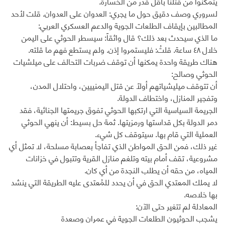
يتمكنوا من قتلنا بأقل قدر من الخسارة.
لسروري وصف دقيق حول ما يجري: العدوان على العدوان. قلت لأحد
المطالبين بإيقاف الطلعات الجوية والدعم العسكري العربي:
ما الذي سيحدث بعد ذلك؟ قال واثقاً: سيسطر الحوثي على اليمن
خلال ٤٨ ساعة. قلتُ: فليستمروا إذن. ولم يستطع فهم ما قلته.
هناك طريقة واحدة يمكنها أن توقف ضربات التحالف على ميلشيات
الحوثي وصالح:
أن تتوقف ميليشياتهم أولاً عن قتل اليمنييين، واحتلال المدن،
وتفجير المنازل، واختطاف الدولة.
الجريمة السياسية التي ارتكبها الحوثي تفوق جريمتها الجنائية، فقد
دمر الدولة بكل قداستها ورمزيتها. ثمة حل بسيط: أن ينهي الحوثي
العملية التي قام بها. سيتوقف كل شيء.
غير ذلك، فمن الحق المواطن الذي تفاجأ بعصابة مسلحة، لا تمثل أي
مشروعية، تقف أمام بيته وتلغم منازل القرية وتتبول في خزانات
المياه، من حقه أن يطلب النجدة من أي كان.
لا يملك المعتدي الحق في أن يحدد للمُعتدى عليه الطريقة التي ينشد
بها خلاصه.
المعادلة لم تتغير حتى الآن:
يشجب الحوثيون الطلعات الجوية في عمران وصعدة