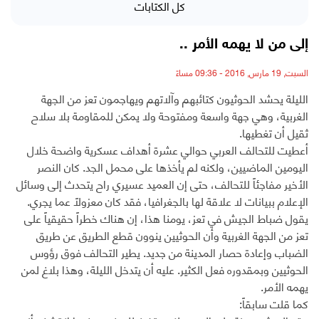
كل الكتابات
إلى من لا يهمه الأمر ..
السبت, 19 مارس, 2016 - 09:36 مساءً
الليلة يحشد الحوثيون كتائبهم وآلاتهم ويهاجمون تعز من الجهة
الغربية، وهي جهة واسعة ومفتوحة ولا يمكن للمقاومة بلا سلاح
ثقيل أن تغطيها.
أعطيت للتحالف العربي حوالي عشرة أهداف عسكرية واضحة خلال
اليومين الماضيين، ولكنه لم يأخذها على محمل الجد. كان النصر
الأخير مفاجئاً للتحالف، حتى إن العميد عسيري راح يتحدث إلى وسائل
الإعلام ببيانات لا علاقة لها بالجغرافيا، فقد كان معزولاً عما يجري.
يقول ضباط الجيش في تعز، يومنا هذا، إن هناك خطراً حقيقياً على
تعز من الجهة الغربية وأن الحوثيين ينوون قطع الطريق عن طريق
الضباب وإعادة حصار المدينة من جديد. يطير التحالف فوق رؤوس
الحوثيين وبمقدوره فعل الكثير. عليه أن يتدخل الليلة، وهذا بلاغ لمن
يهمه الأمر.
كما قلت سابقاً: