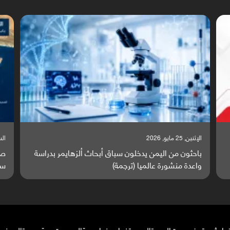
الإثنين, 25 مايو, 2026
السبت,
باحثون من اليمن يدخلون سباق أبحاث ألزهايمر بدراسة
صر
واعدة منشورة عالميا (ترجمة)
سا
ضاء
شبوة
حضرموت
المهرة
الحديدة
ذمار
صنعاء
ريمة
المحويت
حجة
صعدة
الجوف
م