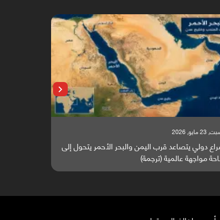
 23 مايو, 2026
السبت, 23 مايو, 2026
اع دولي يتصاعد قرب اليمن والبحر الأحمر يتحول إلى
تقرير أوروبي
حة مواجهة عالمية (ترجمة)
والطاقة العال
أرب
عمران
الضالع
سقطرى