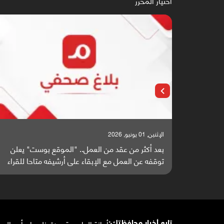
اختيار المحرر
الإثنين, 01 يونيو, 2026
بعد أكثر من عقد من العمل.. "الموقع بوست" يعلن
توقفه عن العمل مع الإبقاء على أرشيفه متاحا للقراء
أمانة العاصمة
عدن
تعز
لحج
إب
أبين
البي
تابع أخبار محافظتك: