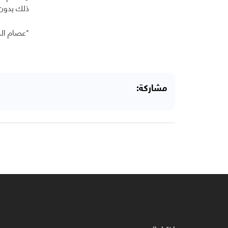
ذلك بدون 
*عصام ال
مشاركة: