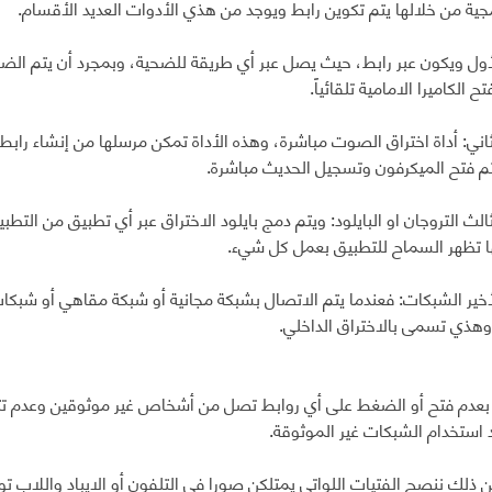
جية من خلالها يتم تكوين رابط ويوجد من هذي الأدوات العديد الأقسام.
ول ويكون عبر رابط، حيث يصل عبر أي طريقة للضحية، وبمجرد أن يتم الض
ح الكاميرا الامامية تلقائياً.
اني: أداة اختراق الصوت مباشرة، وهذه الأداة تمكن مرسلها من إنشاء رابط
م فتح الميكرفون وتسجيل الحديث مباشرة.
لث التروجان او البايلود: ويتم دمج بايلود الاختراق عبر أي تطبيق من التط
ا تظهر السماح للتطبيق بعمل كل شيء.
خير الشبكات: فعندما يتم الاتصال بشبكة مجانية أو شبكة مقاهي أو شبكات
هذي تسمى بالاختراق الداخلي.
بعدم فتح أو الضغط على أي روابط تصل من أشخاص غير موثوقين وعدم تث
 استخدام الشبكات غير الموثوقة.
 ذلك ننصح الفتيات اللواتي يمتلكن صورا في التلفون أو الايباد واللاب تو