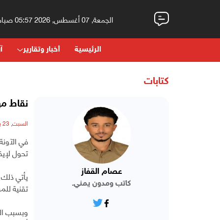
الجمعة, 07 أغسطس, 2026 05:57 صباحاً
الرئيسية
أخبار وتقارير
آر
كتابات
نقاط مه
السبت, 23 يوليو, 2022 - 04:09 مساءً
في الآونة 
تحول لإيقا
عصام القفاز
يأتي ذلك 
كاتب ومدون يمني.
تقنية للم
وبسبب الش