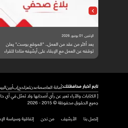
الإثنين, 01 يونيو, 2026
بعد أكثر من عقد من العمل.. "الموقع بوست" يعلن
توقفه عن العمل مع الإبقاء على أرشيفه متاحا للقراء
أمانة العاصمة
عدن
تعز
لحج
إب
أبين
البي
تابع أخبار محافظتك:
[ الكتابات والآراء تعبر عن رأي أصحابها ولا تمثل في أي ح
جميع الحقوق محفوظة © 2015 - 2026
إتصل بنا
الأرشيف
من نحن
إتفاقية وسياسة الإستخدام icy