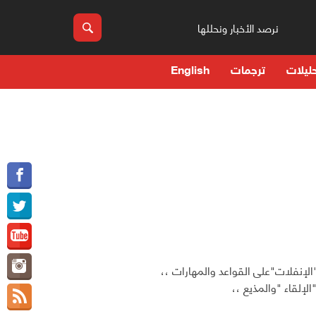
نرصد الأخبار ونحللها
ليلات
ترجمات
English
الإنفلات"على القواعد والمهارات ،،
إلقاء "والمذيع ،،