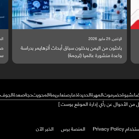
الإثنين, 25 مايو, 2026
السبت,
باحثون من اليمن يدخلون سباق أبحاث ألزهايمر بدراسة
صر
واعدة منشورة عالميا (ترجمة)
سا
ضاء
شبوة
حضرموت
المهرة
الحديدة
ذمار
صنعاء
ريمة
المحويت
حجة
صعدة
الجوف
م
ال من الأحوال عن رأي إدارة الموقع بوست ]
Privacy Pol
المنصة برس
الخبر الآن