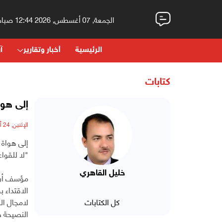
الجمعة, 07 أغسطس, 2026 12:44 صباحاً
الرئيسية
أخبار وتقارير
آر
كتابات
إلى هوا
الإثنين, 24 أكتوبر, 2022 - 10:01 مساءً
إلى هواة 
"لا للقواع
خليل القاهري
مؤسف أن 
الاقتداء 
كل الكتابات
لامجال ال
النصيحة ه