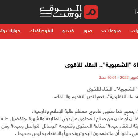
اء
منوعات
صور
فيديو
انفوجرافيك
حوارات وتح
ة "الشعبوية".. البقاء للأقوى
"الشعبوية".. البقاء للأقوى
د ..لا للتقليدية".. نعم لتحرر التقديم والإلقاء..
يصبح هذا منتهى طموح معظم طلبة الإعلام ودارسيه،
بفلان أو علان من صناع المحتوى من ذوي المتابعة والشهرة ،وتفضيل حالة"
بتة لالتقاء مهمة"صناعة المحتوى وتقديمه "لوسائل التواصل ومهمة وفن "ال
ي ..ثقوا أن ماتطمحون اليه وترونه حرياً بالاقتداء به ليس صحيحا ،