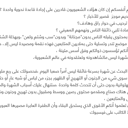
أنفسكم إن كان هؤلاء الشعبويون قادرين على إجادة قاعدة نحوية واحدة ؟
ديم موجز قصير للأخبار ؟
ترحيب في حوار راق وهادف؟
مادة تلبي ذائقة الناس ونهمهم المعرفي ؟
ن بمحتوى يقبله الناس بدون"مجنانة" وبدون"سب وشتم ولعن"،وبهذلة ال
وضع تندر وتسلية حتى بملايين المتابعين فهذه نقمة ومصيدة ليس إلا، حتى
أنكم تؤسسون ذواتكم وفق أسس متينة ،
هرة ليس ماتشاهدونه وتعتقدونه في عالم الشعبوية،
البحث عن شهرة بسرعة فائقة ليس أمراً صعبا اليوم ،فحصولك على ربع مل
وى شيء من الجنون أو التهريج أو الظهور بجزء من لباس أو شبه عارٍ أو 
لوانية،بدون حتى أن تتحدث كلمة واحدة ،ستنهال عليك أسباب الشهرة وال
 هناك صناع ومقدمو محتوى رصين ووسط ومقبول بدون تهريج وجنون وشتم 
 والمتابعين ،
تعلموا أنكم الأقوى الذي يستحق البقاء وأن الطفرة العابرة مصيرها العبور 
 الكاتب على فيسبوك