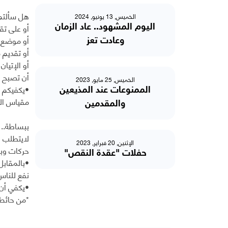
هل سألتم 
الخميس, 13 يونيو, 2024
أو على تق
اليوم المشهود.. عاد الزمان
أو موضع 
وعادت تعز
أو تقديم 
أو الإتيا
أن تصبح م
الخميس, 25 مايو, 2023
•يكفيكم 
الممنوعات عند المذيعين
مقياس الش
والمقدمين
ببساطة.. 
لايتطلب س
الإثنين, 20 فبراير, 2023
حركات وبه
حفلات "عقدة النقص"
•بالمقابل
نفع للناس
•يكفي أن 
*من حائط