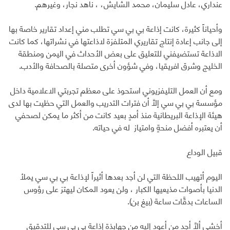
عنداري، عادل سليمان، محمد الشايش، ، ناهد نجار، وغيرهم.
وأحياناً كثيرة، كانت إذاعة بي بي سي تطلب مني إعداد تقارير خاصة بها
إلى جانب إعادة إنتاج تقاريري المتلفزة لاذاعتها في نشراتها، كما كانت
الاذاعة تستضيفني للتعليق على بعض الأحداث في اليمن ومنطقة
الخليج وشرق افريقيا، وفي شؤون أخرى متصلة بالصحافة والأدب.
ومع أن العمل التليفزيوني استحوذ على معظم تجربتي الاعلامية داخل
مؤسسة بي بي سي إلاَّ أن فترات التدريب والعمل التي حظيت بها لدى
هيئة الإذاعة البريطانية منذ أمدٍ بعيد كانت من أكثر ما يمكن لصحفي
أن يعتبره أفضل منحةٍ وامتياز له في حياته.
قبيل الوداع
اليوم أتهيب اللحظة التي لن أجد بعدها أثيراً لإذاعة بي بي سي يملأ
الدنيا بأصوات مذيعيها الكبار ، ولن يعود المكان ليهتز على رؤوس
الساعات بدقَّات ساعة (بيغ بن).
أخشى ألاَّ أجد من أعود إليه من جهابذة إذاعة بي بي سي للتدقيق