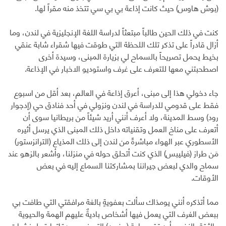
(بوش هاوس) حيث كانت إذاعة بي بي سي تتخذ منه مقراً لها.
كنت في ذلك الحين طالباً مبتعثاً لدراسة اللغة الإنجليزية في لندن، وما
أزال قادراً على تذكر تلك اللحظة التي طوقت فيها شقراء شابة عنقي
بخيط يحمل تصريحاً بالسماح لي بزيارة المبنى، وسيدة أخرى
اصطحبتني معها للتعرف على غرف واستوديو الاخبار في الإذاعة.
جاء دخولي هذا إلى مبنى، أعرق إذاعة في العالم، بعد أقل من اسبوع
فقط على قدومي للدراسة في لندن ونزولي في أحد فنادق حي (إدجوار
رود) وسط المدينة، ولا أعرف أنني أريد شيئاً من بريطانيا سوى أن
أتعرف على مناخ العمل وتقنياته داخل ذلك المبنى الذي يرسل أثيره
الأسطوري عبر الهواء مباشرةً من لندن إلى ذلك المذياع (الترانزستور)
مَن طراز (فيليبس) الذي كنت أتحلق حوله في منزلنا، وأشعر بالزهو عند
سماح والدي لبعض جيراننا بمشاركتنا السماع إليه في بعض
الأوقات.
مما أتذكره أنني يومذاك سألت بعفويةٍ بالغة مرافقتي التي طافت بي
ببعض الغرف التي يعمل فيها أشخاص باديةٌ عليهم الهمة والحيوية
والثقة بالنفس أين تقع ساعة (بيغ بن) التي نسمع دقاتها قبيل نشرات