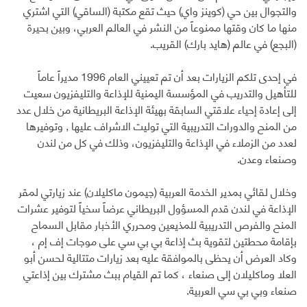
والتجوال بين حي (كوينز واي) حيث تقع مكتبة (الساقي) التي اشتري
منها ما كان وقتها ممنوعاً من النشر في العالم العربي، وبين بحيرة
(البجع) في عالم (هايد بارك) القريب.
في إحدى تلكم الزيارات بعد أن تم تعييني العام 1996 مديراً عاماً
للتأهيل والتدريب في المؤسسة اليمنية للإذاعة والتليفزيون سعيت
إلى إعادة إحياء علاقتي السابقة بهيئة الإذاعة البريطانية من خلال عدد
من المنح والدورات التدريبية التي توليت الاشراف عليها , وتوفيرها
لعدد من الزملاء في الإذاعة والتليفزيون، وذلك في كل من لندن
وصنعاء وعدن.
وخلال لقائي بمدير الخدمة العربية (جيمون ماكليلان) عند زيارتي لمقر
الإذاعة في لندن قدم المسؤول البريطاني عرضاً سخياً لتوفير عشرات
المنح والفرص التدريبية للمذيعين ومحرري الأخبار مقابل السماح
بإقامة محطتين لتقوية بث إذاعة بي بي سي على موجات إف إم ،
وكاد العرض أن يحظى بالموافقة عليه بعد زيارات متتالية لحسن أبو
العلا وماكليلان إلى صنعاء ، كما تم القيام ببث مشترك بين إذاعتي
صنعاء وبي بي سي العربية.