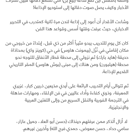
الأخبار وكيف يصل صوت دقاتها إلى استوديو الإذاعة!
وشاءت الأقدار أن أعود إلى إذاعة لندن مرة ثانية كمتدرب في التحرير
الاخباري، حيث عرفت وقتها أسس وقواعد هذا الفن.
كان كل يوم للتدريب يبدو مثيراً أكثر من ذي قبل، إبتداءً من خروجي من
مكان إقامتي في نُزُل (بيمونت هاوس) في حي (كوينز واي) بمحاذاة
حديقة (هايد بارك) ثم نزولي إلى محطة قطار الأنفاق للتوجه نحو
محطة (هيلبورن) ومن هناك إلى مبنى (بوش هاوس) المقر التاريخي
القديم للإذاعة.
ثم تتوالى أيام التدريب الرائعة على أيدي مذيعين ذربين كبار، غزيري
المعرفة، وذوي كفاءة وأداء عاليين في فن الإلقاء، ومهارات مذهلة
في الترجمة الفورية والنقل السريع من وإلى اللغتين العربية
والإنجليزية.
لا أزال أتذكر ممن عرفتهم حينذاك (حسن أبو العلا، جميل عازار،
سامي حداد، حسن معوض، حمدي فرج الله) وآخرين غيرهم.