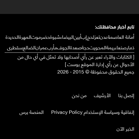
تابع أخبار محافظتك:
أمانة العاصمة
عدن
تعز
لحج
إب
أبين
البيضاء
شبوة
حضرموت
المهرة
الحديدة
ذمار
صنعاء
ريمة
المحويت
حجة
صعدة
الجوف
مأرب
عمران
الضالع
سقطرى
[ الكتابات والآراء تعبر عن رأي أصحابها ولا تمثل في أي حال من
الأحوال عن رأي إدارة الموقع بوست ]
جميع الحقوق محفوظة © 2015 - 2026
إتصل بنا
الأرشيف
من نحن
إتفاقية وسياسة الإستخدام Privacy Policy
المنصة برس
الخبر الآن