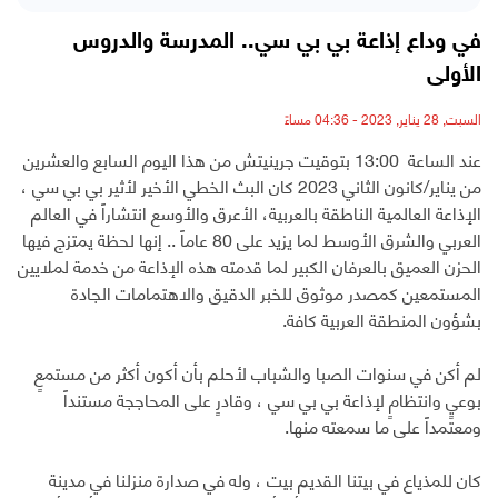
في وداع إذاعة بي بي سي.. المدرسة والدروس
الأولى
السبت, 28 يناير, 2023 - 04:36 مساءً
عند الساعة 13:00 بتوقيت جرينيتش من هذا اليوم السابع والعشرين
من يناير/كانون الثاني 2023 كان البث الخطي الأخير لأثير بي بي سي ،
الإذاعة العالمية الناطقة بالعربية، الأعرق والأوسع انتشاراً في العالم
العربي والشرق الأوسط لما يزيد على 80 عاماً .. إنها لحظة يمتزج فيها
الحزن العميق بالعرفان الكبير لما قدمته هذه الإذاعة من خدمة لملايين
المستمعين كمصدر موثوق للخبر الدقيق والاهتمامات الجادة
بشؤون المنطقة العربية كافة.
لم أكن في سنوات الصبا والشباب لأحلم بأن أكون أكثر من مستمعٍ
بوعيٍ وانتظامٍ لإذاعة بي بي سي ، وقادرٍ على المحاججة مستنداً
ومعتمداً على ما سمعته منها.
كان للمذياع في بيتنا القديم بيت ، وله في صدارة منزلنا في مدينة