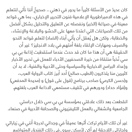
كان عديدْ من الأسئلة كثيراً ما يدور في ذهني .. صحيحٌ أننا نأتي لنتعلم
في هذه الامبراطورية الإعلامية فنون التحرير الإخباري، بما هي قواعد
معينة في صياغة (الخبر) ونفصله عن التعليق والتحليل بشكل أفضل
من تلك الصياغات التي اعتدنا معها على الحشو والبلاغة والإنشاء،
والخطابة، ولكن هل يُعقل أن يأتي أبناء (الضاد) لتعلم قواعد النحو
والصرف ومهارات الإلقاء بلغة أمتهم في بلاد الانجليز؟ غير أن
الحقيقة هي أن هذا ما كان قد حدث عندما استقطبت إذاعة بي بي
سي نُخباً منتقاة من خيرة الصحفيين الأدباء للعمل في تحرير الأخبار
وإعداد البرامج الاخبارية والسياسية وحتى الأدبية والفنية، لا بد أن
كثيرين منا يتذكرون (الطيب صالح) أحد أبرز كتاب الرواية العرب،
و(حسن الكرمي) صاحب برنامج (قول على قول) و (مديحة المدفعي)
و(فؤاد حداد) ودورهم في تثقيف مستمعي الاذاعة العرب بلغتهم.
انقطعت بعد ذلك علاقتي بمؤسسة بي بي سي خلال دراستي
الجامعية وانشغالي بالعمل التليفزيوني والصحافة الأدبية في صنعاء.
غير أن تلك الأيام تركت أثرها عميقاً في وجداني لدرجة أنني في زياراتي
وإجازاتي اللاحقة لم أكن لأسكن سوى في ذلك الفندق المتواضع