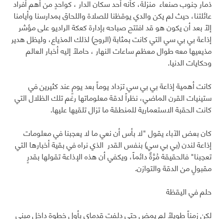
ذمار جنوب صنعاء منزلة، كأنه أحد سكان الدار ، كواحدٍ من أهم أفراد
عائلتنا، حيث لم يكن والدي يوقظنا للصلاة واللحاق بمدارسنا وأيامنا
إلاّ بعد أن يكون هو قد افتتح صباحه بإدارة كعكة الراديو على مؤشر
إذاعة بي بي سي التي كانت بمثابة (الروح) لذلك المذياع، وليظل هدير
مذيعيها معه طوال معظم ساعات النهار ، حاملاً إليه أخبار العالم
وحكايات الدنيا.
كانت أهمية إذاعة بي بي سي تزداد يوماً بعد يومٍ عند كثيرين في
ستينيات القرن الماضي، نظراً لدقة معلوماتها رغم تلك الظلال التي
كانت الحقبة الاستعمارية للمنطقة ما تزال تلقيها عليها.
كان بعض الآباء يقول "لا بأس أن نعي ما لا يعجبنا في معلومات
إذاعة لندن (بي بي سي) بنفس القدر الذي نراه في بقية أخبارها التي
تعجبنا" فالحقيقة مُرَّةٌ دائماً، ويكفي أن هذه الإذاعة تقولها بقدرٍ
مقبولٍ من الدقة والتوازن.
حلم في اليقظة
لكن زمناً طويلاً لم يمض حتى دلفت قدماي بأول خطوة داخل مبنى