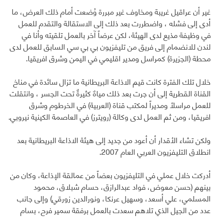
غير أن عراقيل غريبة ومخاوف غير مبررة وُضعت أمام ذلك العرض، ما
أدى إلى فشله ، واضطررت بعد ذلك إلى الاستقالة والتقدم للعمل
في وظيفة مذيع لدى الهيئة، لكن عرضاً آخر بالعمل تلقيته وأنا في
لندن للانضمام إلى فريق من تليفزيون بي بي سي السابق للعمل لدى
محطة (الجزيرة) كمراسل ومدير اقليمي في اليمن وشرق افريقيا.
خلال تلك الفترة كانت قيم الاذاعة البريطانية ما تزال سائدة في مناخ
القناة القطرية إلى أن جرت بعد ذلك مياهٌ كثيرةٌ تحت الجسر ، وانتقلت
للعمل مراسلاً ومديراً لمكتب قناة (العربية) في الخرطوم وشرق
افريقيا، ومن ثم العمل لدى وكالة (رويترز) في العاصمة الكينية نيروبي.
ولكن تشاء الأقدار أن أعود من جديد إلى هيئة الاذاعة البريطانية بعد
انطلاق التليفزيون العربي العام 2007.
أدركت خلال عملي في التليفزيون بعضاً من عمالقة الإذاعة، وكان من
بينهم (حسن معوض، فواد عبدالرازق، حسام شبلاق، محمود
المسلمي، علي أسعد، وسهيل عرنكا، ونورالدين زورقي) وإلى جانب
عدد من الجيل الذي تلاهم سعدت بالعمل برفقة سمير فرح، بسام