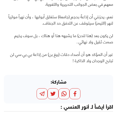
معهم في بعض الجوانب التحريرية واللغوية.
نعم، يحزنني أن إذاعةً بحجم (جامعة) ستغلق أبوابها ، وأن نهراً موازياً
لنهر (التيمز) سيتوقف عن التدفق حد الجفاف.
لن يكون بعد (هنا لندن) ما يشبهه هنا أو هناك ، بل سوف يخيم
صمت ثقيل ولا نهائي .
غير أن المؤكد هو أن أصداء دقات (بيغ بن) من إذاعة بي بي سي لن
تبارح الوجدان ولا الذاكرة !
مشاركة:
اقرأ أيضاً لـ
أنور العنسي
: