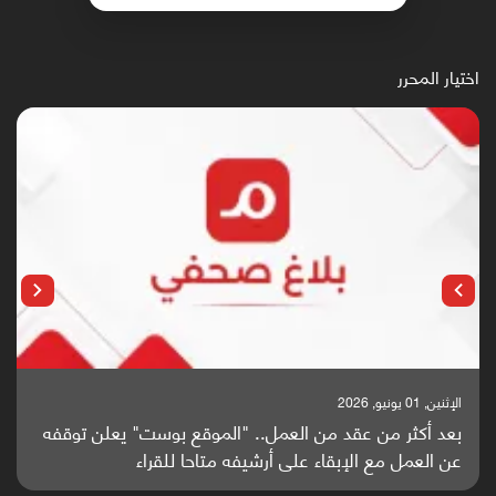
اختيار المحرر
الإثنين, 25 مايو, 2026
باحثون من اليمن يدخلون سباق أبحاث ألزهايمر بدراسة
واعدة منشورة عالميا (ترجمة)