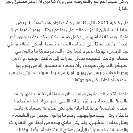
يمكن تفهّم الدوافع والظروف، حتى وإن كنا نرى أن الآخر مخطئ وغير
عادل!
على خلفية 2011، التي كنا على وشك تجاوزها، شمت بنا بعض
زملائنا السابقين الأعزاء، والحـ ـوثي يقتحم بيوتنا، ويعيث فيها خرابًا
ونهبًا. وبعد ثلاثة أشهر من دخول صنعاء، كتبت قصيدة بعنوان: “أحب
البحر”، وكنت بعيدًا على ضفاف البحر المتوسط! أسكن شقة مع ابني
عبد الرحمن، تهزها الريح والبرد! وكان الجميع تقريبًا ما يزالون في
صنعاء، وكانت القصيدة تحمل إشارات إلى مآلات الوضع، وأن من
استبشر بالحـ ـوثي سيندم، وأن صنعاء لا تستحق إلا من يغرم بها
ويحبها فعلًا، وليس من يهينها أو يتآمر عليها، سواء الحـ ـوثي، أو من
ساعده، أو تخاذل في مواجهته!
عندما اقتحم الحـ ـوثيون صنعاء، كان طبيعيًا أن نشعر بالقهر والغدر
والخيبة والصدمة. ولو قرر القائد الأعلى المواجهة، لما استطاعوا
اقتحام العاصمة لو قاتلوا مائة عام. لكن تقديراته وحساباته كانت
خاطئة، وكان يجب مواجهتهم وهم ما يزالون بعيدين عن العاصمة،
وقبل خذلان القشيبي. ولم يكن هادي وحده من أخطأ في التقديرات
والحسابات، فحسابات الرئيس صالح كانت خاطئة أيضًا، وكذلك