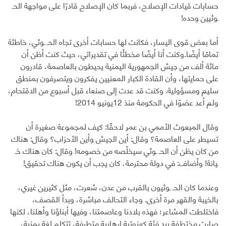
حسابات قيادات الإصلاح، فربما كان الإصلاح قادرًا على مواجهة الحـ
ـوثيين وحده!
أما بعض قوى اليسار، فكانت لها حسابات أخرى تجاه الحـ ـوثي، خاطئة
تمامًا أيضًا.وكنت أنا أيضًا مخطئًا في تقديراتي، حيث كنت أظن أن
مائة ألف من جيش الجمهورية اليمنية يحيطون بالعاصمة، قادرون
على حمايتها، وأن القادة الكبار المعنيين يفكرون ويتصرفون بمنطق
سليم ومسؤولية. وكنت قد عدت إلى صنعاء قبل أسبوع من الاقتحام،
ولم أعد عضوًا في الحكومة منذ 12يونيو 2014!
وقال المبعوث الأممي بن عمر لاحقًا: كيف لمجموعة صغيرة أن
تسيطر على العاصمة؟ وقال: أين الجيش وأين الأحزاب؟ وقال: هناك
من كان يظن أن الحـ ـوثي سيخلّصه من خصومه! وقال: كان هناك خـ
ـيانة! وأضاف: في دولة محترمة، كان يجب أن يكون هناك تحقيق!
وعندما كان الحـ ـوثيون بالقرب من عدن، شعرت، مثل كثيرين غيري،
بالخيبة والقهر مرة أخرى. وجاء التحالف مباشرة، وبدأ القصف،
فاختلطت المشاعر؛ فهذه بلادنا وعاصمتنا، وفيها أبناؤنا وأهلنا، لكنها
صارت مختطفة بيد فئة كهنوتية إرهابية متطرفة، تتكلم لغة يمنية،