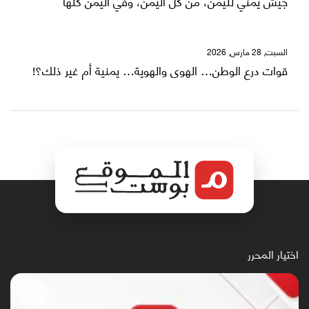
جيش يمني لليمن، من كلِّ اليمن، وفي اليمن كلها
السبت, 28 مارس, 2026
قوات درع الوطن… الهوى والهوية… يمنية أم غير ذلك؟!
اختيار المحرر