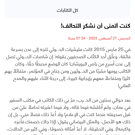
كل الكتابات
كنت أتمنى أن نشكر التحالف!
الخميس, 21 أغسطس, 2025 - 07:34 مساءً
في 25 مارس 2015 كانت مليشيات الحـ ـوثي تتجه إلى عدن بسرعة
فائقة، وعلّق أحد الكتّاب الصحفيين بقوله: إن شاصات الحـ.ـوثي تصل
إلى عدن أسرع من باص الرويشان! كان الوضع محبطًا حقًا، وكان
الكاتب يومها مقربًا من الحـ ـوثيين ومن جناح في المؤتمر، متفائلًا بهم
كثيرًا ومتفاعلًا معهم بإيجابية كبيرة، إلى درجة الثناء عليهم والمدح
العلني!
بعد حوالي سنتين من الحـ ـرب، مرّ بي ذلك الكاتب في مكتب السفير
في عمان، ولم أناقشه فيما قاله، ولا فيما اعتبرته تحاملًا عليّ من
قبل صحيفته عندما كنت في الإعلام! ولا أعدّ ذلك فضلًا مني، بل إن
ذلك هو الأصل، والمثل البيضاني يقول: (إذا جاك خصمك فأعزه
واكرمه!). وفي الحقيقة، لا أعدّ أمثاله خصومًا، وفي كثير من الحالات،