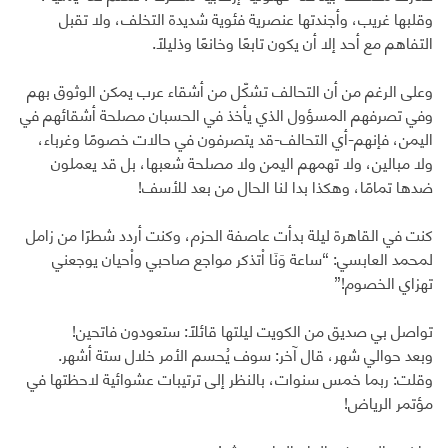
وقلبها غريب، وأجندتها عنصرية فئوية شديدة التخلف، ولا تقبل
التفاهم مع أحد إلا أن يكون تابعًا وخانعًا وذليلًا.
وعلى الرغم من أن التحالف تشكّل من أشقاء عرب يمكن الوثوق بهم
وفي تصرفهم المسؤول الذي يأخذ في الحسبان مصلحة أشقائهم في
اليمن، فإنهم-أي التحالف-قد يتصرفون في حالات خصومًا وغرباء،
ولا مبالين، ولا تهمهم اليمن ولا مصلحة شعبها، بل قد يعملون
ضدها تمامًا، وهكذا بدا لنا الحال من بعد للأسف!
كنت في القاهرة ليلة بدأت عاصفة الحزم، وكنت أردد شطرًا من زامل
لمحمد العابسي: “ساعة وَنَا اْتذكر مواجع صاحبي واْحيان يوجعني
تهزاي الخصوم!”
تواصل بي صديق من الكويت ليلتها قائلًا: ستعودون فاتحين!
وبعد حوالي شهر، قال آخر: سوف يُحسم الأمر خلال ستة أشهر.
وقلت: ربما خمس سنوات، بالنظر إلى ترتيبات عشوائية لاحظتها في
مؤتمر الرياض!