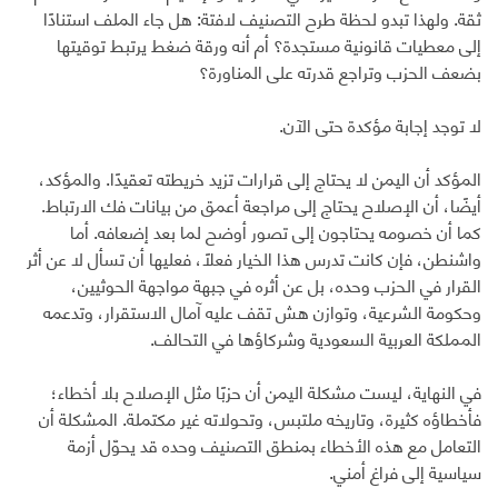
ثقة. ولهذا تبدو لحظة طرح التصنيف لافتة: هل جاء الملف استنادًا
إلى معطيات قانونية مستجدة؟ أم أنه ورقة ضغط يرتبط توقيتها
بضعف الحزب وتراجع قدرته على المناورة؟
لا توجد إجابة مؤكدة حتى الآن.
المؤكد أن اليمن لا يحتاج إلى قرارات تزيد خريطته تعقيدًا. والمؤكد،
أيضًا، أن الإصلاح يحتاج إلى مراجعة أعمق من بيانات فك الارتباط.
كما أن خصومه يحتاجون إلى تصور أوضح لما بعد إضعافه. أما
واشنطن، فإن كانت تدرس هذا الخيار فعلًا، فعليها أن تسأل لا عن أثر
القرار في الحزب وحده، بل عن أثره في جبهة مواجهة الحوثيين،
وحكومة الشرعية، وتوازن هش تقف عليه آمال الاستقرار، وتدعمه
المملكة العربية السعودية وشركاؤها في التحالف.
في النهاية، ليست مشكلة اليمن أن حزبًا مثل الإصلاح بلا أخطاء؛
فأخطاؤه كثيرة، وتاريخه ملتبس، وتحولاته غير مكتملة. المشكلة أن
التعامل مع هذه الأخطاء بمنطق التصنيف وحده قد يحوّل أزمة
سياسية إلى فراغ أمني.