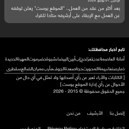
كثر من عقد من العمل.. "الموقع بوست" يعلن توقفه
باحثون م
مل مع الإبقاء على أرشيفه متاحا للقراء
واعدة من
تابع أخبار محافظتك:
أمانة العاصمة
عدن
تعز
لحج
إب
أبين
البيضاء
شبوة
حضرموت
المهرة
الحديدة
ذمار
صنعاء
ريمة
المحويت
حجة
صعدة
الجوف
مأرب
عمران
الضالع
سقطرى
[ الكتابات والآراء تعبر عن رأي أصحابها ولا تمثل في أي حال من
الأحوال عن رأي إدارة الموقع بوست ]
جميع الحقوق محفوظة © 2015 - 2026
إتصل بنا
الأرشيف
من نحن
إتفاقية وسياسة الإستخدام Privacy Policy
المنصة برس