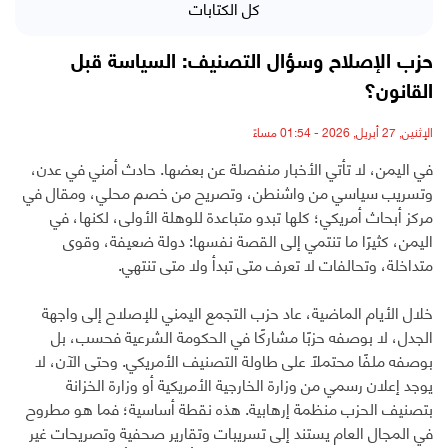
كل الكتابات
حزب الإصلاح وسؤال التصنيف: السياسة قبل
القانون؟
الإثنين, 27 أبريل, 2026 - 01:54 مساءً
في اليمن، لا تأتي الأخبار منفصلة عن بعضها. حادث أمني في عدن،
وتسريب سياسي من واشنطن، وتصريح من خصم محلي، ومقال في
مركز أبحاث أمريكي؛ كلها تبدو متباعدة للوهلة الأولى، لكنها، في
اليمن، كثيرًا ما تنتمي إلى القصة نفسها: دولة ضعيفة، وقوى
متداخلة، وتحالفات لا تعرف متى تبدأ ولا متى تنتهي.
خلال الأيام الماضية، عاد حزب التجمع اليمني للإصلاح إلى واجهة
الجدل، لا بوصفه حزبًا مشاركًا في الحكومة الشرعية فحسب، بل
بوصفه ملفًا محتملًا على طاولة التصنيف الأمريكي. وحتى الآن، لا
يوجد إعلان رسمي من وزارة الخارجية الأمريكية أو وزارة الخزانة
بتصنيف الحزب منظمة إرهابية. هذه نقطة أساسية؛ فما هو مطروح
في المجال العام يستند إلى تسريبات وتقارير صحفية وتصريحات غير