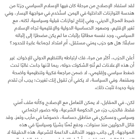
لقد استفاد الإصلاح من مرحلة كان فيها الإسلام السياسي جزءًا من
هندسة التوازنات الداخلية في اليمن. استُخدم في مواجهة اليسار، وفي
ضبط المجال الديني، وفي إنتاج توازنات قبلية وسياسية. لكنه، مع
تغير الإقليم، وصعود الحساسية الدولية والإقليمية تجاه الإسلام
السياسي، وجد نفسه مطالبًا بإثبات ما لم يكن مضطرًا إلى إثباته
سابقًا: هل هو حزب يمني مستقل، أم امتداد لجماعة عابرة للحدود؟
أعلن الحزب، أكثر من مرة، فك ارتباطه بالتنظيم الدولي للإخوان. غير
أن هذه الإعلانات لم تُنهِ الشكوك حوله، ربما لأنها جاءت غالبًا تحت
ضغط سياسي وإقليمي، لا ضمن مراجعة فكرية وتنظيمية واضحة
ومقنعة. وفي السياسة، لا يكفي أن تقول إنك تغيرت؛ يجب أن تقدم
بنية جديدة تثبت ذلك.
لكن، في المقابل، لا يمكن التعامل مع الإصلاح وكأنه ملف أمني
فقط. فالحزب جزء من الحكومة الشرعية، وله حضور اجتماعي
وسياسي وعسكري في مناطق حساسة، خصوصًا في مأرب وتعز. وقد
قاتل الحوثيين منذ سنوات، ودفع ثمنًا بشريًا وسياسيًا في هذه
المواجهة، إلى جانب جهود التحالف الداعمة للشرعية. هذه الحقيقة لا
تلغي إشكالاته، لكنها تمنع، أيضًا، التعامل معه بمنطق القطع السريع.