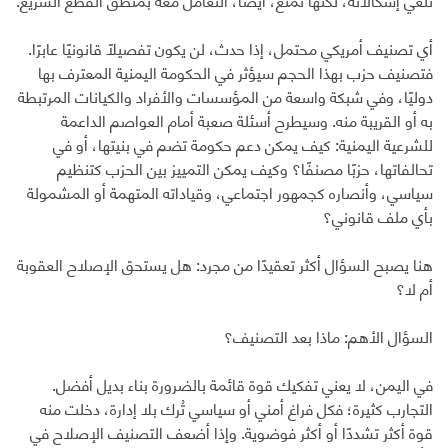
أي تصنيف أمريكي محتمل، إذا حدث، لن يكون تفصيلًا قانونيًا عابرًا.
فتصنيف حزب بهذا الحجم سيؤثر في الحكومة اليمنية المعترف بها
دوليًا، وفي شبكة واسعة من المؤسسات والأفراد والكيانات المرتبطة
به أو القريبة منه. وسيطرح أسئلة صعبة أمام العواصم الداعمة
للشرعية اليمنية: كيف يمكن دعم حكومة تضم في بنيتها، أو في
تحالفاتها، حزبًا مصنفًا؟ وكيف يمكن التمييز بين الحزب كتنظيم
سياسي، وأنصاره كجمهور اجتماعي، وقياداته المتهمة أو المشمولة
بأي ملف قانوني؟
هنا يصبح السؤال أكثر تعقيدًا من مجرد: هل يستحق الإصلاح العقوبة
أم لا؟
السؤال الأهم: ماذا بعد التصنيف؟
في اليمن، لا يعني تفكيك قوة قائمة بالضرورة بناء بديل أفضل.
التجارب كثيرة؛ فكل فراغ أمني أو سياسي تُرك بلا إدارة، دخلت منه
قوة أكثر تشددًا أو أكثر فوضوية. وإذا أضعف التصنيف الإصلاح في