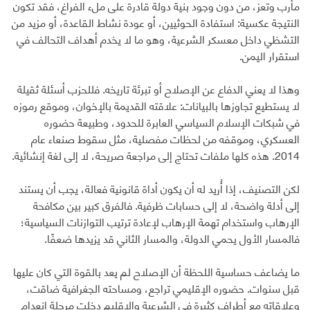
مأرب وتعز، من دون وجود بنية دولة قادرة على ملء الفراغ، فقد تكون
النتيجة عكسية: استفادة الحوثيين، أو عودة نشاط القاعدة، أو مزيد من
التشظي داخل معسكر الشرعية، وهو ما لا يخدم أهداف التحالف في
استقرار اليمن.
وهذا لا يعني الدفاع عن الإصلاح أو تبرئة تاريخه. فللحزب أسئلة ثقيلة
لا يستطيع تجاوزها بالبيانات: علاقته القديمة بالإخوان، وموقع رموزه
في شبكات الإسلام السياسي العابرة للحدود، وطبيعة حضوره
العسكري، وموقفه من لحظات مفصلية، مثل سقوط صنعاء عام
2014. هذه كلها ملفات تحتاج إلى مراجعة صريحة، لا إلى لغة إنشائية.
لكن التصنيف، إذا أُريد له أن يكون أداة قانونية فعالة، يجب أن يستند
إلى أدلة واضحة، لا إلى حسابات ظرفية. فالفرق كبير بين مكافحة
الإرهاب واستخدام تهمة الإرهاب لإعادة ترتيب التوازنات السياسية؛
فالمسار الأول يحمي الدولة، والمسار الثاني قد يزيدها ضعفًا.
ما يضاعف حساسية اللحظة أن الإصلاح لم يعد بالقوة التي كان عليها
قبل سنوات. حضوره الإقليمي تراجع، ومساحته الجغرافية ضاقت،
وعلاقاته مع أطراف كثيرة في الشرعية والإقليم دخلت مرحلة انعدام