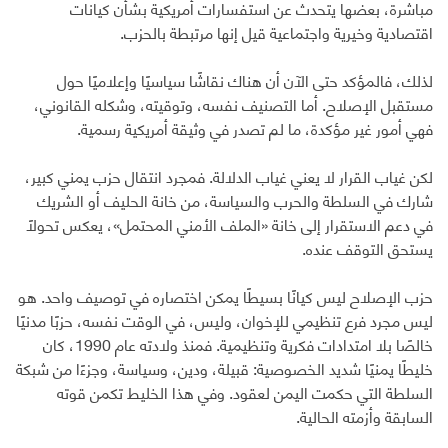
مباشرة، بعضها يتحدث عن استفسارات أمريكية بشأن كيانات
اقتصادية وخيرية واجتماعية قيل إنها مرتبطة بالحزب.
لذلك، فالمؤكد حتى الآن أن هناك نقاشًا سياسيًا وإعلاميًا حول
مستقبل الإصلاح. أما التصنيف نفسه، وتوقيته، وشكله القانوني،
فهي أمور غير مؤكدة، ما لم تصدر في وثيقة أمريكية رسمية.
لكن غياب القرار لا يعني غياب الدلالة. فمجرد انتقال حزب يمني كبير،
شارك في السلطة والحرب والسياسة، من خانة الحليف أو الشريك
في دعم الاستقرار إلى خانة «الملف الأمني المحتمل»، يعكس تحولًا
يستحق التوقف عنده.
حزب الإصلاح ليس كيانًا بسيطًا يمكن اختصاره في توصيف واحد. هو
ليس مجرد فرع تنظيمي للإخوان، وليس، في الوقت نفسه، حزبًا مدنيًا
خالصًا بلا امتدادات فكرية وتنظيمية. فمنذ ولادته عام 1990، كان
خليطًا يمنيًا شديد الخصوصية: قبيلة، ودين، وسياسة، وجزءًا من شبكة
السلطة التي حكمت اليمن لعقود. وفي هذا الخليط تكمن قوته
السابقة وأزمته الحالية.