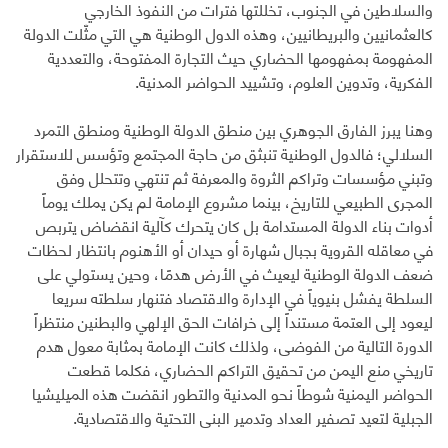
والسلاطين في الجنوب، تخللتها فترات من النفوذ الخارجي
كالعثمانيين والبريطانيين، وهذه الدول الوطنية هي التي مثّلت الدولة
المفهومة بمفهومها الحضاري حيث التجارة المفتوحة، والتعددية
الفكرية، وتدوين العلوم، وتشييد الحواضر المدنية.
وهنا يبرز الفارق الجوهري بين منطق الدولة الوطنية ومنطق التمرد
السلالي؛ فالدول الوطنية تنبثق من حاجة المجتمع وتؤسس للاستقرار
وتبني مؤسسات وتراكم الثروة والمعرفة ثم تنتهي وتتحلل وفق
المجرى الطبيعي للتاريخ، بينما مشروع الإمامة لم يكن يملك يوماً
أدوات بناء الدولة المستدامة بل كان يتحرك كآلية انقضاض يتربص
في معاقله القروية بجبال شهارة أو حيدان أو الأهنوم بانتظار لحظات
ضعف الدولة الوطنية ليعيث في الأرض هدمًا، وحين يستولي على
السلطة يفشل بنيوياً في الإدارة والاقتصاد فتنهار سلطته سريعا
ليعود إلى العتمة مستنداً إلى خرافات الحق الإلهي والبطنين منتظراً
الدورة التالية من الفوضى، ولذلك كانت الإمامة بمثابة معول هدم
تاريخي منع اليمن من تحقيق التراكم الحضاري، فكلما قطعت
الحواضر اليمنية شوطاً نحو المدنية والتطور انقضت هذه الميليشيا
الجبلية لتعيد تصفير العداد وتدمير البنى التحتية والاقتصادية.