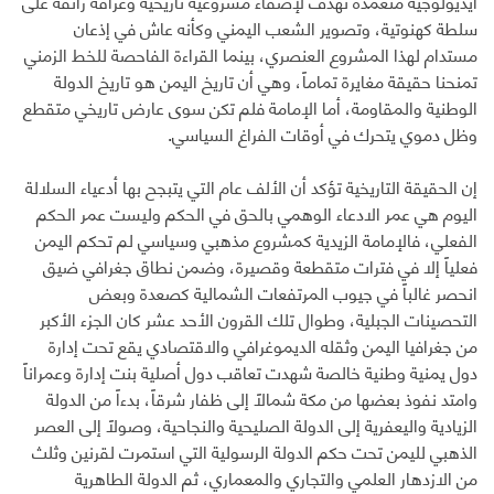
أيديولوجية متعمدة تهدف لإضفاء مشروعية تاريخية وعراقة زائفة على
سلطة كهنوتية، وتصوير الشعب اليمني وكأنه عاش في إذعان
مستدام لهذا المشروع العنصري، بينما القراءة الفاحصة للخط الزمني
تمنحنا حقيقة مغايرة تماماً، وهي أن تاريخ اليمن هو تاريخ الدولة
الوطنية والمقاومة، أما الإمامة فلم تكن سوى عارض تاريخي متقطع
وظل دموي يتحرك في أوقات الفراغ السياسي.
إن الحقيقة التاريخية تؤكد أن الألف عام التي يتبجح بها أدعياء السلالة
اليوم هي عمر الادعاء الوهمي بالحق في الحكم وليست عمر الحكم
الفعلي، فالإمامة الزيدية كمشروع مذهبي وسياسي لم تحكم اليمن
فعلياً إلا في فترات متقطعة وقصيرة، وضمن نطاق جغرافي ضيق
انحصر غالباً في جيوب المرتفعات الشمالية كصعدة وبعض
التحصينات الجبلية، وطوال تلك القرون الأحد عشر كان الجزء الأكبر
من جغرافيا اليمن وثقله الديموغرافي والاقتصادي يقع تحت إدارة
دول يمنية وطنية خالصة شهدت تعاقب دول أصلية بنت إدارة وعمراناً
وامتد نفوذ بعضها من مكة شمالاً إلى ظفار شرقاً، بدءاً من الدولة
الزيادية واليعفرية إلى الدولة الصليحية والنجاحية، وصولاً إلى العصر
الذهبي لليمن تحت حكم الدولة الرسولية التي استمرت لقرنين وثلث
من الازدهار العلمي والتجاري والمعماري، ثم الدولة الطاهرية