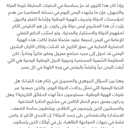
وإذا كان هذا التزوير قد مرّ بسلاسة في الحقبات السابقة نتيجة العزلة
والتجهيل، فإن ما يشهده اليمن اليوم في نسخته المعاصرة من هدم
لمؤسسات الدولة وتجريف للهوية الوطنية وإشاعة للفقر والجهل
يثبت أن هذا المشروع ليس دولة ولن يكون، بل هو النقيض التام
لمفهوم الدولة والاستقرار والمدنية، ولو استتب الحكم الفعلي
للإمامة في اليمن لسبعة عقود متصلة فقط لكانت هذه الهوية
الحضارية الضاربة في عمق التاريخ قد تلاشت ولكان الكيان البشري
اليمني قد تحول إلى مجرد مجتمع معزول وفقير فكرياً ومادياً، لكن
المقاومة الشعبية المستمرة وحيوية الدول الوطنية اليمنية هي التي
أبقت اليمن حياً ونابضاً بالرفض في وجه الكهنة في كل عصر.
وهنا يبرز السؤال الجوهري والمصيري في ختام هذه القراءة: هل
النخبة اليمنية التي تمثل رجالات الدولة اليوم، والذين صعدوا عبر
قنوات الهوية الوطنية، مستوعبون حقاً لهذه الحقائق التاريخية؟ وهل
يدركون بعمق حجم الخطر الكامن في مشاريع الخلايا المتخفية
والمستترين الذين يتربصون في الظلام، وينتظرون سانحة الضعف
للاستدارة والانقضاض على جسد الدولة؟ إن التحدي الأكبر لا يكمن
فقط في جبهات المواجهة الظاهرة، بل في أولئك الذين يتسللون