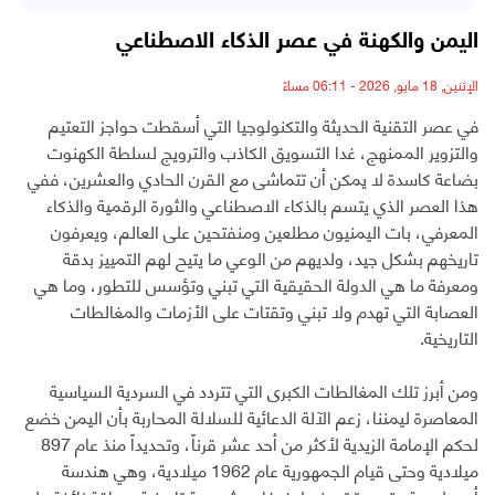
اليمن والكهنة في عصر الذكاء الاصطناعي
الإثنين, 18 مايو, 2026 - 06:11 مساءً
في عصر التقنية الحديثة والتكنولوجيا التي أسقطت حواجز التعتيم
والتزوير الممنهج، غدا التسويق الكاذب والترويج لسلطة الكهنوت
بضاعة كاسدة لا يمكن أن تتماشى مع القرن الحادي والعشرين، ففي
هذا العصر الذي يتسم بالذكاء الاصطناعي والثورة الرقمية والذكاء
المعرفي، بات اليمنيون مطلعين ومنفتحين على العالم، ويعرفون
تاريخهم بشكل جيد، ولديهم من الوعي ما يتيح لهم التمييز بدقة
ومعرفة ما هي الدولة الحقيقية التي تبني وتؤسس للتطور، وما هي
العصابة التي تهدم ولا تبني وتقتات على الأزمات والمغالطات
التاريخية.
ومن أبرز تلك المغالطات الكبرى التي تتردد في السردية السياسية
المعاصرة ليمننا، زعم الآلة الدعائية للسلالة المحاربة بأن اليمن خضع
لحكم الإمامة الزيدية لأكثر من أحد عشر قرناً، وتحديداً منذ عام 897
ميلادية وحتى قيام الجمهورية عام 1962 ميلادية، وهي هندسة