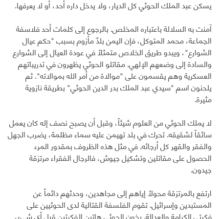
يسكن عبد الملك الحوثي كل الديار، ولا يدخل داره أحد، أو لا يعرفها.
آمنت به السلالة باعتباره المخلص. بالرجوع إلى كلمات أحد فلاسفة
الجماعة، محمد المتوكل، فإن اليمن بلدٌ مأزوم بسبب "حكم عيال
الشوارع"، ويبدو طريق الخلاص متمثلاً في عودة العيال إلى الشوارع
والسادة إلى وضعهم الإلهي. مقاتلو الحوثي يظهرون في تدريباتهم
العسكرية وهم يقسمون على "موالاة من أمر الله بموالاته". ثم
يلحنون اسم "سيدي عبد الملك بدر الدين الحوثي" بطريقة نازوية
مثيرة.
لا يملك الحوثي من العلوم شيئاً، وقبل أن يصبح نصف إله كان يعمل
سائقاً لشقيقه. تحرك في بلد تهيمن عليه سماء مظلمة، يضرب الجهل
والفقر والقهر كل أرجائه. في مثل هذه الظروف بمقدور المرء
الحصول على مقاتلين وتشكيل جيوش، فالرجال الفقراء مرتزقة
جيدون.
ارتفع بالمرتزقة محولاً إياهم إلى مجاهدين، وحدثهم دائماً عن
المستبدين وإسرائيل. تقوم الفلسفة القتالية لدى الحوثيين على
فكرتي الكرامة والعدالة. يخون الحوثي هاتين الفكرتين قبل أي شيء،