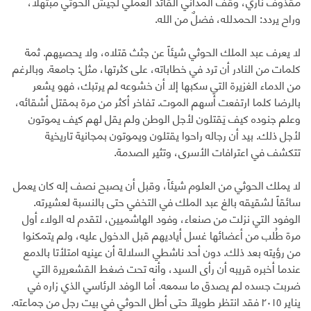
مقذوف ناري، وقف المداني القائد العملي لجيش الحوثي مبتهلاً،
وراح يردد: الحمدلله، فضلٌ من الله.
لا يعرف عبد الملك الحوثي شيئاً عن جثث قتلاه، ولا يحصيهم. ثمة
كلمات من النادر أن ترد في خطاباته، على كثرتها، مثل: جامعة. وبالرغم
من الدماء الغزيرة التي سكبها إلا أن خشوعه لم يرتبك، فهو يشعر
بالرضا كلما ارتفعت أسهم الموت. تفاخر أكثر من مرة بمقتل أشقائه،
وعلم جنوده كيف يَقتلون لأجل الوطن ولم يقل لهم كيف يموتون
لأجل ذلك. بيد أن رجاله راحوا يقتلون ويموتون بمجانية تاريخية
تتكشف في اعترافات الأسرى، وتثير الصدمة.
لا يملك الحوثي من العلوم شيئاً، وقبل أن يصبح نصف إله كان يعمل
سائقاً لشقيقه بالغ عبد الملك في التخفي حتى بالنسبة لعشيرته.
الوفود التي نزلت من صنعاء، وفود الهاشميين، لتقدم له الولاء أول
مرة طُلب من أعضائها غسل أياديهم قبل الدخول عليه، ولم يتمكنوا
من رؤيته بعد ذلك. دون أحد ناشطي السلالة أن عينيه امتلأتا بالدمع
عندما أخبره قريبه أن رأى السيد، وأنه تحت ضغط القشعريرة التي
ضربت جسده لم يصدق ما سمعه. أما الوفد الرئاسي الذي زاره في
يناير ٢٠١٥ فقد انتظر طويلاً حتى أطل الحوثي في بيت رجل من جماعته.