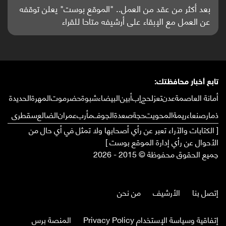
موقع بوست" يعلن توقفه
باحثون من اليمن يدخلون سباق أبحاث 
تاحا للقراء
واعدة منشورة عالميا (ترجمة)
تابع أخبار محافظتك:
أمانة العاصمة
عدن
تعز
لحج
إب
أبين
البيضاء
شبوة
حضرموت
المهرة
الحديدة
ذمار
صنعاء
ريمة
المحويت
حجة
صعدة
الجوف
مأرب
عمران
الضالع
سقطرى
[ الكتابات والآراء تعبر عن رأي أصحابها ولا تمثل في أي حال من
الأحوال عن رأي إدارة الموقع بوست ]
جميع الحقوق محفوظة © 2015 - 2026
إتصل بنا
الأرشيف
من نحن
إتفاقية وسياسة الإستخدام Privacy Policy
المنصة برس