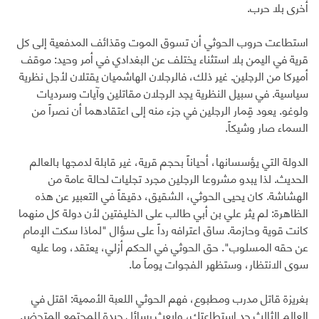
أخرى بلا حرب.
استطاعت حروب الحوثي أن تسوق الموت وقذائف المدفعية إلى كل
قرية في اليمن بلا استثناء يختلف عن البغدادي في أمر وحيد: موقف
أميركا من الرجلين. غير ذلك، فالرجلان الهاشميان يقتلان لأجل نظرية
سياسية. في سبيل النظرية يجد الرجلان مقاتلين وآيات وسرديات
ولوغو. يعود قِمار الرجلين في جزء منه إلى اعتقادهما أن نصراً من
السماء صار وشيكاً.
الدولة التي يؤسسانها، أحياناً بحجم قرية، غير قابلة لدمجها بالعالم
الحديث. لذا يبدو مشروعا الرجلين مجرد تجليات لحالة عامة من
الهشاشة. كان يحيى الحوثي، الشقيق، دقيقاً في التعبير عن هذه
الظاهرة: لم يثر علي بن أبي طالب على الخليفتين لأن دولة كل منهما
كانت قوية وحازمة. ساق اعترافه رداً على سؤال "لماذا سكت الإمام
عن حقه المسلوب". حق الحوثي في الحكم أزلي، يعتقد، وما عليه
سوى الانتظار، وستظهر الفجوات يوماً ما.
بغريزة قاتل مدرب ومطبوع، فهم الحوثي اللعبة الأممية: اقتل في
العالم الثالث حد استطاعتك، وابعث رسائل جيدة للمجتمع المتحضر.