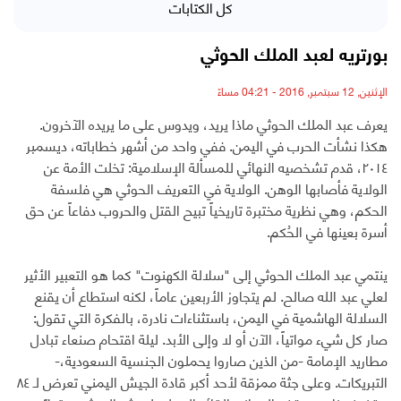
كل الكتابات
بورتريه لعبد الملك الحوثي
الإثنين, 12 سبتمبر, 2016 - 04:21 مساءً
يعرف عبد الملك الحوثي ماذا يريد، ويدوس على ما يريده الآخرون.
هكذا نشأت الحرب في اليمن. ففي واحد من أشهر خطاباته، ديسمبر
٢٠١٤، قدم تشخصيه النهائي للمسألة الإسلامية: تخلت الأمة عن
الولاية فأصابها الوهن. الولاية في التعريف الحوثي هي فلسفة
الحكم، وهي نظرية مختبرة تاريخياً تبيح القتل والحروب دفاعاً عن حق
أسرة بعينها في الحُكم.
ينتمي عبد الملك الحوثي إلى "سلالة الكهنوت" كما هو التعبير الأثير
لعلي عبد الله صالح. لم يتجاوز الأربعين عاماً، لكنه استطاع أن يقنع
السلالة الهاشمية في اليمن، باستثناءات نادرة، بالفكرة التي تقول:
صار كل شيء مواتياً، الآن أو لا وإلى الأبد. ليلة اقتحام صنعاء تبادل
مطاريد الإمامة -من الذين صاروا يحملون الجنسية السعودية،-
التبريكات. وعلى جثة ممزقة لأحد أكبر قادة الجيش اليمني تعرض لـ ٨٤