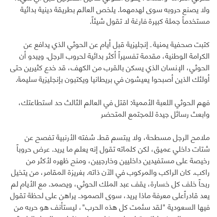
ولا يصنع حروبه سوى لهدمهما. يلخص العالم بطريقة دينية بدائية
مستخدماً جملة كبيرة فارغة لا تقول شيئاً.
كتبت صحفية يمنية ـ إنجليزية قبل أيام عن الحوثي الذي يدافع عن
الكرامة الوطنية، مقدمة تفسيراً أكثر بدائية لحروب الرجل. ويبدو أن
الحوثي، الإنسان الذي يسكن بالقرب من الكهف، قد خدع كثيرين حتى
أولئك الذين أصبحوا يعيشون في بريطانيا ويكتبون بإنجليزية سليمة.
فهم الحوثي اللعبة الأممية: اقتل في العالم الثالث حد استطاعتك،
وابعث رسائل جيدة للمجتمع المتحضر
ملامح الرجل مسطحة، ولا يبتسم قط. شفته الأرنبية تفصح عن
شتات داخلي عميق، لكن كلماته تقول إنه يعلم ما يريد. عرض حروباً
رخيصة على مستفيدين داخليين وخارجيين، ومنح ظهره لأكثر من
راكب. كان الراكب والمركوب في الآن ذاته. بغريزة المقامر، من يتخيل
ربحاً خلف كل خسارة، يقف عبد الملك الحوثي، ويصمد. مع الأيام لم
يعد قادراًعلى معرفة ماذا يريد، سوى الصمود. يراهن على لحظة تقول
فيها السعودية "لقد سئمت كل هذه الحرب"، ليستأنف هو حربه من