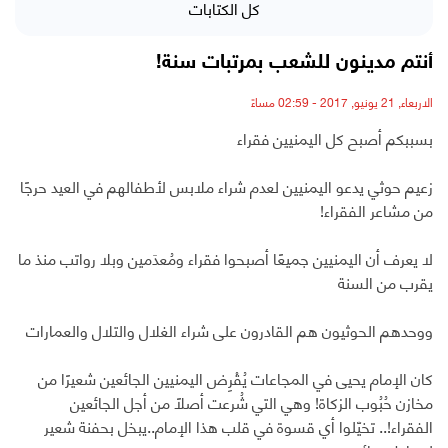
كل الكتابات
أنتم مدينون للشعب بمرتبات سنة!
الاربعاء, 21 يونيو, 2017 - 02:59 مساءً
بسببكم أصبح كل اليمنيين فقراء
زعيم حوثي يدعو اليمنيين لعدم شراء ملابس لأطفالهم في العيد حرجًا
من مشاعر الفقراء!
لا يعرف أن اليمنيين جميعًا أصبحوا فقراء ومُعدَمين وبلا رواتب منذ ما
يقرب من السنة
ووحدهم الحوثيون هم القادرون على شراء الغلال والتلال والعمارات
كان الإمام يحيى في المجاعات يُقْرِض اليمنيين الجائعين شعيرًا من
مخازن حُبُوب الزكاة! وهي التي شُرعت أصلاً من أجل الجائعين
الفقراء!.. تخيّلوا أي قسوة في قلب هذا الإمام..يبخل بحفنة شعير