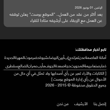
الإثنين, 01 يونيو, 2026
بعد أكثر من عقد من العمل.. "الموقع بوست" يعلن توقفه
عن العمل مع الإبقاء على أرشيفه متاحا للقراء
تابع أخبار محافظتك:
أمانة العاصمة
عدن
تعز
لحج
إب
أبين
البيضاء
شبوة
حضرموت
المهرة
الحديدة
ذمار
صنعاء
ريمة
المحويت
حجة
صعدة
الجوف
مأرب
عمران
الضالع
سقطرى
[ الكتابات والآراء تعبر عن رأي أصحابها ولا تمثل في أي حال من
الأحوال عن رأي إدارة الموقع بوست ]
جميع الحقوق محفوظة © 2015 - 2026
إتصل بنا
الأرشيف
من نحن