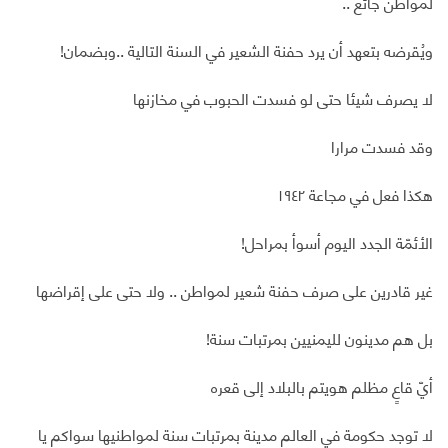
لمواطن جائع ..
ويُقرضه بتعهد أن يرد حفنة الشعير في السنة التالية ..وبضمان!
لا يصرف شيئا حتى لو فسدت الحبوب في مخازنها
وقد فسدت مرارا
هكذا فعل في مجاعة ١٩٤٢
الأئمّة الجدد اليوم أسوأ بمراحل!
غير قادرين على صرف حفنة شعير لمواطن .. ولا حتى على إقراضها
بل هم مدينون لليمنيين بمرتبات سنة!
أيّ قاعٍ مظلم هويتم بالبلاد إلى قعره
لا توجد حكومة في العالم مدينة بمرتبات سنة لمواطنيها سواكم يا