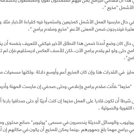
لأشمل "مذيع "،
ي حال مارسوا العمل الأشمل كمذيعين واستمروا فيه كقراءة الأخبار مثلا و
عتبرة فيندرجون ضمن المعنى الأعم "مذيع ومقدم برامج "،
حال كان وضع أحدنا ضمن هذا النطاق الأخير فيكفي للتعريف بنفسه أن يقول
مج حتى ولو لم يقدم برامج الآن،،لكن للأسف العكس لايستقيم،فإن لم ت
مج"،
مايز في القدرات هنا وإن كان المذيع أعم وأوسع دلالة ،ولكنها مسميات مه
ذيعا"،فأنت مقدم برامج وإعلامي وحتى صحفي إن مارست المهنة وأديب إن 
رطا أن تكون قادرا على العمل مذيعا إن كنت أديبًا أو حتى صحافيا بارعا أو
اللغوية والصوتية ،
يوتيوب والوسائل الحديثة ينحصرون في مسمى "يوتيوبر"،صانع محتوى وماش
 برامج مهما بلغ جمهورهم ،بينما يمكن للمذيع أن يكون في مكانهم إن أرا