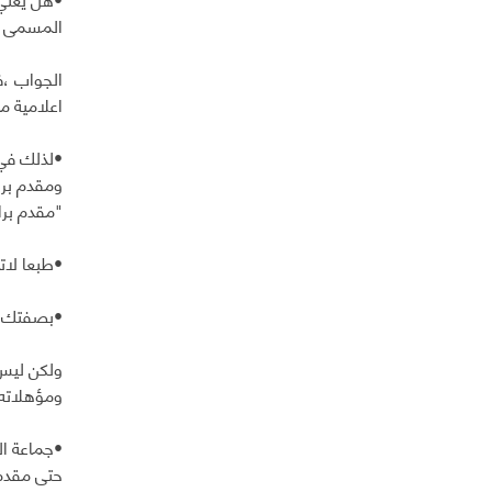
المسمى ا
الجواب ،ف
اعلامية م
•لذلك في 
ومقدم برا
"مقدم برا
•طبعا لات
•بصفتك "م
ولكن ليس ش
ومؤهلاته 
•جماعة ال
حتى مقدمي