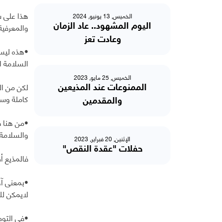
هذا على س
الخميس, 13 يونيو, 2024
والمعرفية
اليوم المشهود.. عاد الزمان
وعادت تعز
•هذه ليست
السلامة ا
الخميس, 25 مايو, 2023
لكن من ال
الممنوعات عند المذيعين
كاملة وسل
والمقدمين
•من هنا ف
والسلامة 
الإثنين, 20 فبراير, 2023
حفلات "عقدة النقص"
فالمذيع 
•بمعنى آخ
لايمكن لل
•في التو