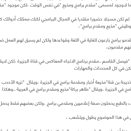
ينما لاوجود لمسمى "مقدم برامج ومذيع "في نفس الوقت ،لكن موجود "م
لم تكن مسجلا حضورا مقتدرا في المجال البرامجي لكنك ممتلك أدواتك كمذ
وظيفي "مذيع ومقدم برامج"،
مو برامج بارعون للغاية في اللغة وقواعدها ولكن لم يسبق لهم العمل ض
فهم مقدمون،
 "فيصل القاسم ..مقدم برنامج الاتجاه المعاكس في قناة الجزيرة ،لكن لايق
كن في كل المحددات والمهارات
ديجة بن قنة"مذيعة أخبار ومقدمة برامج في الجزيرة ،ويقال "نزيه الأحدب
مج في الجزيرة ،ويقال "طاهر بركة"مذيع ومقدم برامج في العربية ..وهكذا ،
ء بالطبع يحملون صفة إعلاميين ومقدمي برامج ،ولكن بعضهم فقط يحمل
 في هذا الموضوع يطول ويتشعب ،
هذا أن مقدمي البرامج بمن فيهم المتمكنون لغويا والمتمتعون بالسلامة 