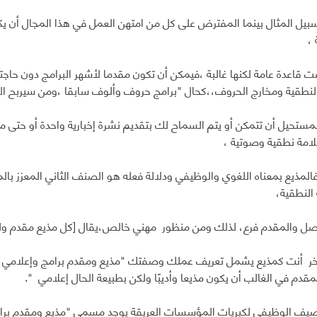
بيل المثال بينما المفترض على كل من امتهن العمل في هذا المجال أن يكو
 ،
 قاعدة عامة لكنها غالبة ،فيمكن أن تكون مقدما لأشهر البرامج دون حا
لنطقية ومخارج الحروف،،كحال "برامج حروف وألوف سابقا ،ومن سيربح المل
مستحيل أن تتمكن أو يتم السماح لك بتقديم نشرة إخبارية واحدة أو حتى مو
امة نطقية وصوتية ،
المذيع بمعناه اللغوي والوظيفي ودلالة فعله هو الصنف الثاني المعزز بالم
النطقية،
أصل والمقدم فرع، لذلك ومن منظور مهني خالص،يقال [كل مذيع مقدم ول
ر أنت كمذيع يشمل تعريف عملك وصفتك "مذيع ومقدم برامج وإعلامي ويمكن
مقدم في الغالب أن يكون مذيعا وأديبًا ولكن بطبيعة الحال إعلامي ".
صيف الوظيفي لكبريات المؤسسات العريقة يوجد مسمى "مذيع ومقدم برام