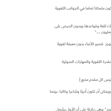
ن متمكنا تماما في الجوانب اللغوية
جتك للغة وقواعدها،وبدون الحرص على
يون ...."
جز قصير للأنباء بدون معرفة لغوية
قدرة اللغوية والمهارات الصوتية
يس كل مقدم مذيع ]
 أن تكون أديبًا وشاعرا وكاتبا ،بينما
ج"،وهي دلالة على أن الأول يشمل