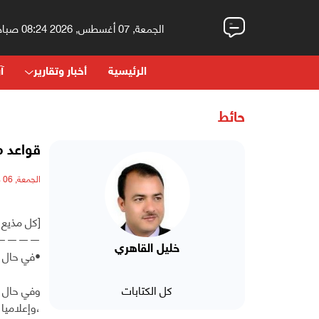
الجمعة, 07 أغسطس, 2026 08:24 صباحاً
الرئيسية
أخبار وتقارير
آر
حائط
قواعد م
الجمعة, 06 مايو, 2022 - 10:14 صباحاً
[كل مذيع
————
خليل القاهري
•في حال ل
كل الكتابات
وفي حال ل
،وإعلاميا،