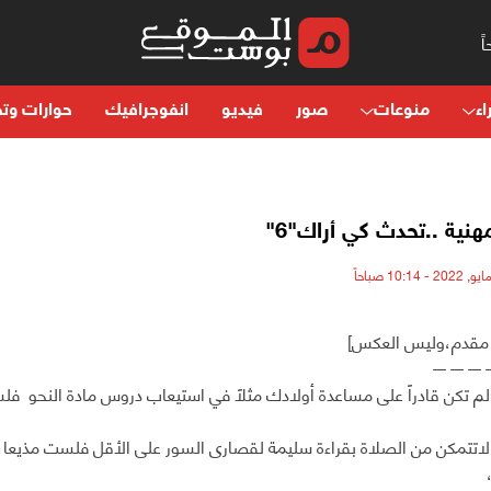
اء
منوعات
صور
فيديو
انفوجرافيك
حوارات وتح
هنية ..تحدث كي أراك"6"
 مقدم،وليس العكس]
———
م تكن قادراً على مساعدة أولادك مثلاً في استيعاب دروس مادة النحو فل
اتتمكن من الصلاة بقراءة سليمة لقصارى السور على الأقل فلست مذيعا 