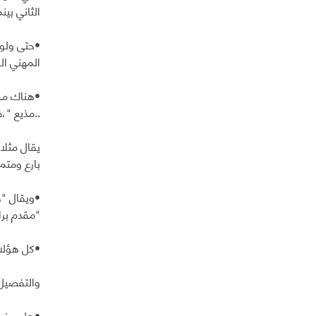
الثاني ب
•حتى ولو 
المهني ال
•هناك مقد
..مذيع "،
يقال مثلا
بارع ومتم
•ويقال "خ
"مقدم برا
•كل هؤلا
والتفصيل
•هل يعني 