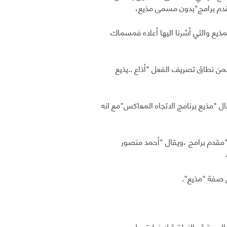
قدم برامج"بدون مسمى مذيع،
يع والتي أشرنا اليها أعلاه فمسماك
من نطاق تصريف الفعل "أذاع ..يذيع
ال "مذيع برنامج الاتجاه المعاكس"مع انه
 "مقدم برامج ،ويقال "أحمد منصور
 صفة "مذيع".
الصوتية والنطقية لاينطبق عليهم