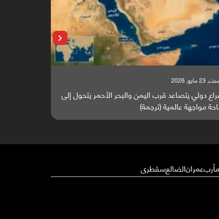
 23 مايو, 2026
السبت, 23 مايو, 2026
اع دولي يتصاعد قرب اليمن والبحر الأحمر يتحول إلى
تقرير أوروبي
حة مواجهة عالمية (ترجمة)
والطاقة العال
أرب
عمران
الضالع
سقطرى