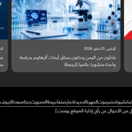
الإثنين, 25 مايو, 2026
السبت,
باحثون من اليمن يدخلون سباق أبحاث ألزهايمر بدراسة
صر
واعدة منشورة عالميا (ترجمة)
سا
ضاء
شبوة
حضرموت
المهرة
الحديدة
ذمار
صنعاء
ريمة
المحويت
حجة
صعدة
الجوف
م
ال من الأحوال عن رأي إدارة الموقع بوست ]