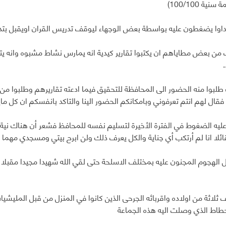
نية 100/100)
داوا يضغطون عليه بواسطة بعض الوجهاء ليوقف تدريس القران اويقبل بت
 من بعض مطاياهم ان يكتبوا تقارير كيدية انه يمارس نشاط مشبوه وانه يتل
طلبوا منه الحضور الى المحافظة للتحقيق فيما ادعته تقاريرهم وطلبوا من 
فقال لهم انتم تعرفوني وبامكانكم الحضور الينا والتاكد بانفسكم ان كل م
عليه الضغوط في الفترة الأخيرة لتسليم نفسه للمحافظ فشعر أن هناك نية م
ئلا انا لم أرتكب أي جناية والكل يعرف ذلك ولن ابرح بيتي ومسجدي مهما ك
الهجوم المجنون عليه بمختلف الاسلحة حتى لقي الله شهيدا مجيدا مقبلا 
ثلاثة من اولاده واقربائه الجرحى الذين كانوا في المنزل من قبل المليشي
طاط الذي وصلت اليه هذه الجماعة