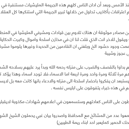
نذ الأمس وبعد أن ادان الناس كلهم هذه الجريمة المليشيات مستنفرة في 
م اعترافات بأكاذيب تحاول من خلالها تبرير الجريمة التي استنكرها كل الع
ن مصادر موثوقة ان هناك تلاوم بين قيادات ومشرفي المليشيا في المنط
ويقول للاخر انت الذي قلت لنا ان في مخازن اسلحة واموال وكبرت الحكاية
زعمت وجود حشود الخ وبلغني ان القادمين من الحديدة وغيرها يلوموا مشرف
لى عجوز وشيبة
 بداوا بالقصف والضرب على منزله رحمه الله وبدأ يرد عليهم بسلاحه ال
م مرة ثلاثة ومرة واحد ومرة اربعة اما الاسماء فلا توجد اسماء وهذا يؤكد ك
ستبعد ان يفكروا باحضار اسلحة الى منزله والادعاء بانها كانت معه بل لايست
م في هذه خبراء يتفوقون على ابليس نفسه .
ن على الناس كعادتهم وستسمعون في اعلامهم شهادات مكذوبة لايقبلها 
معوا عدد من المشائخ مع المحافظ واصدروا بيان غبي يحملون الشيخ الشهيد
 الحمير كمايعبر احد ابناء ريمة الطيبين)