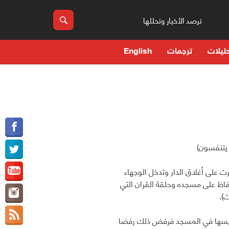
نرصد الأخبار ونحللها
ليلات
ترجمات
English
يتنفسون)
ر القران الذي أسسه ويديره الشهيد في اواخر مارس 2022م واصرت على أغلاق الدار وتدخل الوجهاء
اظ على مسجده وحلقة القران التي
).
تدريسها في المسجد فرفض ذلك رفضا