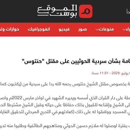
اء
منوعات
صور
فيديو
انفوجرافيك
حوارات وتح
مة بشأن سردية الحوثيين على مقتل "حنتوس"
 بخصوص مقتل الشيخ حنتوس رحمه الله ردا على سردية من (يكذبون كما 
_ نزلت حملة على دا
 الشيخ وإقناعه للقبول بذلك حفاظا على حياته وقبل الشيخ مشترطا الحف
 المسجد ووافقوا له على ذلك (كعادتهم في التدرج المرحلي لتحقيق الغايات
 بفترة اوصلوا له ملازم حسين الحوثي ومناهجهم الطائفية وطلبوا منه 