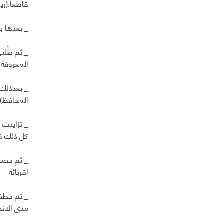
قاطعا.(ريمة س
_ بعدها ب
_ ثم طُلب
المعروفة..
_ بعدذلك 
المحافظ) 
_ تزايدت 
كل ذلك قا
_ ثم حصل 
اقربائه
_ تم خطف 
مدى الانح