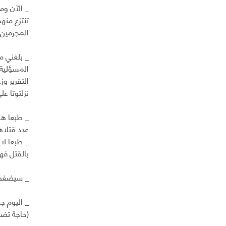
_ الآن وم
تنتزع منه
المجرمين.
_ بلغني م
المسؤلية 
التقرير و
نزلتوتا ع
_ طبعا هم
عدد قتلاه
_ طبعا لاي
بالقتل فه
_ سيضغطو
_ اليوم ج
(حاجة تضحك