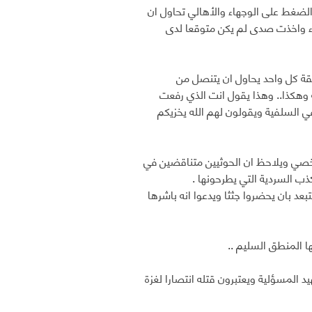
الضغط على الوجهاء والأهالي تحاول ان
قلاء واخذت صدى لم يكن متوقعا لدى
قة كل واحد يحاول ان يتنصل من
 وهكذا.. وهذا يقول انت الذي رفعت
ي السلفية ويقولون لهم الله يخزيكم
شخصي ويلاحظ ان الحوثيين متناقضين في
ذب السردية التي يطرحونها .
بعد بان يحضروا جثثا ويدعوا انه باشرها
المنطق السليم ..
 المسؤلية ويعتبرون قتله انتصارا لغزة