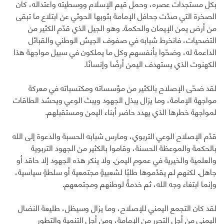
بكل مستجدات عصره، وحمل قيم الإسلام ووسطيته واعتداله، كان
الصخرة التي صدّت جحافل الإمامة بثوبها الحوثي عن ابتلاع ما تبقى
من أرض يمن الإيمان والحكمة. وهو الجيل الذي قدّم الكثير من
التضحيات، فانخرط شبابه في صفوف الجيش الوطني والقبائل
الداعمة له، وضحّوا بأنفسهم وكل ما يملكون في سبيل مواجهة هذا
الكهنوت الذي يستهدف اليمن أرضًا وإنسانًا.
لقد ضحّى الإصلاح بالكثير من مؤسساته ومكتسباته في معركة
مواجهة الإمامة، وما يزال يبذل الجهود ويبث الوعي ويحشد الطاقات
لمواجهة خطرها الذي يهدد حاضر أبناء اليمن ومستقبلهم.
قدّم الإصلاح الوعي التربوي، ومارس شبابه الحسبة والدعوة إلى الله
بالحكمة والموعظة الحسنة، وقاموا بالكثير من الجهود التربوية
والعلمية والخيرية في عموم اليمن. ولا ينكر هذه الجهود إلا حاقد أو
جاهل. لكنهم لم يقدّموها طلبًا لشعبيةٍ مجتمعية أو سلطةٍ سياسية،
وإنما ابتغاء وجه الله، ثم خدمةً لوطنهم ومجتمعهم.
لقد كان التجمع اليمني للإصلاح، وما يزال وسيظل، طليعة النضال
اليمني من أجل التحرر من الإمامة، ومن أجل التنمية والتطور