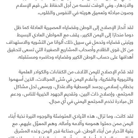
والازدهار، وفي الوقت نفسه من أجل الحفاظ على قيم الإسلام
وصون مبادئه وتعميق هويته في النفوس والقلوب.
لقد أنحاز الإصلاح إلى الوطن وقضاياه المصيرية العادلة كما ظل
دوما منحازا إلى اليمن الكبير، يقف مع المواطن العادي البسيط
ويتبنى قضاياه وتحمل في سبيل ذلك ألوانا من التشويه والاستهداف
من كل قوى الظلام وأصحاب المشاريع الصغيرة التي تسعى لتحقيق
أهدافها على حساب الوطن الكبير وقضاياه وحاضره ومستقبله.
لقد قدّم الإصلاح لليمن الآلاف من الكفاءات والكوادر العلمية
والتربوية والفكرية، وأعلام اليمن في شتى المجالات، الذين أسهموا
بخطابٍ إسلامي يجسد الوسطية والاعتدال، ويسعى لحل مشاكل
المجتمع، وإصلاح ذات البين، وتقديم الجهود الخيرية للناس، ودعم
كل مبادرة تخدم المجتمع اليمني في أي مجال.
لقد كانت، وما تزال، هذه الأيادي المتوضئة والوجوه النيرة نخبة أبناء
اليمن ممن حملوا همومه وآلامه وآماله. وهم المعوَّل عليهم، مع
بقية الأحرار من أبناء الوطن، في صناعة فجر اليمن وغده المشرق
الخالي من الإمامة وأعداء اليمن وأدواتهم في الداخل. فهم، بإذن الله،