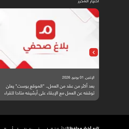
اختيار المحرر
الإثنين, 01 يونيو, 2026
بعد أكثر من عقد من العمل.. "الموقع بوست" يعلن
توقفه عن العمل مع الإبقاء على أرشيفه متاحا للقراء
أمانة العاصمة
عدن
تعز
لحج
إب
أبين
البي
تابع أخبار محافظتك: