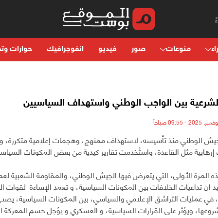
اء
منوعات
صور
فيديو
انفوجرافيك
حوارات وتح
شرعية بين الواجب الوطني واستهداف السياسيين
ش الوطني منذ تأسيسه، لاستهداف ممنهج، وهجمات إعلامية متكررة، وصل
إرهابية مثل القاعدة، واستُخدمت تقارير كيدية من بعض المكونات السياسي
ه المرة الأولى، التي يتعرض فيها الجيش الوطني، والمقاومة الشعبية لع
بيد ان تداعيات الخلافات بين المكونات السياسية، و تعمد الإساءة لقوات
 في عمليات التراشق الإعلامي والسياسي، بين المكونات السياسية، يصب
وعها، ويؤثر على القرارات السياسية، و العسكري و يؤجل حسم المعركة ا