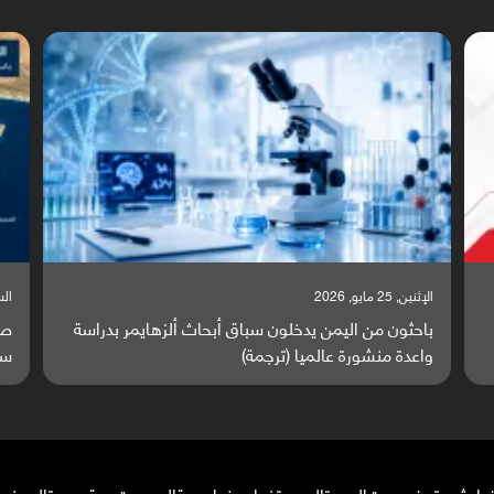
الإثنين, 25 مايو, 2026
السبت,
باحثون من اليمن يدخلون سباق أبحاث ألزهايمر بدراسة
صر
واعدة منشورة عالميا (ترجمة)
سا
ضاء
شبوة
حضرموت
المهرة
الحديدة
ذمار
صنعاء
ريمة
المحويت
حجة
صعدة
الجوف
م