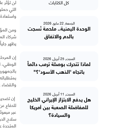
لن تؤثر ع
كل الكتابات
التي حملو
واستعادة 
الجمعة, 22 مايو, 2026
ومن المؤس
الوحدة اليمنية.. ملحمة نُسجت
شركاء الم
بالدم والاتفاق
يظهر جليا
إن المرحل
السبت, 25 أبريل, 2026
الوطني، ت
لماذا تتحرك بوصلة ترمب دائماً
بالجمهوري
باتجاه 'الذهب الأسود'؟"
بمتطلباته
والقضاء عل
السبت, 11 أبريل, 2026
إن تضحيات
هل يدفع الابتزاز الإيراني الخليج
للدفاع عن
للمفاضلة الصعبة بين أمريكا
عبر مبعوث
والسيادة؟
سلاح الدو
المتحدة عب