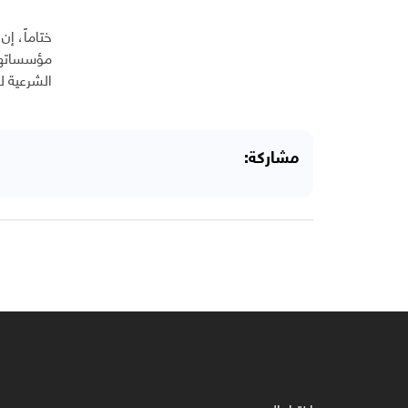
ختاماً، إ
مؤسساتها 
الشرعية ل
مشاركة: