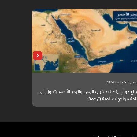
 23 مايو, 2026
السبت, 23 مايو, 2026
اع دولي يتصاعد قرب اليمن والبحر الأحمر يتحول إلى
تقرير أوروبي
حة مواجهة عالمية (ترجمة)
والطاقة العال
أرب
عمران
الضالع
سقطرى