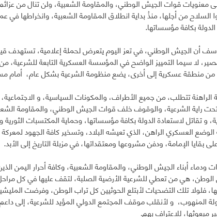
لى معنويات قوات الجيش الوطني، والمقاومة الشعبية، ولن تنال من عزائم ال
ا السلاح من أجلها، منذُ بداية انطلاق المقاومة الشعبية، وانخراطها في عم
الدولة بكافة مؤسساتها.
ف أن الجيش الوطني، في تعز اليوم يتعرض لحملة إعلامية، تستهدف قياد
صير، لا سيما التمييز الواضح في المؤسسة العسكرية التابعة للشرعية، م
ً من منطقة عسكرية إلى أخرى، يضع منظومة الشرعية بشكل عام، أمام مس
ة الراهنة تتطلب، من جميع الأطراف، والمكونات السياسية، و الاجتماعي
حت راية الشرعية، والوقوف خلف قوات الجيش الوطني، والمقاومة الشعبي
ة، و تقاتل لاستعادة الدولة بكافة مؤسساتها، وحماية المكتسبات الثورية وم
 الوضع العسكري الراهن، الذي تعيشه البلاد، وتسخير كافة الجهود لمعركة ا
ى بقايا الإمامة، ودفن مشروعها ومعتقداتها، في مزبلة التاريخ إلى الأبد.
 ودماء أبناء الجيش الوطني، والمقاومة الشعبية، وكافة أحرار اليمن الذ
 الوطن، هي من تعطي للشرعية الأرضية الصلبة، لتقف عليها في كل مراحل 
ها، فلولا تلك التضحيات لأبتلع الحوثيين كل تراب الوطن، وفرضت المليش
لة المنهوب، و لأنقلب موقف المجتمع الدولي المؤيد للشرعية، إلى داعم 
ر مبعوثها، للاعتراف بهم.