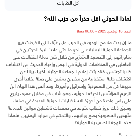
كل الكتابات
لماذا الحوثي أقل حذراً من حزب الله؟
الأحد, 16 نوفمبر, 2025 - 06:06 مساءً
ما إن بدت ملامح الهدوء في الحرب على غزّة، التي انخرطت فيها
الجماعة الحوثية اليمنية على نحوٍ ما حتى عادت نبرة الحوثيين في
مناوراتهم إلى التصعيد المتدرّج من خلال شن حملة اعتقالات على
العاملين في المنظمات الدولية في اليمن وإحياء الحديث عن اكتشاف
خلايا تجسّس. فقد بثت إعلام الجماعة الحوثية، أخيراً، بياناً عن
اكتشاف خلية استخبارية من مخبرين يمنيين على صلة بخلايا أخرى
تديرها كلٌّ من السعودية وإسرائيل وأميركا. وقد ألقى هذا البيان ابنُ
الزعيم المؤسِّس للحركة الحوثية، وهو شاب في مقتبل عمره، يتربع
على رأس واحدة من أجهزة الاستخبارات الحوثية العديدة في صنعاء.
وسبق ذلك بروز خطاب متوعد في صفحات ناشطين موالين للجماعة
متّهمين السعودية بمنع رواتبهم، والتحكم في موارد اليمنيين. فلماذا
هذه اللهجة التصعيدية الحوثية؟