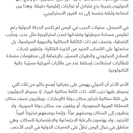
الحوثيون بتجربة ردع متبادل أو توازنات إقليمية دقيقة. وهذا يبرر
اندفاعه وثقته بنفسه إلى حد الغرور الاستراتيجي.
في المجمل، سنوات الحرب في اليمن لم تكسر الحركة الحوثية رغم
تقليص مساحة سيطرتها وفقدانها لمدن استراتيجية مثل عدن، ومأرب
النفطية، ونصف تعز ذات الكثافة السكانية والحيوية السياسية، بل
ساعدتها على اكتساب المزيد من الخبرة القتالية، وتطوير قدرات
السلاح الصاروخي والطيران المسيّر، بالإضافة إلى منظومات مضادة
للطائرات استطاعت إسقاط عدد من طائرات أميركية مسيّرة عالية
التكنولوجيا.
الأمر الآخر أن الحوثي يهيمن على جغرافيا أوسع بكثير من تلك التي
يسيطر عليها حزب الله، ذات كثافة سكانية كبيرة، إذ يسيطر الحوثيون
على كتلة سكانية تتجاوز سكان دولة كالإمارات، ويقاربون نصف سكان
المملكة العربية السعودية، أو يبلغون عدد سكان دولة كسورية، ولا
ينظرون إلى السكان يوصفهم عبئاً، وإنما بوصفهم مخزوناً كبيراً
للتجنيد، ولا يهتمون بالرعاية الاجتماعية والاقتصادية للسكان. وهي
مناطق في جبال اليمن تطلّ على الممرات الدولية في البحر الأحمر،