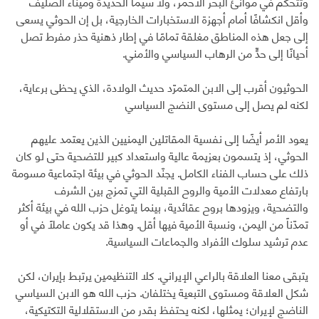
وتتحكم في موانئ البحر الأحمر، ولا سيما الحديدة وميناء الصليف
وأقل انكشافًا أمام أجهزة الاستخبارات الخارجية، بل إن الحوثي يسعى
إلى جعل هذه المناطق مغلقة تمامًا في إطار ذهنية حذر مفرط تصل
أحيانًا إلى حدٍّ من الرهاب السياسي والأمني.
الحوثيون أقرب إلى الابن المتمرّد حديث الولادة، الذي يحظى برعاية،
لكنه لم يصل إلى مستوى النضج السياسي
يعود الأمر أيضًا إلى نفسية المقاتلين اليمنيين الذين يعتمد عليهم
الحوثي، إذ يتسمون بعزيمة عالية واستعداد كبير للتضحية حتى لو كان
ذلك على حساب الفناء الكامل. يجنّد الحوثي في بيئة اجتماعية مسومة
بارتفاع معدلات الأمية والروح القبلية التي تمزج بين الشرف
والتضحية، ويزودها بروح عقائدية، بينما يتوغل حزب الله في بيئة أكثر
تمدّناً من اليمن، ونسبة الأمية فيها أقل. وهذا قد يكون عاملًا في أو
عدم ترشيد سلوك الأفراد والجماعات السياسية.
يتبقى معنا العلاقة بالراعي الإيراني. كلا التنظيمين يرتبط بإيران، لكن
شكل العلاقة ومستوى التبعية يختلفان. حزب الله هو الابن السياسي
الناضج لإيران؛ يمثلها، لكنه يحتفظ بقدر من الاستقلالية التكتيكية،