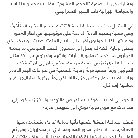
ويشارك في بناء صورة "المحور المقاوم" بعقلانية محسوبة تتناسب
والسياسة الإيرانية ذات الصبر الاستراتيجي.
في المقابل، دخلت الجماعة الحوثية تكتيكياً محور المقاومة متأخرةً،
وهي معنية بتقديم الأدلة الدامغة على موثوقيتها في إطار المحور
وفاعليتها. لذا، الحوثيون أقرب إلى الابن المتمرّد حديث الولادة، الذي
يحظى برعاية، لكنه لم يصل إلى مستوى النضج السياسي. ما يقدمه
الحوثيون من خدمات متهوّرة لإثبات ولائهم وقدرتهم على أخذ مكان
حزب الله الذي تعرّض لضربة موجعة، يدفع إيران إلى أن تستخدم
الحوثيين ورقةَ ضغطٍ مرنةً وقابلة للتضحية في صراعات البحر الأحمر
وباب المندب، على عكس حزب الله الذي يمثل ركيزة استراتيجية في
مواجهة إسرائيل.
اللجوء إلى تصدير القوة بالاستعراض والتهديد والابتزاز سيقود إلى
صدامات مع قوى دولية تؤدي إلى تقويض قدرته
تعرف الجماعة الحوثية نفسها بأنها جماعة ثورية، وتستمد روحها
العقائدية من الالتحام بمحور المقاومة الذي تتزعمه إيران، ومن ثم
تنهل أيضًا من سياسته الثقافية الثورية. وبهذا يأتي العنف واكتشاف