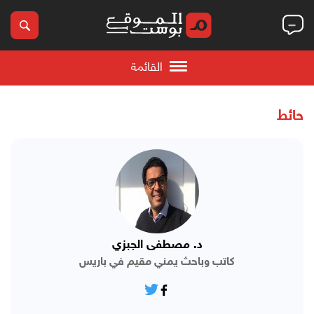
القائمة
حائط
د. مصطفى الجبزي
كاتب وباحث يمني مقيم في باريس