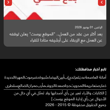
الإثنين, 25 مايو, 2026
ع بوست" يعلن توقفه
باحثون من اليمن يدخلون سباق أبحاث ألز
 للقراء
واعدة منشورة عالميا (ترجمة)
تابع أخبار محافظتك:
أمانة العاصمة
عدن
تعز
لحج
إب
أبين
البيضاء
شبوة
حضرموت
المهرة
الحديدة
ذمار
صنعاء
ريمة
المحويت
حجة
صعدة
الجوف
مأرب
عمران
الضالع
سقطرى
[ الكتابات والآراء تعبر عن رأي أصحابها ولا تمثل في أي حال من
الأحوال عن رأي إدارة الموقع بوست ]
جميع الحقوق محفوظة © 2015 - 2026