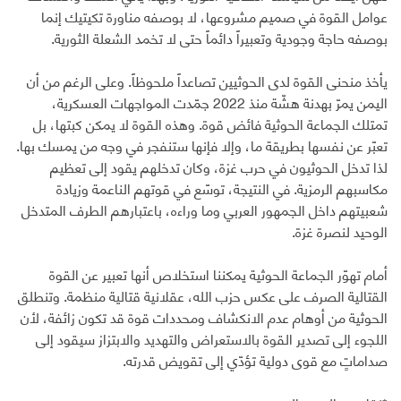
عوامل القوة في صميم مشروعها، لا بوصفه مناورة تكيتيك إنما
بوصفه حاجة وجودية وتعبيراً دائماً حتى لا تخمد الشعلة الثورية.
يأخذ منحنى القوة لدى الحوثيين تصاعداً ملحوظاً. وعلى الرغم من أن
اليمن يمرّ بهدنة هشّة منذ 2022 جمّدت المواجهات العسكرية،
تمتلك الجماعة الحوثية فائض قوة. وهذه القوة لا يمكن كبتها، بل
تعبّر عن نفسها بطريقة ما، وإلا فإنها ستنفجر في وجه من يمسك بها.
لذا تدخل الحوثيون في حرب غزة، وكان تدخلهم يقود إلى تعظيم
مكاسبهم الرمزية. في النتيجة، توسّع في قوتهم الناعمة وزيادة
شعبيتهم داخل الجمهور العربي وما وراءه، باعتبارهم الطرف المتدخل
الوحيد لنصرة غزة.
أمام تهوّر الجماعة الحوثية يمكننا استخلاص أنها تعبير عن القوة
القتالية الصرف على عكس حزب الله، عقلانية قتالية منظمة. وتنطلق
الحوثية من أوهام عدم الانكشاف ومحددات قوة قد تكون زائفة، لأن
اللجوء إلى تصدير القوة بالاستعراض والتهديد والابتزاز سيقود إلى
صداماتٍ مع قوى دولية تؤدّي إلى تقويض قدرته.