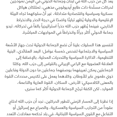
يُعدّ كلٌّ من حزب الله في لبنان وجماعة الحوثي في اليمن نموذجين
لحركات مسلّحة ذات طابع أيديولوجي مذهبي، تمتلكان هياكل
عسكرية وسياسية واقتصادية متداخلة، غير أنّ سلوكهما تجاه البيئة
الإقليمية والدولية يُظهر تباينًا واضحًا في درجة الحذر والانخراط
الخارجي. فبينما يُظهر حزب الله حذراً استراتيجياً بالغاً في تحركاته، تبدو
جماعة الحوثي أكثر جرأةً وانخراطاً في المواجهات المباشرة.
لتفسير هذا السلوك علينا أن نضع الجماعة الحوثية تحت جهاز الأشعة
السياسية والاجتماعية لفحص خمسة عوامل؛ البعد العقائدي، البنية
التنظيمية، الذاكرة السياسية والتحديات المحلية، بالإضافة إلى
العلاقة العضوية مع الراعي الإيراني بالقياس إلى حزب الله. وكلتا
الجماعتين يمكن تعريفهما بوصفهما جماعتين ما دون الدولة وفاعلين
ذوي طموح عابر للأوطان. وكلاهما يعمل على تكديس محددات القوة
بالمعنى الكلاسيكي: الأرض، السكان، القوة العارية والناعمة،
الموارد، لكن الكفة ترجّح الجماعة الحوثية أكثر كما سنرى.
إذا نظرنا إلى المسار الزمني لتطور الحركتين، نجد أن حزب الله احتاج
عقوداً من التجارب السياسية والعسكرية، والصراع مع إسرائيل أو
التفاعل مع القوى السياسية اللبنانية، في بلد تحكمه معادلات التعدد