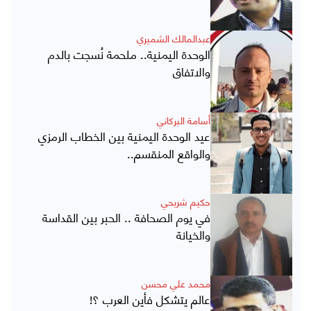
عبدالمالك الشميري
الوحدة اليمنية.. ملحمة نُسجت بالدم
والاتفاق
أسامة البركاني
عيد الوحدة اليمنية بين الخطاب الرمزي
والواقع المنقسم..
حكيم شريحي
في يوم الصحافة .. الحبر بين القداسة
والخيانة
محمد علي محسن
عالم يتشكل فأين العرب ؟!