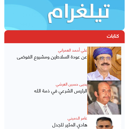
كتابات
علي أحمد العمراني
عن عودة السلاطين ومشروع الفوضى
يحيى حسين العرشي
الرئيس الشرعي في ذمة الله
عامر الدميني
هادي المثير للجدل