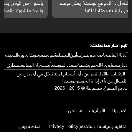
باحثون من اليمن يدخلون سباق أبحاث ألزهايمر بدراسة
واعدة منشورة عالميا (ترجمة)
تابع أخبار محافظتك:
أمانة العاصمة
عدن
تعز
لحج
إب
أبين
البيضاء
شبوة
حضرموت
المهرة
الحديدة
ذمار
صنعاء
ريمة
المحويت
حجة
صعدة
الجوف
مأرب
عمران
الضالع
سقطرى
[ الكتابات والآراء تعبر عن رأي أصحابها ولا تمثل في أي حال من
الأحوال عن رأي إدارة الموقع بوست ]
جميع الحقوق محفوظة © 2015 - 2026
إتصل بنا
الأرشيف
من نحن
إتفاقية وسياسة الإستخدام Privacy Policy
المنصة برس