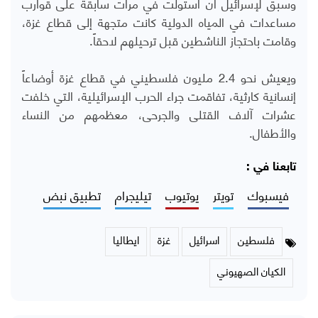
وسبق لإسرائيل أن استولت في مرات سابقة على قوارب
مساعدات في المياه الدولية كانت متجهة إلى قطاع غزة،
وقامت باحتجاز الناشطين قبل ترحيلهم لاحقاً.
ويعيش نحو 2.4 مليون فلسطيني في قطاع غزة أوضاعاً
إنسانية كارثية، تفاقمت جراء الحرب الإسرائيلية، التي خلفت
عشرات آلاف القتلى والجرحى، معظمهم من النساء
والأطفال.
تابعنا في :
فيسبوك
تويتر
يوتيوب
تيليجرام
تطبيق نبض
فلسطين
اسرائيل
غزة
ايطاليا
الكيان الصهيوني