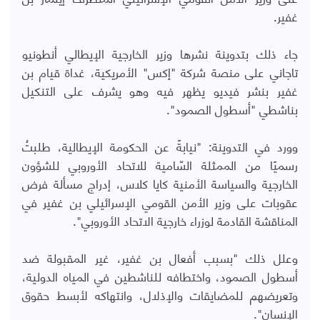
غفير.
جاء ذلك بتدوينة نشرها وزير الخارجية الإيطالي أنطونيو
تاجاني على منصة شركة "إكس" الأمريكية، غداة قيام بن
غفير بنشر فيديو يظهر فيه وهو يشرف على التنكيل
بناشطي "أسطول الصمود".
وورد في التدوينة: "نيابةً عن الحكومة الإيطالية، طلبتُ
رسميًا من الممثلة السّامية للاتحاد الأوروبي للشؤون
الخارجية والسياسة الأمنية كايا كلاس، إدراج مسألة فرض
عقوبات على وزير الأمن القومي الإسرائيلي بن غفير في
المناقشة القادمة لوزراء خارجية الاتحاد الأوروبي".
وعلل ذلك "بسبب أفعال بن غفير، غير المقبولة ضد
أسطول الصمود، واختطافه للناشطين في المياه الدولية،
وتعريضهم للمضايقات والإذلال، وانتهاكه لأبسط حقوق
الإنسان".