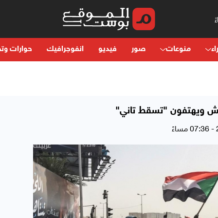
اء
منوعات
صور
فيديو
انفوجرافيك
حوارات وتح
يش ويهتفون "تسقط تاني"