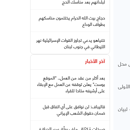
لبلدانهم بعد مناسك الحج
حجاج بيت الله الحرام يختتمون مناسكهم
بطواف الوداع
نتنياهو يدعي تجاوز القوات الإسرائيلية نهر
الليطاني في جنوب لبنان
ل محل
آخر الأخبار
بعد أكثر من عقد من العمل.. "الموقع
بوست" يعلن توقفه عن العمل مع الإبقاء
لأولى
على أرشيفه متاحا للقراء
قاليباف: لن نوافق على أي اتفاق قبل
لبيان
ضمان حقوق الشعب الإيراني
صرخات مُكبّلة.. ملف يوثّق سير الحياة في