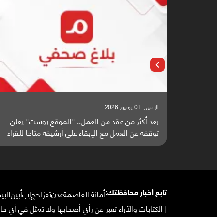
الإثنين, 25 مايو, 2026
ت" يعلن
باحثون من اليمن يدخلون سباق أبحاث ألزهايمر بدراس
حا للقراء
واعدة منشورة عالميا (ترجمة)
أمانة العاصمة
عدن
تعز
لحج
إب
أبين
البي
تابع أخبار محافظتك:
[ الكتابات والآراء تعبر عن رأي أصحابها ولا تمثل في أي ح