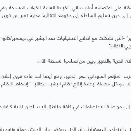
ظة على اعتصامه أمام مباني القيادة العامة للقوات المسلحة وفي
 إلى حين تسليم السلطة إلى حكومة انتقالية مدنية تعبر عن قوى ال
غيير" -التي تشكلت مع اندلاع الاحتجاجات ضد البشير في ديسمبر/كانون 
ي النظام".
ان الحرية والتغيير وبين من تسلموا السلطة الآن.
المؤتمر السوداني عمر الدقير، وهو أيضا أحد قادة قوى إعلان ا
ا، ويمثل محاولة لإعادة إنتاج نظام البشير، مطالبا "بإسقاط النظام 
و إلى مواصلة الاعتصامات في كافة مناطق البلاد لحين تلبية كافة 
زب الاتحادي الديمقراطي إن الحزب يرفض بيان الجيش جملة وتفصيلا.