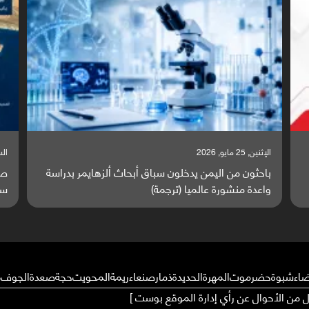
السبت, 23 مايو, 2026
ا
ة
صراع دولي يتصاعد قرب اليمن والبحر الأحمر يتحول إلى
ت
ساحة مواجهة عالمية (ترجمة)
و
ضاء
شبوة
حضرموت
المهرة
الحديدة
ذمار
صنعاء
ريمة
المحويت
حجة
صعدة
الجوف
م
ال من الأحوال عن رأي إدارة الموقع بوست ]