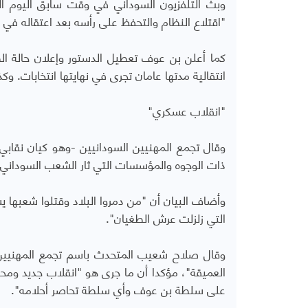
وبث التلفزيون السوداني في وقت سابق اليوم ال
"اقتلاع النظام والتحفظ على رأسه بعد اعتقاله في 
كما أعلن بن عوف تعطيل الدستور وإعلان حالة ال
انتقالية مدتها عامان تجرى في نهايتها انتخابات. وك
"انقلاب عسكري"
وقال تجمع المهنيين السودانيين -وهو كيان نقابي
ذات الوجوه والمؤسسات التي ثار الشعب السوداني ع
وأضاف البيان أن "من دمروا البلاد وقتلوا شعبها
التي زلزلت عرش الطغيان".
وقال صلاح شعيب المتحدث باسم تجمع المهنيين للج
العميقة"، مؤكدا أن ما جرى هو "انقلاب جديد وم
على سلطة بن عوف وأي سلطة تحاصر أحلامه".