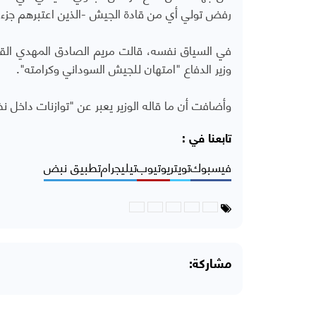
رفض تولي أي من قادة الجيش -الذين اعتبرهم جزءا م
في السياق نفسه، قالت مريم الصادق المهدي القياد
وزير الدفاع "امتهان للجيش السوداني وكرامته".
وأضافت أن ما قاله الوزير يعبر عن "توازنات داخل 
تابعنا في :
فيسبوك
تويتر
يوتيوب
تيليجرام
تطبيق نبض
مشاركة: