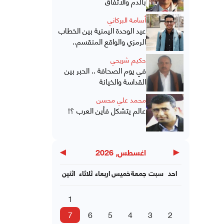
بالدم والاتفاق
أسامة البركاني
عيد الوحدة اليمنية بين الخطاب
الرمزي والواقع المنقسم..
حكيم شريحي
في يوم الصحافة .. الحبر بين
القداسة والخيانة
محمد علي محسن
عالم يتشكل فأين العرب ؟!
▶
◀
اغسطس, 2026
احد
سبت
جمعة
خميس
اربعاء
ثلاثاء
اثنين
1
7
6
5
4
3
2