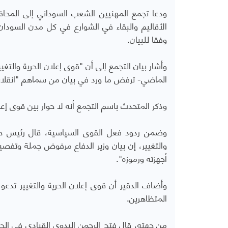
ودعا تجمع المهنيين الشعب السوداني إلى المحاف
الأقاليم والبقاء في الشوارع في كل مدن السودان
وفقا للبيان.
وأشار بيان التجمع إلى أن "قوى إعلان الحرية والت
الماضي- ترفض ما ورد في بيان من سماهم "انقلابي
وذكر المتحدث باسم التجمع أنه لا حوار بين قوى إعل
وضمن ردود فعل القوى السياسية، قال رئيس حزب 
والتغيير، إن بيان وزير الدفاع مرفوض جملة وتفصيل
أجهزته ورموزه".
وأضاف الدقير أن قوى إعلان الحرية والتغيير تدع
المتظاهرين.
من جهته، قال فتح الرحمن البدوي القيادي في الح