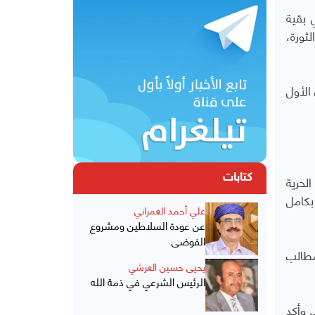
 بقية
ثورة،
الأول
لحرية
كتابات
بكامل
علي أحمد العمراني
عن عودة السلاطين ومشروع
الفوضى
مطالب
يحيى حسين العرشي
الرئيس الشرعي في ذمة الله
 وأكد