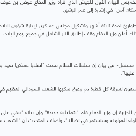
خميس البيان الأول للجيش الذي قرأه وزير الدفاع عوض بن عوف 
مكان آمن" في إشارة إلى عمر البشير.
طوارئ لمدة ثلاثة أشهر وتشكيل مجلس عسكري لإدارة شؤون البلاد 
ذلك أعلن وزير الدفاع وقف إطلاق النار الشامل في جميع ربوع البلاد.
 مستقل- في بيان إن سلطات النظام نفذت "انقلابا عسكريا تعيد به 
ليها".
 يسعون لسرقة كل قطرة دم وعرق سكبها الشعب السوداني العظيم في 
زيرة إن وزير الدفاع قام "بتمثيلية جديدة" وإن بيانه "يبقي على ا
حاولة للمراوغة وسنستمر في نضالنا". وأضاف المتحدث أن "الشعب س