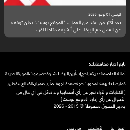
الإثنين, 25 مايو, 2026
باحثون من اليمن يدخلون سباق أبحاث ألزهايمر بدراسة
واعدة منشورة عالميا (ترجمة)
تابع أخبار محافظتك:
أمانة العاصمة
عدن
تعز
لحج
إب
أبين
البيضاء
شبوة
حضرموت
المهرة
الحديدة
ذمار
صنعاء
ريمة
المحويت
حجة
صعدة
الجوف
مأرب
عمران
الضالع
سقطرى
[ الكتابات والآراء تعبر عن رأي أصحابها ولا تمثل في أي حال من
الأحوال عن رأي إدارة الموقع بوست ]
جميع الحقوق محفوظة © 2015 - 2026
إتصل بنا
الأرشيف
من نحن