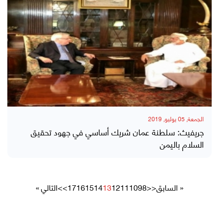
الجمعة, 05 يوليو, 2019
جريفيث: سلطنة عمان شريك أساسي في جهود تحقيق
السلام باليمن
« السابق
<<
8
9
10
11
12
13
14
15
16
17
>>
التالي »