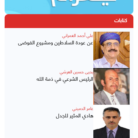
كتابات
علي أحمد العمراني
عن عودة السلاطين ومشروع الفوضى
يحيى حسين العرشي
الرئيس الشرعي في ذمة الله
عامر الدميني
هادي المثير للجدل