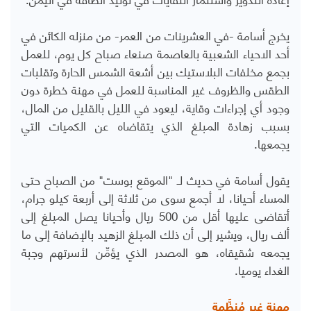
يخرج أسامة -في العشرينات من العمر- من منزله الكائن في
أحد الاحياء الشعبية بالعاصمة صنعاء صباح كل يوم، للعمل
بجمع مخلفات البلاستيك بين أشعة الشمس الحارة وتقلبات
الطقس والظروف غير المناسبة للعمل في مهنة خطرة دون
وجود أي إجراءات وقاية، ليعود في الليل بالقليل من المال،
بسبب زهادة المبلغ الذي يتقاضاه عن الكميات التي
يجمعها.
يقول أسامة في حديث لـ "الموقع بوست" من الصباح حتى
المساء أحيانا، لا أجمع سوى من ثلاثة إلى أربعة كيلو جرام،
أتقاضى عليها أقل من 500 ريال وأحيانا يصل المبلغ إلى
ألف ريال، ويشير إلى أن ذلك المبلغ الزهيد بالإضافة إلى ما
يجمعه شقيقاه، هو المصدر الذي يؤمِّن لأسرتهم وجبة
الغداء يوميا.
مهنة غير مُنظَّمة