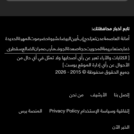
تابع أخبار محافظتك:
أمانة العاصمة
عدن
تعز
لحج
إب
أبين
البيضاء
شبوة
حضرموت
المهرة
الحديدة
ذمار
صنعاء
ريمة
المحويت
حجة
صعدة
الجوف
مأرب
عمران
الضالع
سقطرى
[ الكتابات والآراء تعبر عن رأي أصحابها ولا تمثل في أي حال من
الأحوال عن رأي إدارة الموقع بوست ]
جميع الحقوق محفوظة © 2015 - 2026
إتصل بنا
الأرشيف
من نحن
إتفاقية وسياسة الإستخدام Privacy Policy
المنصة برس
الخبر الآن