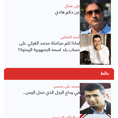
علي عشال
عن حكم هادي
أحمد الشلفي
لماذا تتم مجاملة محمد الغيثي على
حساب بلد اسمه الجمهورية اليمنية؟
حائط
محمد علي محسن
في وداع الرجل الذي حمل اليمن..
عبدالمالك الشميري