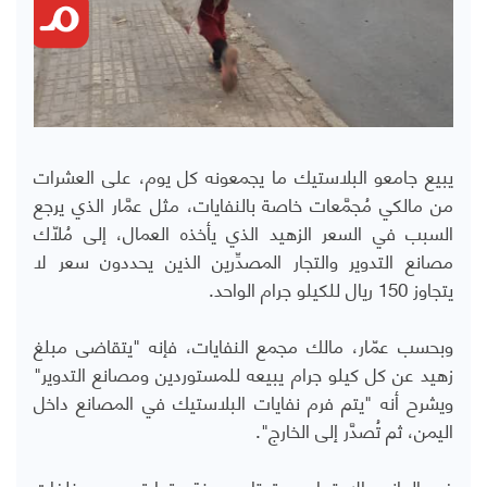
يبيع جامعو البلاستيك ما يجمعونه كل يوم، على العشرات
من مالكي مُجمَّعات خاصة بالنفايات، مثل عمَّار الذي يرجع
السبب في السعر الزهيد الذي يأخذه العمال، إلى مُلّاك
مصانع التدوير والتجار المصدِّرين الذين يحددون سعر لا
يتجاوز 150 ريال للكيلو جرام الواحد.
وبحسب عمّار، مالك مجمع النفايات، فإنه "يتقاضى مبلغ
زهيد عن كل كيلو جرام يبيعه للمستوردين ومصانع التدوير"
ويشرح أنه "يتم فرم نفايات البلاستيك في المصانع داخل
اليمن، ثم تُصدَّر إلى الخارج".
في الجانب الاجتماعي، تحتاج مهنة وتجارة جمع مخلفات