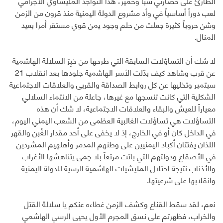
الطارئ على حضارتي سبأ وحمير، هذا التواجد المليشاوي الاجرامي
لعب دوراً أساسياً في وأد مشروع الدولة اليمنية منذ قرون من الزمن
وشن حروباً كثيرة جعلت من حلم وجود يمن قوي مستقر أمرا بعيد
المنال.
لا شك أن التساؤلات السابقة التي طرحها من خَبِرَ السلالة الهاشمية
عن قرب وشاهد كيف بدّلت الأسر الهاشمية جلودها بعد انقلاب 21
سبتمبر وتخليها عن كل روابط الصداقة والقربى والعلاقات الاجتماعية
الشكلية التي كانت تنسجها مع غيرها، جاعلة من الانتماء السلالي
معياراً للعيش والبقاء والعلاقات الاجتماعية، لا شك أن هذه
التساؤلات هي تساؤلات الغالبية العظمى من الشعب اليمني اليوم،
في الداخل كان أو في الخارج، إذ لا يخفى على أحد مقدار الغُبن والقهر
اللذان يفتتان أكباد اليمنيين على وطنهم المدمر وأهلهيم المشردين
في الأصقاع ودولتهم التي باتت مرتعاً بلا حِمى يتناهشها الأغراب
والأذناب نتيجة احتلال المليشيات الهاشمية الرسية للدولة اليمنية
وانقلابها على شرعيتها.
نعم، لقد سقط القناع وكشف الزمن غطاءه عنكم يا سلالة القتل
والخراب، فظهرتم على نسق المجرم الأول يحيى الرسي الهاشمي