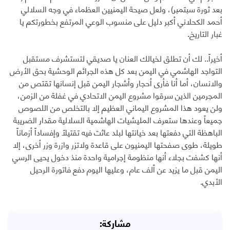
بعد ثورة سبتمبر)، ولعل صيحة اليمنيين العظماء في وجه السلالي
أحمد الكحلاني أكبر دليل على منسوب الوعي المرتفع بخطورتكم يا
غبار التاريخ.
أخيراً.. لك أن تطلق لخيالك العنان يا صديقي لتستشرف مستقبل
التواجد الهاشمي في اليمن بعد كل هذه الجرائم الوحشية بحق الأرض
والانسان، أما أنا فأرى أحجار وأشجار اليمن قبل إنسانها تقتص من
المجرمين الذين سرقوا مشروع اليمن الاتحادي في غفلة من الزمن،
ولن يعود هذا المشروع اليماني العظيم إلا بالتخلص من اللصوص
جميعاً وعندها ستعرف المليشيات الهاشمية السلالية مقدار الضريبة
الباهظة التي دفعتها بعد خيانتها لبلد عاثت فيه تقتيلاً وإفساداً أزماناً
طويلة، طوى صفحتها اليمنيون على قاعدة ولاتزر وازرة وزر أخرى، إلا
أنها كشفت بجلاء أنها منظومة إجرامية واحدة منذ دخول يحيى الرسي
اليمن قبل ما يزيد عن ألف عام، وعليها اليوم دفع فاتورة الرحيل
الأبدي.
مشاركة: