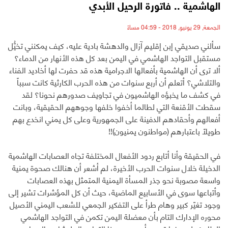
الهاشمية .. فاتورة الرحيل الأبدي
الجمعة, 29 يونيو, 2018 - 04:59 مساءً
سألني صديقي إبن إقليم آزال والدهشة بادية عليه، كيف يمكنني تخيُّل
مستقبل التواجد الهاشمي في اليمن بعد كل هذه الأنهار من الدماء؟
ألا ترى أن الهاشمية بأفعالها الاجرامية هذه قد حفرت لها أخاديد الفناء
والتلاشي؟ أتعلم أن أربع سنوات من هذه الحرب الكارثية كانت سبباً
في كشف ما يخبؤه الهاشميون في تجاويف صدورهم نحونا؟ لقد
سقطت الأقنعة التي لطالما أخفوا خلفها وجوههم الحقيقية، وبانت
أفعالهم وأحقادهم الدفينة على الجمهورية وعلى كل يمني انخدع بهم
طويلاً باعتبارهم (مواطنون يمنيون)!!
في الحقيقة وأنا أتابع ردود الأفعال المختلفة تجاه العصابات الهاشمية
الدخيلة خلال سنوات الحرب الأخيرة، لم أشعر أن هنالك صحوة يمنية
واسعة مصوبة نحو جذر المسأة اليمنية المتمثل بهذه العصابات
وأتباعها سوى في الأسابيع الماضية، حيث أن كل المؤشرات تشير إلى
وجود تغيّر كبير وهام طرأ على التفكير الجمعي للشعب اليمني الأصيل
محوره الإدارك التام بأن معضلة اليمن تكمن في التواجد الهاشمي