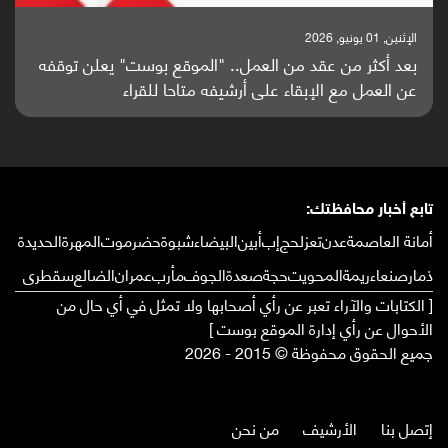
الإثنين, 01 يونيو, 2026
بعد أكثر من عقد من العمل.. "الموقع بوست" يعلن توقفه
عن العمل مع الإبقاء على أرشيفه متاحا للقراء
تابع أخبار محافظتك:
أمانة العاصمة
عدن
تعز
لحج
إب
أبين
البيضاء
شبوة
حضرموت
المهرة
الحديدة
ذمار
صنعاء
ريمة
المحويت
حجة
صعدة
الجوف
مأرب
عمران
الضالع
سقطرى
[ الكتابات والآراء تعبر عن رأي أصحابها ولا تمثل في أي حال من
الأحوال عن رأي إدارة الموقع بوست ]
جميع الحقوق محفوظة © 2015 - 2026
إتصل بنا
الأرشيف
من نحن