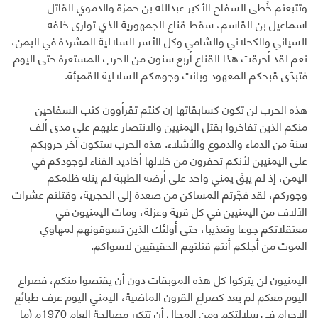
وتتبعتم خُطى السفاح الأكبر عبدالله بن حمزة والدموي القاتل
اسماعيل بن القاسم، سقط قناع الجمهورية الذي توارى خلفه
السياني والكحلاني والشامي وكل الأسر السلالية المشردة في اليمن،
نعم لقد أحرقت هذا القناع أربع سنون من الحرب المستعرة حتى اليوم
فتبدّى قبحكم المعهود وبانت وجوهكم السلالية القميئة.
هذه الحرب لن تكون كسابقاتها إن كنتم تقرأوون كتب السفاحين
منكم الذين تفاخروا بقتل اليمنيين والانتصار عليهم على مدى ألف
سنة من الدماء والدموع والأشلاء. هذه الحرب ستكون آخر حروبكم
على اليمنيين لأنكم تحفرون من خلالها أخاديد الفناء لوجودكم في
اليمن، إذ لم يبقَ يمني واحد على أرضه الطيبة لم ينله ظلمكم
وجوركم، لقد فجّرتم المساكن من صعدة إلى الحجرية، وقتلتم عشرات
الآلاف من اليمنيين في كل قرية وعزلة، ومات اليمنيون في
معتقلاتكم جوعا وتعذيبا، حتى أولئك الذين تسوقونهم لمهاوي
الموت من أجلكم أنتم قتلتهم الحقيقيين لاسواكم.
اليمنيون لن يتركوا كل هذه الموبقات دون أن يقتصوا منكم، فصراع
اليوم معكم لم يعد كصراع القرون الماضية، اليمني اليوم عرف طبائع
الاجرام في سلالتكم ومن المحال أن تتكرر مصالحة العام 1970م (ما