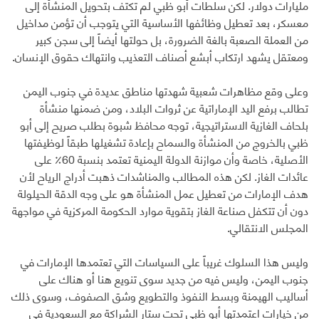
مليارات دولار. لكن سلطات أبو ظبي لم تكتف بتحويل المنشأة إلى
معسكر، بعد تعطيل وظائفها الأساسية التي يتوجب أن تؤمن مداخيل
من العملة الصعبة بالغة الضرورة، بل حولتها أيضاً إلى سجن كبير
ومعتقل يشهد ارتكاب أبشع أصناف التعذيب وانتهاك حقوق الإنسان.
وعلى وقع مظاهرات شعبية شهدتها مناطق عديدة في جنوب اليمن
تطالب برفع اليد الإماراتية عن ثروات البلاد، ومن ضمنها منشأة
بلحاف الغازية الاستراتيجية، توجه محافظ شبوة بطلب صريح إلى أبو
ظبي بالخروج من المنشأة والسماح بإعادة تشغيلها طبقاً لوظيفتها
الأصلية، خاصة وأن موازنة الدولة اليمنية تعتمد بنسبة 60٪ على
عائدات الغاز. لكن هذه المطالب والمناشدات ذهبت أدراج الرياح لأن
هدف الإمارات من تعطيل عمل المنشأة هو على وجه الدقة الحيلولة
دون أن تتكفل صناعة الغاز بتقوية موارد الحكومة المركزية في مواجهة
المجلس الانتقالي.
وليس هذا السلوك غريباً على السياسات التي تعتمدها الإمارات في
جنوب اليمن، وليس فيه من جديد سوى تنويع هنا أو هناك على
أساليب الهيمنة وبسط النفوذ والتطويع وشق الصفوف، وسوى ذلك
من خيارات اعتمدتها أبو ظبي تحت ستار الشراكة مع السعودية في