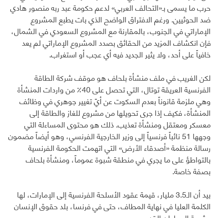
حرب ما يسمى بـ«التحالف العربي» لدعم حكومة عبد ربه منصور هادي
ضد الحوثيين. ورغم الافتراق الواضح الذي بات يطبع المشروع
الإماراتي في الجنوب، بالمقارنة مع المشروع السعودي في الشمال،
فإن انكشاف المزيد من الحقائق بصدد المشروع الإماراتي لم يعد
خافياً على أحد، ولا يثير الجديد فيه أي عجب أو استغراب.
لكن الغريب في ملف منشأة بلحاف هو موقف شركة الطاقة
الفرنسية العريقة توتال، التي تحصل على 40٪ من واردات المنشأة
وهي ملزمة قانوناً بعدم السكوت عن أيّ تغيير جوهري في وظائف
المنشأة، فكيف إذا جرى تحويلها من مشروع للغاز والطاقة إلى
معسكر ومعتقل ومنشأة تعذيب. ذلك هو محتوى المساءلة التي
وجهها 51 نائباً فرنسياً إلى وزير الخارجية الفرنسي، وهو أيضاً مضمون
رسالة منظمة «أصدقاء الأرض» التي اتهمت الحكومة الفرنسية
بالتواطؤ على ما يجري في منطقة شبوة عموماً، ومنشأة بلحاف
بصفة خاصة.
بيد أن الـ3.5 مليار، قيمة عقود الأسلحة الفرنسية إلى الإمارات، لها
الكلمة العليا في نهاية المطاف، حتى في فرنسا، بلد حقوق الإنسان
وشرعة المواطن.القدس