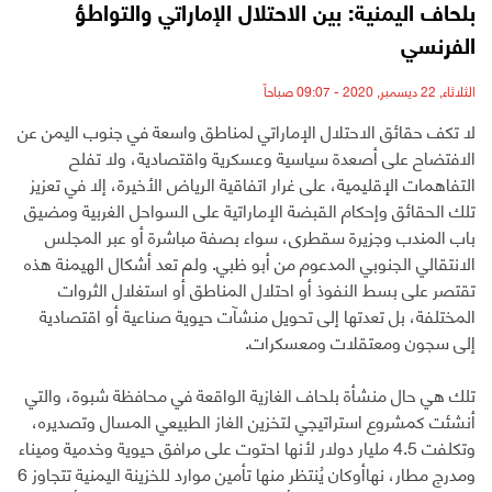
بلحاف اليمنية: بين الاحتلال الإماراتي والتواطؤ
الفرنسي
الثلاثاء, 22 ديسمبر, 2020 - 09:07 صباحاً
لا تكف حقائق الاحتلال الإماراتي لمناطق واسعة في جنوب اليمن عن
الافتضاح على أصعدة سياسية وعسكرية واقتصادية، ولا تفلح
التفاهمات الإقليمية، على غرار اتفاقية الرياض الأخيرة، إلا في تعزيز
تلك الحقائق وإحكام القبضة الإماراتية على السواحل الغربية ومضيق
باب المندب وجزيرة سقطرى، سواء بصفة مباشرة أو عبر المجلس
الانتقالي الجنوبي المدعوم من أبو ظبي. ولم تعد أشكال الهيمنة هذه
تقتصر على بسط النفوذ أو احتلال المناطق أو استغلال الثروات
المختلفة، بل تعدتها إلى تحويل منشآت حيوية صناعية أو اقتصادية
إلى سجون ومعتقلات ومعسكرات.
تلك هي حال منشأة بلحاف الغازية الواقعة في محافظة شبوة، والتي
أنشئت كمشروع استراتيجي لتخزين الغاز الطبيعي المسال وتصديره،
وتكلفت 4.5 مليار دولار لأنها احتوت على مرافق حيوية وخدمية وميناء
ومدرج مطار، نهاأوكان يُنتظر منها تأمين موارد للخزينة اليمنية تتجاوز 6