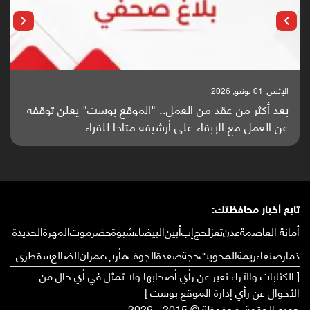
الإثنين, 01 يونيو, 2026
بعد أكثر من عقد من العمل.. "الموقع بوست" يعلن توقفه
عن العمل مع الإبقاء على أرشيفه متاحا للقراء
تابع أخبار محافظتك:
أمانة العاصمة
عدن
تعز
لحج
إب
أبين
البيضاء
شبوة
حضرموت
المهرة
الحديدة
ذمار
صنعاء
ريمة
المحويت
حجة
صعدة
الجوف
مأرب
عمران
الضالع
سقطرى
[ الكتابات والآراء تعبر عن رأي أصحابها ولا تمثل في أي حال من
الأحوال عن رأي إدارة الموقع بوست ]
جميع الحقوق محفوظة © 2015 - 2026