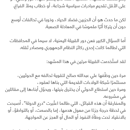
على الأقل تقديم مبادرات سياسية شجاعة، أو خطاب يملأ الفراغ.
لكن ما حدث هو أن الحزبين فضلا الحياد، وذوبا في تحالفات أوسع
دون أن يتركا أثرًا ملموسًا في المعادلة الصعبة.
أما السؤال الكبير فعن دور القبيلة اليمنية، لا سيما في المحافظات
التي لطالما كانت إحدى ركائز النظام الجمهوري ومصادر ثقله.
لقد استُخدمت القبيلة مرتين في هذا المشهد:
مرة حين وظّفها علي عبدالله صالح لتقوية تحالفه مع الحوثيين،
مستثمرًا شبكة الولاءات القديمة التي بناها لعقود،
ومرة حين استطاع الحوثي أن يخترق بنيتها، ويحوّل أبناءها إلى مقاتلين
في مشروعه.
والمفارقة أن هذه القبائل، التي طالما اعتُبرت “درع الدولة”، أصبحت
في لحظة حرجة جزءًا من معول هدمها، إما بالصمت، أو بالتواطؤ، أو
بالانقياد تحت وطأة النفوذ أو المال أو العجز عن المواجهة.