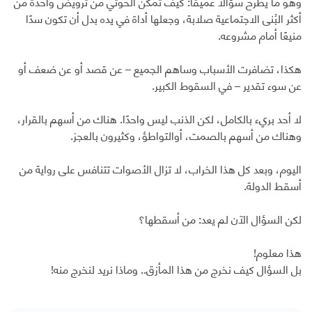
وهو ما يطرح سؤالًا عميقًا: كيف تمكّن الحوثي من ترويض واحدة من
أكثر البُنى الاجتماعية صلابة، وجعلها أداة في يده بدل أن تكون سدًا
منيعًا أمام مشروعه.
هكذا، تضافرت الأسباب وساهم الجميع – عن قصد أو عن ضعف أو
عن سوء تقدير – في السقوط الكبير.
لا أحد بريء بالكامل، لكن الذنب ليس واحدًا. هناك من أسهم بالقرار،
وهناك من أسهم بالصمت، أوالتواطؤ، وكثيرون بالعجز.
اليوم، وبعد كل هذا الخراب، لا تزال الأصوات تتنافس على رواية من
أسقط الدولة.
لكن السؤال الآن لم يعد: من أسقطها؟
هذا معلوم!
بل السؤال كيف نخرج من هذا المأزق.. وماذا نريد لنخرج منه!