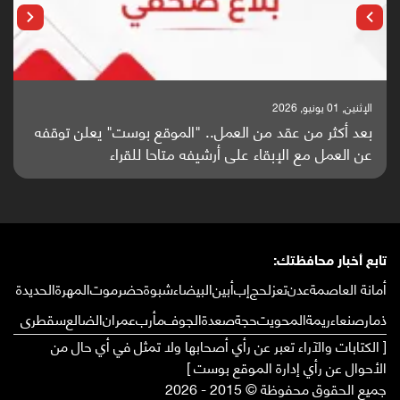
الإثنين, 01 يونيو, 2026
بعد أكثر من عقد من العمل.. "الموقع بوست" يعلن توقفه
عن العمل مع الإبقاء على أرشيفه متاحا للقراء
تابع أخبار محافظتك:
أمانة العاصمة
عدن
تعز
لحج
إب
أبين
البيضاء
شبوة
حضرموت
المهرة
الحديدة
ذمار
صنعاء
ريمة
المحويت
حجة
صعدة
الجوف
مأرب
عمران
الضالع
سقطرى
[ الكتابات والآراء تعبر عن رأي أصحابها ولا تمثل في أي حال من
الأحوال عن رأي إدارة الموقع بوست ]
جميع الحقوق محفوظة © 2015 - 2026