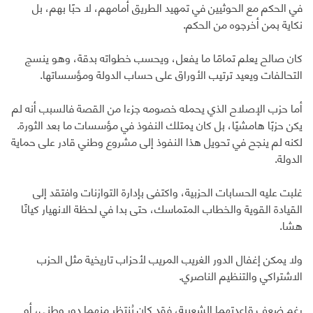
في الحكم مع الحوثيين في تمهيد الطريق أمامهم، لا حبًا بهم، بل
نكاية بمن أخرجوه من الحكم.
كان صالح يعلم تمامًا ما يفعل، ويحسب خطواته بدقة، وهو ينسج
التحالفات ويعيد ترتيب الأوراق على حساب الدولة ومؤسساتها.
أما حزب الإصلاح الذي يحمله خصومه جزءا من القصة فالسبب أنه لم
يكن حزبًا هامشيًا، بل كان يمتلك النفوذ في مؤسسات ما بعد الثورة.
لكنه لم ينجح في تحويل هذا النفوذ إلى مشروع وطني قادر على حماية
الدولة.
غلبت عليه الحسابات الحزبية، واكتفى بإدارة التوازنات وافتقد إلى
القيادة القوية والخطاب المتماسك، حتى بدا في لحظة الانهيار كيانًا
هشا.
ولا يمكن إغفال الدور الغريب المريب لأحزاب تاريخية مثل الحزب
الاشتراكي والتنظيم الناصري.
رغم ضعف قاعدتهما الشعبية، فقد كان يُنتظر منهما دور وطني، أو