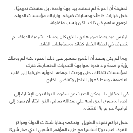
الحقيقة أن الدولة لم تسقط بيد جهة واحدة، بل سقطت تدريجيًا،
بفعل قرارات خاطئة وحسابات ضيقة، وارتباك مؤسسات الدولة.
الجميع ساهم في ذلك، لكن بنسب متفاوتة.
الرئيس عبدربه منصور هادي، الذي كان يمسك بشرعية الدولة، لم
يتصرف في لحظة الخطر كقائد بمسؤوليات القائد.
ربما لم يكن يعتقد أن الأمور ستسير على ذلك النحو، لكنه لم يمتلك
رؤية واضحة ولا قدرة لمواجهة التحديات المتسارعة. فترك
المؤسسات تتفكك، حتى وجدت الجماعة الحوثية طريقها إلى قلب
العاصمة، وسط ذهول الداخل وتغاضي الخارج.
في المقابل، لا يمكن الحديث عن سقوط الدولة دون الإشارة إلى
الدور المحوري الذي لعبه علي عبدالله صالح، الذي اختار أن يعود إلى
الواجهة عبر بوابة الانتقام.
بفعل تراكم نفوذه الطويل، وتحكمه ببقايا شبكات الدولة ومراكز
النفوذ، لعب دورًا أساسيًا مع حزب المؤتمر الشعبي الذي صار شريكا