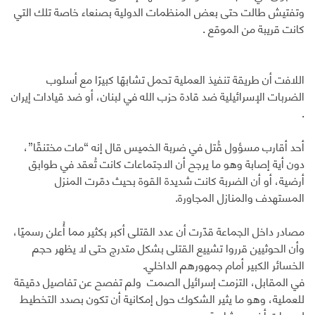
وتفتيش طالت حتى بعض المنظمات الدولية بصنعاء خاصة تلك التي
كانت قريبة من الموقع .
اللافت أن طريقة تنفيذ العملية تحمل تشابهًا كبيرًا مع أسلوب
الضربات الإسرائيلية ضد قادة حزب الله في لبنان، أو ضد قيادات إيران
.
أحد أقارب مسؤول قُتل في ضربة الخميس قال إنه “مات مختنقًا”،
دون أية إصابة وهو ما يرجح أن الاجتماعات كانت تُعقد في طوابق
أرضية، أو أن الضربة كانت شديدة القوة بحيث دمّرت المنزل
المستهدف والمنازل المجاورة.
مصادر داخل الجماعة قدّرت أن عدد القتلى أكبر بكثير مما أُعلن رسميًا،
وأن الحوثيين قرروا تشييع القتلى بشكل متدرج حتى لا يظهر حجم
الخسائر الكبير أمام جمهورهم الداخلي.
في المقابل، التزمت إسرائيل الصمت ولم تفصح عن تفاصيل دقيقة
للعملية، وهو ما يثير الشكوك حول إمكانية أن تكون بصدد التخطيط
لهجمات أخرى مشابهة.