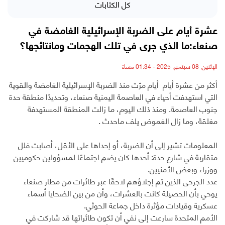
كل الكتابات
عشرة أيام على الضربة الإسرائيلية الغامضة في
صنعاء:ما الذي جرى في تلك الهجمات ومانتائجها؟
الإثنين, 08 سبتمبر, 2025 - 01:34 مساءً
أكثر من عشرة أيام أيام مرّت منذ الضربة الإسرائيلية الغامضة والقوية
التي استهدفت أحياء في العاصمة اليمنية صنعاء، وتحديدًا منطقة حدة
جنوب العاصمة. ومنذ ذلك اليوم، ما زالت المنطقة المستهدفة
مغلقة، وما زال الغموض يلف ماحدث .
المعلومات تشير إلى أن الضربة، أو إحداها على الأقل، أصابت فلل
متقاربة في شارع حدة: أحدها كان يضم اجتماعًا لمسؤولين حكوميين
ووزراء وبعض الأمنيين.
عدد الجرحى الذين تم إجلاؤهم لاحقًا عبر طائرات من مطار صنعاء
يوحي بأن الحصيلة كانت بالعشرات، وأن من بين الضحايا أسماء
عسكرية وقيادات مؤثرة داخل جماعة الحوثي.
الأمم المتحدة سارعت إلى نفي أن تكون طائراتها قد شاركت في