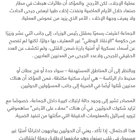
عملية الإجلاء، لكن الأرجح والمؤكد أن طائرات هبطت في مطار
صنعاء خلال الأيام الماضية ونفذت إخلاء طبيا لبعض جرحى الحادث
ولا يعرف وجهة الإخلاء ، الأمر الذي يزيد من غموض العملية.
الجماعة اعترفت رسميًا بمقتل رئيس الوزراء، إلى جانب اثني عشر وزيرًا
من حكومة “الإنقاذ الوطني” غير المعترف بها دوليًا. لكنها لم تفصح
عن أسماء عسكرية أو أمنية بارزة ضمن القتلى، ولم تكشف عن العدد
الحقيقي للجرحى ولاعدد الجرحى من المدنيين العاديين .
وبالنظر إلى أن المناطق المستهدفة – سواء حدة أو فج عطان أو
محيط دار الرئاسة – هي أحياء سكنية مكتظة، فمن المؤكد أن هناك
مدنيين قُتلوا أيضًا في الضربة إلى جانب المسؤولين الحوثيين.
المصادر تشير إلى وجود حالة ارتباك كبيرة داخل الجماعة، خصوصًا مع
تزايد شكوك الحوثيين في أن هناك “عملاء على الأرض” ساهموافي
تزويد إسرائيل بالمعلومات الدقيقة التي مكّنتها من تنفيذ الضربة.
هذا الاحتمال، إذا تأكد، يعني أن الحوثيين يواجهون اختراقًا أمنيًا غير
مسبوق في قلب صنعاء وهو مادفعها لإطلاق حملة اعتقالات