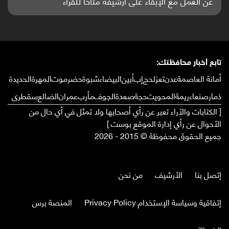
عن العمل مع الإبقاء على أرشيفه متاحا للقراء
تابع أخبار محافظتك:
أمانة العاصمة
عدن
تعز
لحج
إب
أبين
البيضاء
شبوة
حضرموت
المهرة
الحديدة
ذمار
صنعاء
ريمة
المحويت
حجة
صعدة
الجوف
مأرب
عمران
الضالع
سقطرى
[ الكتابات والآراء تعبر عن رأي أصحابها ولا تمثل في أي حال من
الأحوال عن رأي إدارة الموقع بوست ]
جميع الحقوق محفوظة © 2015 - 2026
إتصل بنا
الأرشيف
من نحن
إتفاقية وسياسة الإستخدام Privacy Policy
المنصة برس