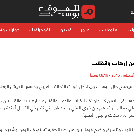
اء
منوعات
صور
فيديو
انفوجرافيك
حوارات وتح
ن إرهاب وانقلاب
يصبح حال اليمن بدون تدخل قوات التحالف العربي ودعمها للجيش الوطن
معت في اليمن كل طوائف الخراب والدمار والقتل من إرهابيين وانقلابيين،
لي صالح.. وغيرهم من قوى البغي والعدوان التي تتبع في الأصل أجندة واحد
ر الممتلكات والبنى التحتية.
ناوب وتنسيق واضح فيما بينها عبر أجندة خفية تستهدف اليمن وشعبه، ولم