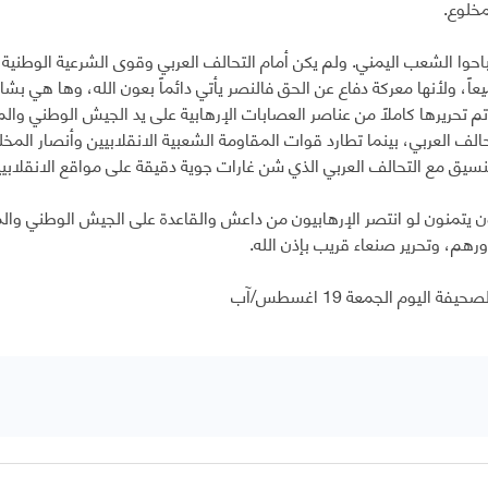
مخلوع.
باحوا الشعب اليمني. ولم يكن أمام التحالف العربي وقوى الشرعية الوطني
عاً، ولأنها معركة دفاع عن الحق فالنصر يأتي دائماً بعون الله، وها هي بشا
 تم تحريرها كاملاً من عناصر العصابات الإرهابية على يد الجيش الوطني وال
الف العربي، بينما تطارد قوات المقاومة الشعبية الانقلابيين وأنصار ال
نسيق مع التحالف العربي الذي شن غارات جوية دقيقة على مواقع الانقلابيي
ون يتمنون لو انتصر الإرهابيون من داعش والقاعدة على الجيش الوطني وا
رهم، وتحرير صنعاء قريب بإذن الله.
يفة اليوم الجمعة 19 اغسطس/آب