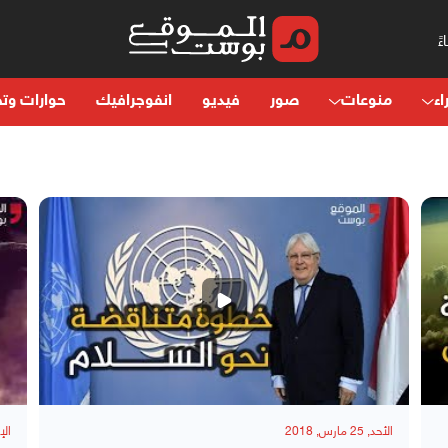
اء
منوعات
صور
فيديو
انفوجرافيك
حوارات وتح
الأحد, 25 مارس, 2018
الإثنين