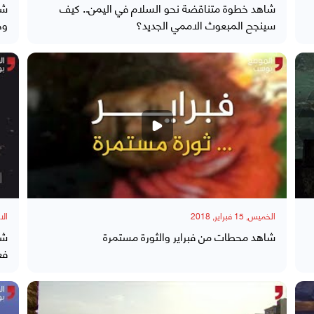
شاهد خطوة متناقضة نحو السلام في اليمن.. كيف
شا
سينجح المبعوث الاممي الجديد؟
وح
الخميس, 15 فبراير, 2018
الاربعاء
شاهد محطات من فبراير والثورة مستمرة
شا
فع