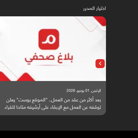
اختيار المحرر
الإثنين, 25 مايو, 2026
ست" يعلن
باحثون من اليمن يدخلون سباق أبحاث ألزهايمر بدراس
حا للقراء
واعدة منشورة عالميا (ترجمة)