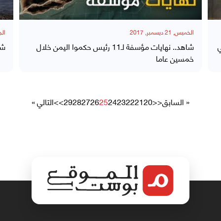
الخميس, 21 ديسمبر, 2017
الجمعة,
شاهد.. نهايات مؤسفة لـ11 رئيس حكموا اليمن خلال
شا
خمسين عاما
« السابق
<<
20
21
22
23
24
25
26
27
28
29
>>
التالي »