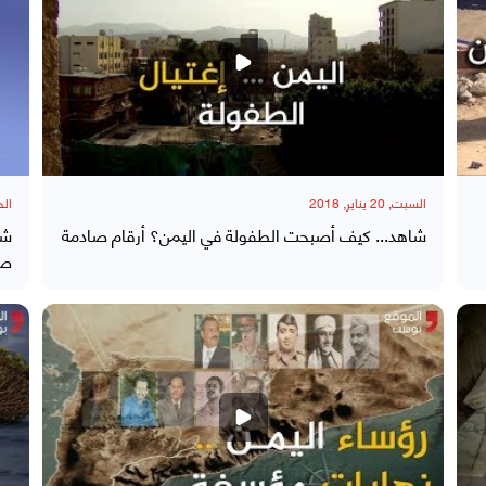
السبت, 20 يناير, 2018
الخميس
شاهد... كيف أصبحت الطفولة في اليمن؟ أرقام صادمة
شا
صا