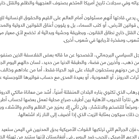
اته وفي سجلات تاريخ أمريكا المتخم بصنوف العنجهية والظلم والقتل خارج 
تي يدعي قادتها أنهم مسئولون أمام العالم على القيم والحقوق الإنسانية لل
 قوانين الأرض، أو كتب السماء، بل و يلوون أعناق القوانين الدولية وال
القتل خارج نطاق القانون، وبطريقة وحشية وبدائية لا تخضع لأي معيار من 
عوب ومفخرة لأربابها في شعوب أخرى.
جل السياسي البرجماتي، لأفصحوا عن ما قاله بعض الفلاسفة الذين صنفوا
من ذهب، وآخرين من فضة، والطبقة الدنيا من حديد، لسان حالهم اليوم ال
من دونهم يستحقون البقاء على قيد الحياة فقط، أما من عاداهم وخالف 
ئرات الدرونز، أو العمودية، أو بعيدة المدى مع حساب فواتيرها اللوجستيه
هاب الذي تكتوي بناره البلدان المنفلتة أمنياً، أشد من معاناة مالكي الدرون
ي نتاجاً للحروب الأهلية بين أطرف صراع محلية تعمل بعضها لحساب أطر
مرتعاً للتضخم والانتشار، ولن تأتي إلا بمزيدٍ من الظلم والدم والأشلاء وب
إن ذلك سيكون بمثابة الزيت الذي إذا أضيف إلى النار زاد اشتعالها.
فإن الجرائم التي ترتكبها القوات الأمريكية بحق المدنيين في اليمن ستعيد
ع الدعم الأمريكي للحرب ضد الروس في أفغانستان لأنها ستزيد من تهيئة ا