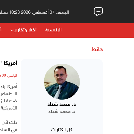
الجمعة, 07 أغسطس, 2026 10:23 صباحاً
الرئيسية
أخبار وتقارير
آر
حائط
أمريكا 
الإثنين, 30 يناير, 2017 - 07:27 مساءً
أمريكا بل
الاجتماعي
ضحية لنزع
د. محمد شداد
الأمريكية
د. محمد شداد
ذلك لأن ا
كل الكتابات
في السلطة