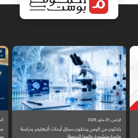
الإثنين, 25 مايو, 2026
السبت,
باحثون من اليمن يدخلون سباق أبحاث ألزهايمر بدراسة
صر
واعدة منشورة عالميا (ترجمة)
سا