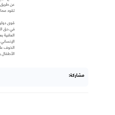
عن طريق ت
تقود ممار
قوى دولية
في حق الش
العافية ب
الإنساني 
الخوف على
الأطفال و
مشاركة: