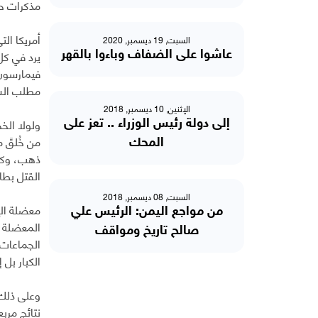
مذكرات حي
أمريكا ال
السبت, 19 ديسمبر, 2020
يرد في كل
عاشوا على الضفاف وباءوا بالقهر
فيمارسون 
مطلب الش
الإثنين, 10 ديسمبر, 2018
ولولا الخ
إلى دولة رئيس الوزراء .. تعز على
من خُلقَ 
المحك
ذهب، وكل 
القتل بطا
السبت, 08 ديسمبر, 2018
معضلة الإر
من مواجع اليمن: الرئيس علي
المعضلة ه
صالح تاريخ ومواقف
الجماعات و
الكبار بل 
وعلى ذلك 
نتائج مرب