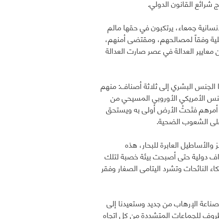
شرائع القانون الدولي.
إنسانية جمعاء، يرتكبون في حقها مالم
محلية وفقاً لمصالحهم، ومقتضى أمنهم،
معايير العدالة في عصر صارت العدالة
 الجنس البشري إلى ثلاثة أصناف: منهم
جنس الأمريكي الأوروبي المسيحي من
أمرهم فتَحتُ الأرض أولى به ويستحق
 على الشعوب الضحية.
ز والأساطيل العابرة للبحار، هذه
اف دولية حتى أصبحت بيئة خصبة لتلك
كاء النائحات وتشرد اليتامى الصغار وفقر
 صناعة الإرهاب من جديد وستعيدنا إلى
لظروف للجماعات المتشددة من كل اتجاه