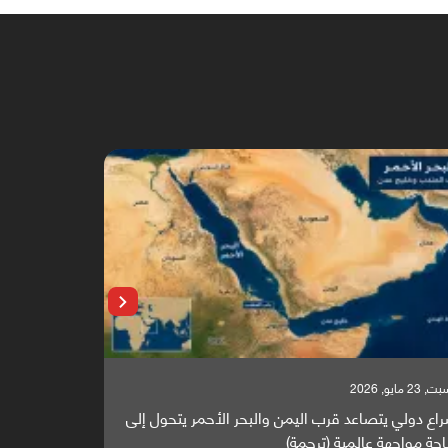
 23 مايو, 2026
السبت, 23 مايو, 2026
اع دولي يتصاعد قرب اليمن والبحر الأحمر يتحول إلى
تقرير أوروبي
حة مواجهة عالمية (ترجمة)
والطاقة العال