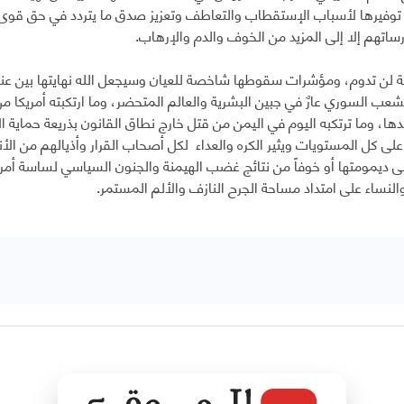
وفيرها لأسباب الإستقطاب والتعاطف وتعزيز صدق ما يتردد في حق قوى ال
ساتهم إلا إلى المزيد من الخوف والدم والإرهاب.
 لن تدوم، ومؤشرات سقوطها شاخصة للعيان وسيجعل الله نهايتها بين عناصر
عب السوري عارٌ في جبين البشرية والعالم المتحضر، وما ارتكبته أمريكا م
عدها، وما ترتكبه اليوم في اليمن من قتل خارج نطاق القانون بذريعة حماية ا
على كل المستويات ويثير الكره والعداء لكل أصحاب القرار وأذيالهم من ال
 ديمومتها أو خوفاً من نتائج غضب الهيمنة والجنون السياسي لساسة أمريكا
النساء على امتداد مساحة الجرح النازف والألم المستمر.