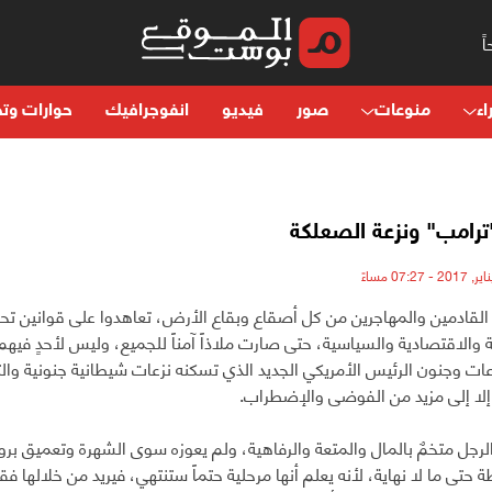
اء
منوعات
صور
فيديو
انفوجرافيك
حوارات وتح
"ترامب" ونزعة الصعلكة
د القادمين والمهاجرين من كل أصقاع وبقاع الأرض، تعاهدوا على قوانين تح
ة والاقتصادية والسياسية، حتى صارت ملاذاً آمناً للجميع، وليس لأحدٍ فيهم
ات وجنون الرئيس الأمريكي الجديد الذي تسكنه نزعات شيطانية جنونية والتي
 إلا إلى مزيد من الفوضى والإضطراب.
لرجل متخمٌ بالمال والمتعة والرفاهية، ولم يعوزه سوى الشهرة وتعميق برو
 حتى ما لا نهاية، لأنه يعلم أنها مرحلية حتماً ستنتهي، فيريد من خلالها