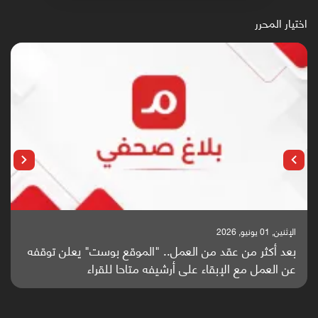
اختيار المحرر
الإثنين, 25 مايو, 2026
ع بوست" يعلن توقفه
باحثون من اليمن يدخلون سباق أبحاث ألز
 للقراء
واعدة منشورة عالميا (ترجمة)