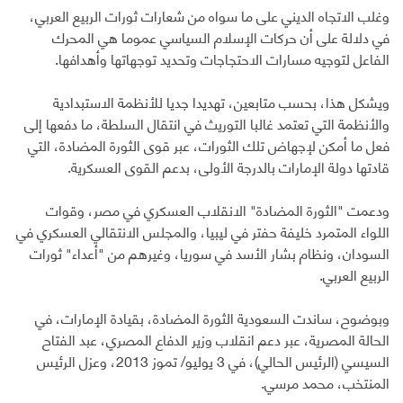
وغلب الاتجاه الديني على ما سواه من شعارات ثورات الربيع العربي،
في دلالة على أن حركات الإسلام السياسي عموما هي المحرك
الفاعل لتوجيه مسارات الاحتجاجات وتحديد توجهاتها وأهدافها.
ويشكل هذا، بحسب متابعين، تهديدا جديا للأنظمة الاستبدادية
والأنظمة التي تعتمد غالبا التوريث في انتقال السلطة، ما دفعها إلى
فعل ما أمكن لإجهاض تلك الثورات، عبر قوى الثورة المضادة، التي
قادتها دولة الإمارات بالدرجة الأولى، بدعم القوى العسكرية.
ودعمت "الثورة المضادة" الانقلاب العسكري في مصر، وقوات
اللواء المتمرد خليفة حفتر في ليبيا، والمجلس الانتقالي العسكري في
السودان، ونظام بشار الأسد في سوريا، وغيرهم من "أعداء" ثورات
الربيع العربي.
وبوضوح، ساندت السعودية الثورة المضادة، بقيادة الإمارات، في
الحالة المصرية، عبر دعم انقلاب وزير الدفاع المصري، عبد الفتاح
السيسي (الرئيس الحالي)، في 3 يوليو/ تموز 2013، وعزل الرئيس
المنتخب، محمد مرسي.