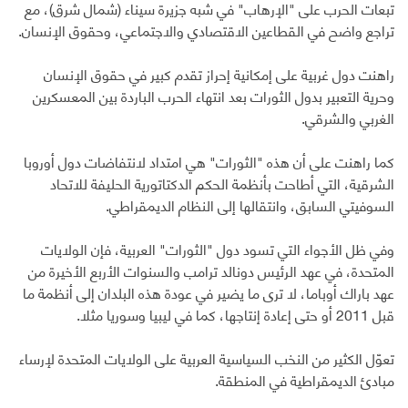
تبعات الحرب على "الإرهاب" في شبه جزيرة سيناء (شمال شرق)، مع
تراجع واضح في القطاعين الاقتصادي والاجتماعي، وحقوق الإنسان.
راهنت دول غربية على إمكانية إحراز تقدم كبير في حقوق الإنسان
وحرية التعبير بدول الثورات بعد انتهاء الحرب الباردة بين المعسكرين
الغربي والشرقي.
كما راهنت على أن هذه "الثورات" هي امتداد لانتفاضات دول أوروبا
الشرقية، التي أطاحت بأنظمة الحكم الدكتاتورية الحليفة للاتحاد
السوفيتي السابق، وانتقالها إلى النظام الديمقراطي.
وفي ظل الأجواء التي تسود دول "الثورات" العربية، فإن الولايات
المتحدة، في عهد الرئيس دونالد ترامب والسنوات الأربع الأخيرة من
عهد باراك أوباما، لا ترى ما يضير في عودة هذه البلدان إلى أنظمة ما
قبل 2011 أو حتى إعادة إنتاجها، كما في ليبيا وسوريا مثلا.
تعوّل الكثير من النخب السياسية العربية على الولايات المتحدة لإرساء
مبادئ الديمقراطية في المنطقة.