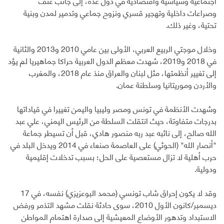
اجتماعية وسياسية واقتصادية في دول عدة، إلى جانب عنف
وصراعات داخلية وتهجير قسري ونزوح جماعي وتدمير لمدن وبنية
تحتية، وغير ذلك.
وخلال موجتي الربيع العربي، الأولى بين عامي 2010 و2013 والثانية
في 2018 و2019، شهدت معظم الدول العربية حراكا جماهيريا لم يؤد
إلى تغيير أنظمتها، مثل لبنان والعراق منذ عام 2018، والمغرب
والأردن وموريتانيا وسلطنة عمان.
وشهدت الأنظمة في تونس ومصر وليبيا واليمن تغييرا في قياداتها
بدرجات متفاوتة، حيث انتقلت السلطة من الرئيس اليمني، علي عبد
الله صالح، إلى نائبه عبد ربه منصور هادي، قبل أن تسيطر جماعة
"أنصار الله" (الحوثي) على العاصمة صنعاء في 2014 ويدخل البلد في
حرب أهلية لا تزال مستعصية على الحل؛ بسبب تدخلات إقليمية
ودولية.
وقد لا يكون إحراق شاب تونسي (محمد البوعزيزي) نفسه، في 17
ديسمبر/كانون الأول 2010، سوى حادثة نقلت مشهد التذمر ورفض
الاستبداد وتدهور الأوضاع المعيشية إلى صدارة اهتمام المواطن