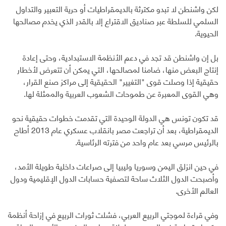
لكن واشنطن لا تبدو مكترثة بالديمقراطيات أو حرية التعبير والتداول
السلمي للسلطة عبر صناديق الاقتراع إلا بالقدر الذي يخدم مصالحها
الحيوية.
بل إن واشنطن قد تجد في دعم الأنظمة الاستبدادية، وحتى إعادة
إنتاج البعض منها، ضامنا لمصالحها، التي يمكن أن تتعرض لأخطار
حقيقية إذا وصلت قوى "التغيير" الحقيقية إلى مراكز صنع القرار،
وهي القوى المعبرة عن طموحات الشعوب العربية والممثلة لها.
قد تكون تونس هي الدولة الوحيدة التي تقدمت خطوات حقيقية نحو
الديمقراطية، بعد أن تراجعت مصر بانقلاب عسكري عام 2013 أطاح
بالرئيس مرسي بعد عام واحد من فترته الرئاسية.
في حين انزلق اليمن وسوريا وليبيا إلى صراعات داخلية طويلة الأمد،
وأصبحت الدول الثلاث ساحة لتصفية حسابات الدول الإقليمية ودول
العالم الأخرى.
وفي قراءة لموجتي الربيع العربي، فشلت ثورات الربيع في إزاحة أنظمة