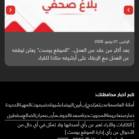
الإثنين, 01 يونيو, 2026
بعد أكثر من عقد من العمل.. "الموقع بوست" يعلن توقفه
عن العمل مع الإبقاء على أرشيفه متاحا للقراء
تابع أخبار محافظتك:
أمانة العاصمة
عدن
تعز
لحج
إب
أبين
البيضاء
شبوة
حضرموت
المهرة
الحديدة
ذمار
صنعاء
ريمة
المحويت
حجة
صعدة
الجوف
مأرب
عمران
الضالع
سقطرى
[ الكتابات والآراء تعبر عن رأي أصحابها ولا تمثل في أي حال من
الأحوال عن رأي إدارة الموقع بوست ]
جميع الحقوق محفوظة © 2015 - 2026