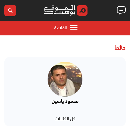
القائمة
حائط
محمود ياسين
كل الكتابات