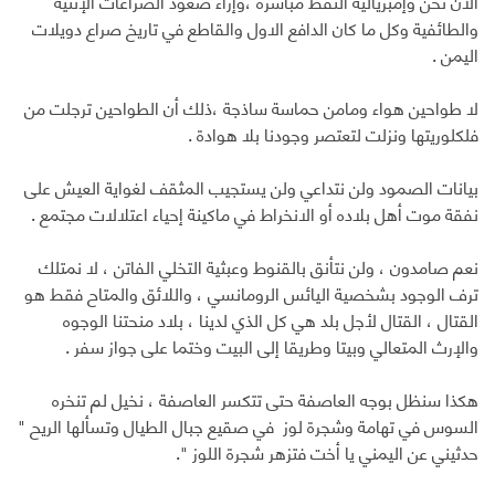
الآن نحن وإمبريالية النفط مباشرة ،وإزاء صعود الصراعات الإثنية
والطائفية وكل ما كان الدافع الاول والقاطع في تاريخ صراع دويلات
اليمن .
لا طواحين هواء ومامن حماسة ساذجة ،ذلك أن الطواحين ترجلت من
فلكلوريتها ونزلت لتعتصر وجودنا بلا هوادة .
بيانات الصمود ولن نتداعي ولن يستجيب المثقف لغواية العيش على
نفقة موت أهل بلاده أو الانخراط في ماكينة إحياء اعتلالات مجتمع .
نعم صامدون ، ولن نتأنق بالقنوط وعبثية التخلي الفاتن ، لا نمتلك
ترف الوجود بشخصية اليائس الرومانسي ، واللائق والمتاح فقط هو
القتال ، القتال لأجل بلد هي كل الذي لدينا ، بلاد منحتنا الوجوه
والإرث المتعالي وبيتا وطريقا إلى البيت وختما على جواز سفر .
هكذا سنظل بوجه العاصفة حتى تتكسر العاصفة ، نخيل لم تنخره
السوس في تهامة وشجرة لوز في صقيع جبال الطيال وتسألها الريح "
حدثيني عن اليمني يا أخت فتزهر شجرة اللوز ".