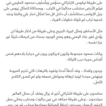
على طريقة نيكوس كازنتزاكي سنؤمن وبأسلوب محمود المليجي في
فيلم الأرض سننشب مخالبنا في التراب ، وبمحاكاة لتمثال زيوس على
جبل الأولمب سنكتشف أن داخل كل منا تمثال ذمار علي واقفا وعند
قدميه تراب لم تلوثه خطوات الغرباء .
مثل الأساطير ومثل كبرياء الجريح وعلى طريقة من اختار طريقا لن
يؤدي لغير عناد اليمني وهو يمنح الوجود بسخاء من لايملك شيئا غير
عزة نفسه .
بيانات صمود مجموعة وثنيين لايزالون يرون في حجارة بلادهم قدس
أقداس مجرة درب التبانة .
جيدون وافذاذ ، وقد أخطأ أحدنا وتفوه بالترهات التي تخرم المروءة
فينهض مجددا لينبذ ترهاته ومواطن ضعفه ولو لم تتعدى الكلام
الثمل .
صامدون على طريقة اشتراكي أخير لا يزال يعتقد أن عمال العالم
سيتحدون ، وعلى طريقة مجاهد في عين جالوت ومحارب يماني جعل
الجنود الرومان يصرخون لحظة المباغتة بمواجهة محارب قد من حيد .