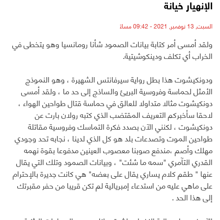
الإنهيار خيانة
السبت, 13 نوفمبر, 2021 - 09:42 مساءً
ولقد أمسى أمر كتابة بيانات الصمود شأنا رومانسيا وهو يتخطى في
الخراب أي تكلف ودينكوشيتية.
ودونكيشوت هذا بطل رواية سيرفانتس الشهيرة ، وهو النموذج
الأمثل لحماسة وفروسية البريئ والساذج إلى حد ما ، ولقد أمسى
دونكيشوت مثالا متداولا للعالق في حماسة قتال طواحين الهواء ،
لاحقا سأخبركم التعريف المقتضب الذي كتبه رولان بارت عن
دونكيشوت ، لكنني الآن بصدد فكرة التماسك وفروسية مقاتلة
طواحين الموت وتصدعات بلد هو كل الذي لدينا ، نجابه تحد وجودي
مهلك وأصم ،مندفع صوبنا معصوب العينين مدفوعا بقوة نهمه
القدري التآمري "سمه ما شئت" ، وبيانات الصمود وتلك التي يقال
عنها " طقم كلام يساري يقال على بعضه" هي كانت جديرة بالإحترام
على ماهي عليه من استدعاء إمبريالية لم تكن قريبا من حفر مقبرتك
إلى هذا الحد .