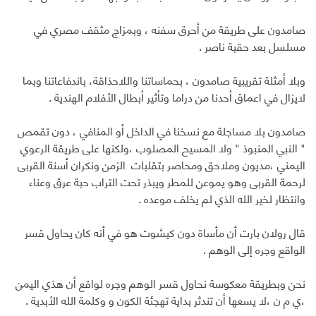
صامدون على طريقة من أحرق سفنه ، وبمزاج مثقف مصري في
مسلسل بعد حقبة ناصر .
وبلا أمثلة تقريبية صامدون ، بحماساتنا واللاحذاقة، باندفاعاتنا وبما
لايزال في اعماق أحدنا من دراما وتأثير أبطال الأفلام الهندية .
صامدون بلا مساجلة مع نسخنا في الداخل أو المنافي ، دون تقمص
" النبي المنبوذ " ولا المسيح المصلوب ،ولكنها على طريقة الرعوي
اليمني ،مديون وملاحق ومحاصر بتقلبات الزمن ونكران أسنة القربى
لرحمة القربى وهو يموعن للمطر ويبذر تحت التراب حبة عرق وعناء
وانتظار لخير الله الذي لم يخلف موعده .
قال رولان بارت أن مأساة دون كيشوت هو في أنه كان يحاول قسر
الواقع وجره إلى الوهم .
نحن وبطريقة معكوسة نحاول قسر الوهم وجره لواقع أن هذي اليمن
،ي م ن ،لا يسعها أن تندثر بداية تهجئة الكون و وكلمة الله الأبدية .