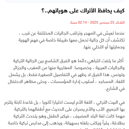
كيف يحافظ الأتراك على هوياتهم..؟
الثلاثاء, 23 سبتمبر, 2025 - 02:14 مساءً
عندما تعيش في المهجر وتراقب الجاليات المختلفة عن قرب ،
تكتشف أن كل جالية تحمل معها طريقة خاصة في فهم الهوية
وحمايتها أو التخلي عنها.
أكثر ما يلفت انتباهي دائما هو الفرق الشاسع بين الجالية التركية
والجاليات العربية ، وخصوصا المغاربية منها من المغرب والجزائر
وتونس. هذا الفرق لا يظهر في التفاصيل الصغيرة فقط، بل يشمل
اللغة، المساجد ، أسلوب إدارة المؤسسات ، وحتى مظاهر الاحتفال
في الشارع.
في البيت التركي ، اللغة الأم ليست اختيارا ثانويا ، بل قاعدة ثابتة يلتزم
بها الجميع. الأب والأم يصران على الحديث مع أطفالهما بالتركية
مهما كانت لغة البلد المضيف ، فيكبر الطفل وهو يتحدث التركية
بطلاقة، يقرأ ويكتب بلغته بسهولة، ويذهب إلى مدارس تركية خاصة