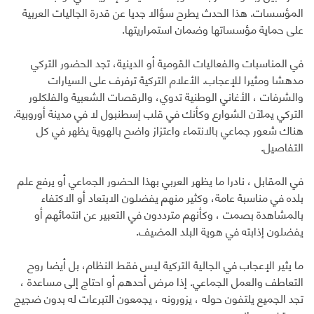
المؤسسات. هذا الحدث يطرح سؤالا جديا عن قدرة الجاليات العربية
على حماية مؤسساتها وضمان استمراريتها.
في المناسبات والفعاليات القومية أو الدينية، تجد الحضور التركي
مدهشا ومثيرا للإعجاب. الأعلام التركية ترفرف على السيارات
والشرفات ، الأغاني الوطنية تدوي، والرقصات الشعبية والفلكلور
التركي يملآن الشوارع وكأنك في قلب إسطنبول لا في مدينة أوروبية.
هناك شعور جماعي بالانتماء واعتزاز واضح بالهوية يظهر في كل
التفاصيل.
في المقابل ، نادرا ما يظهر العربي بهذا الحضور الجماعي أو يرفع علم
بلده في مناسبة عامة، وكثير منهم يفضلون الابتعاد أو الاكتفاء
بالمشاهدة بصمت ، وكأنهم مترددون في التعبير عن انتمائهم أو
يفضلون إذابته في هوية البلد المضيف.
ما يثير الإعجاب في الجالية التركية ليس فقط النظام، بل أيضا روح
التعاطف والعمل الجماعي. إذا مرض أحدهم أو احتاج إلى مساعدة ،
تجد الجميع يلتفون حوله ، يزورونه ، يجمعون التبرعات له بدون ضجيج