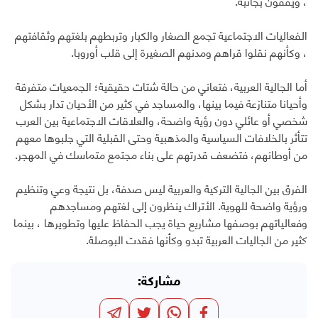
، ويقفون بجانبه.
الفعاليات الاجتماعية تجمع الصغار والكبار وتربطهم بلغتهم وثقافتهم
، وكأنهم نقلوا قراهم ومدنهم الصغيرة إلى قلب أوروبا.
أما الجالية العربية، فتعاني من حالة شتات حقيقية؛ الجمعيات متفرقة
وأحيانا متنازعة فيما بينها، والمساجد في كثير من الأحيان تدار بشكل
شخصي أو عائلي دون رؤية واضحة، والعلاقات الاجتماعية بين العرب
تتأثر بالخلافات السياسية والمذهبية وحتى القبلية التي جلبوها معهم
من أوطانهم، فتضعف قدرتهم على بناء مجتمع متماسك في المهجر.
الفرق بين الجالية التركية والعربية ليس صدفة، بل نتيجة وعي وتنظيم
ورؤية واضحة للهوية. الأتراك ينظرون إلى لغتهم ومساجدهم
وفعالياتهم بوصفها مشاريع حياة يجب الحفاظ عليها وتطويرها ، بينما
كثير من الجاليات العربية تبدو وكأنها فقدت البوصلة.
مشاركة: