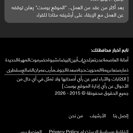
بعد أكثر من عقد من العمل.. "الموقع بوست" يعلن توقفه
عن العمل مع الإبقاء على أرشيفه متاحا للقراء
تابع أخبار محافظتك:
أمانة العاصمة
عدن
تعز
لحج
إب
أبين
البيضاء
شبوة
حضرموت
المهرة
الحديدة
ذمار
صنعاء
ريمة
المحويت
حجة
صعدة
الجوف
مأرب
عمران
الضالع
سقطرى
[ الكتابات والآراء تعبر عن رأي أصحابها ولا تمثل في أي حال من
الأحوال عن رأي إدارة الموقع بوست ]
جميع الحقوق محفوظة © 2015 - 2026
إتصل بنا
الأرشيف
من نحن
إتفاقية وسياسة الإستخدام Privacy Policy
المنصة برس