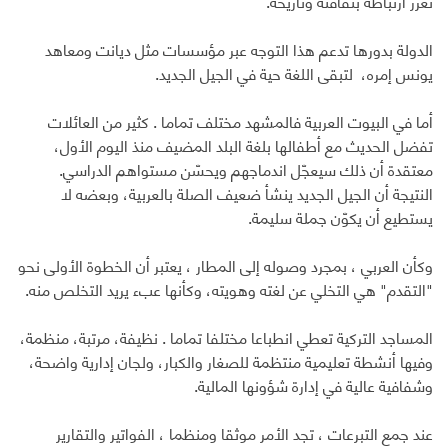
تعزز ارتباطه بثقافته وتاريخه.
الدولة بدورها تدعم هذا التوجه عبر مؤسسات مثل ديانت ومعاهد
يونس إمره، لتبقى اللغة حية في الجيل الجديد.
أما في البيوت العربية فالمشهد مختلف تماما . كثير من العائلات
تفضل الحديث مع أطفالها بلغة البلد المضيف منذ اليوم الأول،
معتقدة أن ذلك سيعجّل اندماجهم ويحسّن مستواهم الدراسي.
النتيجة أن الجيل الجديد ينشأ ضعيف الصلة بالعربية، وبعضه لا
يستطيع أن يكوّن جملة سليمة.
وكأن العربي ، بمجرد وصوله إلى المطار ، يعتبر أن الخطوة الأولى نحو
"التقدم" هي التخلي عن لغته وهويته، وكأنها عبء يريد التخلص منه.
المساجد التركية تعطي انطباعا مختلفا تماما . نظيفة، مرتبة، منظمة،
وفيها أنشطة تعليمية منتظمة للصغار والكبار، ولجان إدارية واضحة،
وشفافية عالية في إدارة شؤونها المالية.
عند جمع التبرعات ، تجد الأمر موثقا ومنظما ، الفواتير والتقارير