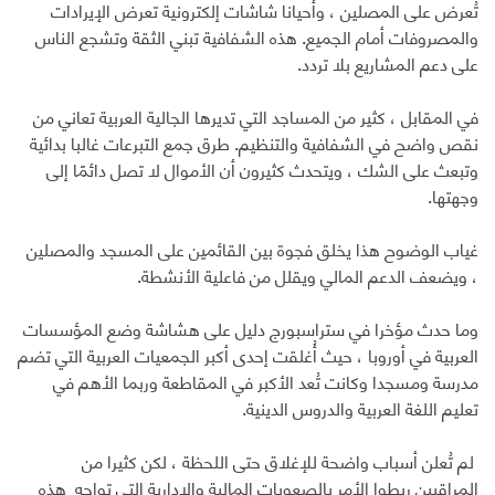
تُعرض على المصلين ، وأحيانا شاشات إلكترونية تعرض الإيرادات
والمصروفات أمام الجميع. هذه الشفافية تبني الثقة وتشجع الناس
على دعم المشاريع بلا تردد.
في المقابل ، كثير من المساجد التي تديرها الجالية العربية تعاني من
نقص واضح في الشفافية والتنظيم. طرق جمع التبرعات غالبا بدائية
وتبعث على الشك ، ويتحدث كثيرون أن الأموال لا تصل دائمًا إلى
وجهتها.
غياب الوضوح هذا يخلق فجوة بين القائمين على المسجد والمصلين
، ويضعف الدعم المالي ويقلل من فاعلية الأنشطة.
وما حدث مؤخرا في ستراسبورج دليل على هشاشة وضع المؤسسات
العربية في أوروبا ، حيث أُغلقت إحدى أكبر الجمعيات العربية التي تضم
مدرسة ومسجدا وكانت تُعد الأكبر في المقاطعة وربما الأهم في
تعليم اللغة العربية والدروس الدينية.
لم تُعلن أسباب واضحة للإغلاق حتى اللحظة ، لكن كثيرا من
المراقبين ربطوا الأمر بالصعوبات المالية والإدارية التي تواجه هذه