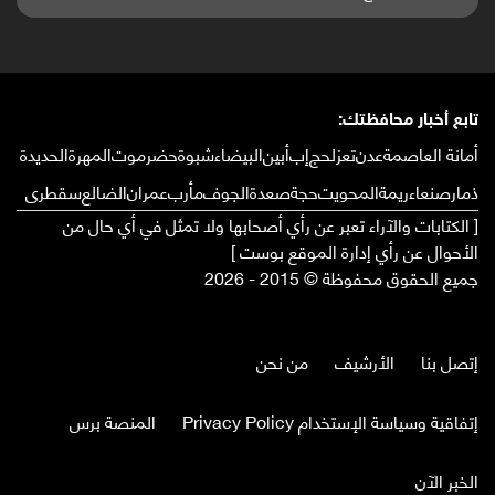
تابع أخبار محافظتك:
أمانة العاصمة
عدن
تعز
لحج
إب
أبين
البيضاء
شبوة
حضرموت
المهرة
الحديدة
ذمار
صنعاء
ريمة
المحويت
حجة
صعدة
الجوف
مأرب
عمران
الضالع
سقطرى
[ الكتابات والآراء تعبر عن رأي أصحابها ولا تمثل في أي حال من
الأحوال عن رأي إدارة الموقع بوست ]
جميع الحقوق محفوظة © 2015 - 2026
إتصل بنا
الأرشيف
من نحن
إتفاقية وسياسة الإستخدام Privacy Policy
المنصة برس
الخبر الآن