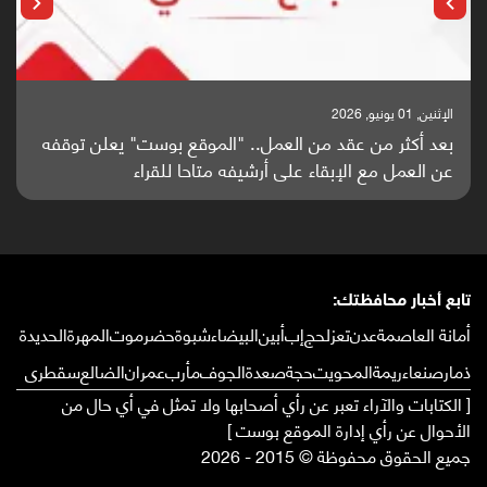
الإثنين, 01 يونيو, 2026
بعد أكثر من عقد من العمل.. "الموقع بوست" يعلن توقفه
عن العمل مع الإبقاء على أرشيفه متاحا للقراء
تابع أخبار محافظتك:
أمانة العاصمة
عدن
تعز
لحج
إب
أبين
البيضاء
شبوة
حضرموت
المهرة
الحديدة
ذمار
صنعاء
ريمة
المحويت
حجة
صعدة
الجوف
مأرب
عمران
الضالع
سقطرى
[ الكتابات والآراء تعبر عن رأي أصحابها ولا تمثل في أي حال من
الأحوال عن رأي إدارة الموقع بوست ]
جميع الحقوق محفوظة © 2015 - 2026