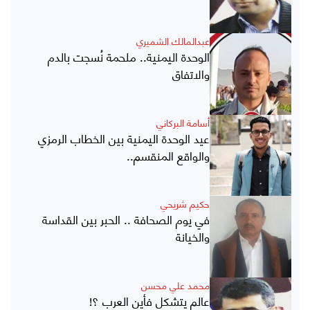
عبدالمالك الشميري
الوحدة اليمنية.. ملحمة نُسجت بالدم
والاتفاق
أسامة البركاني
عيد الوحدة اليمنية بين الخطاب الرمزي
والواقع المنقسم..
حكيم شريحي
في يوم الصحافة .. الحبر بين القداسة
والخيانة
محمد علي محسن
عالم يتشكل فأين العرب ؟!