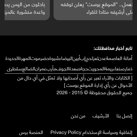
باحثون من اليمن يدخلون سباق أبحاث ألزهايمر بدراسة
واعدة منشورة عالميا (ترجمة)
تابع أخبار محافظتك:
أمانة العاصمة
عدن
تعز
لحج
إب
أبين
البيضاء
شبوة
حضرموت
المهرة
الحديدة
ذمار
صنعاء
ريمة
المحويت
حجة
صعدة
الجوف
مأرب
عمران
الضالع
سقطرى
[ الكتابات والآراء تعبر عن رأي أصحابها ولا تمثل في أي حال من
الأحوال عن رأي إدارة الموقع بوست ]
جميع الحقوق محفوظة © 2015 - 2026
إتصل بنا
الأرشيف
من نحن
إتفاقية وسياسة الإستخدام Privacy Policy
المنصة برس