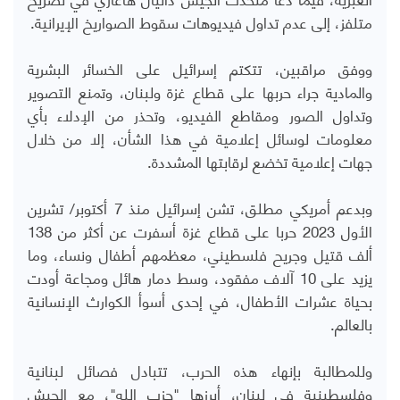
متلفز، إلى عدم تداول فيديوهات سقوط الصواريخ الإيرانية.
ووفق مراقبين، تتكتم إسرائيل على الخسائر البشرية
والمادية جراء حربها على قطاع غزة ولبنان، وتمنع التصوير
وتداول الصور ومقاطع الفيديو، وتحذر من الإدلاء بأي
معلومات لوسائل إعلامية في هذا الشأن، إلا من خلال
جهات إعلامية تخضع لرقابتها المشددة.
وبدعم أمريكي مطلق، تشن إسرائيل منذ 7 أكتوبر/ تشرين
الأول 2023 حربا على قطاع غزة أسفرت عن أكثر من 138
ألف قتيل وجريح فلسطيني، معظمهم أطفال ونساء، وما
يزيد على 10 آلاف مفقود، وسط دمار هائل ومجاعة أودت
بحياة عشرات الأطفال، في إحدى أسوأ الكوارث الإنسانية
بالعالم.
وللمطالبة بإنهاء هذه الحرب، تتبادل فصائل لبنانية
وفلسطينية في لبنان، أبرزها "حزب الله"، مع الجيش