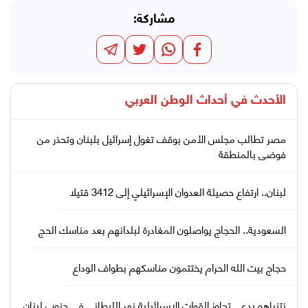
مشاركة:
الأحدث في
أحداث الوطن العربي
مصر تطالب مجلس الأمن بوقف تغول إسرائيل بلبنان وتحذر من
فوضى بالمنطقة
لبنان.. ارتفاع حصيلة العدوان الإسرائيلي إلى 3412 قتيلا
السعودية.. الحجاج يواصلون المغادرة لبلدانهم بعد مناسك الحج
حجاج بيت الله الحرام يختتمون مناسكهم بطواف الوداع
نتنياهو يدعي تجاوز القوات الإسرائيلية نهر الليطاني في جنوب لبنان