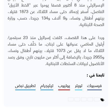
الإسرائيلي منذ 8 أكتوبر قصفا يوميا عبر "الخط الأزرق"
الفاصل، أسفر إجمالا حتى مساء الثلاثاء عن 1873 قتيلا،
بينهم أطفال ونساء، و9 آلاف و134 جريحا، حسب وزارة
الصحة اللبنانية.
وردا على هذا القصف، كثفت إسرائيل منذ 23 سبتمبر/
أيلول الماضي عدوانها على لبنان، ما خلّف حتى مساء
الثلاثاء ما لا يقل عن 1073 قتيلا، بينهم أطفال ونساء،
و2955 جريحا، بالإضافة إلى أكثر من مليون نازح، وفق رصد
الأناضول لبيانات السلطات اللبنانية.
تابعنا في :
فيسبوك
تويتر
يوتيوب
تيليجرام
تطبيق نبض