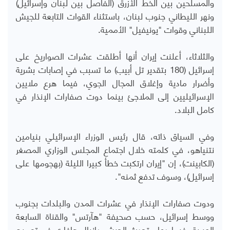
والمسلحين بين الخط الأزرق (الفاصل بين لبنان وإسرائيل)
ونهر الليطاني جنوب لبنان، باستثناء القوات التابعة للجيش
اللبناني وقوات "يونيفيل" الأممية.
والثلاثاء، أعلنت إيران أنها أطلقت عشرات الصواريخ على
إسرائيل (180 بتقدير تل أبيب) ما تسبب في إصابات بشرية
وأضرار مادية وإغلاق المجال الجوي، فيما هرع ملايين
الإسرائيليين إلى الملاجئ بينما دوت صفارات الإنذار في
كامل البلاد.
وفي السياق ذاته، قال رئيس الوزراء الإسرائيلي بنيامين
نتنياهو، في كلمته خلال اجتماع المجلس الوزاري المصغر
(الكابينت)، إن "إيران ارتكبت خطأ كبيرا الليلة (بهجومها على
إسرائيل)، وسوف تدفع ثمنه".
ودوت صفارات الإنذار في عشرات المدن والبلدات بجنوب
ووسط إسرائيل، حسب صحيفة "هآرتس" والقناة السابعة
العبرية، فيما دعا متحدث الجيش دانيال هاغاري في تصريح