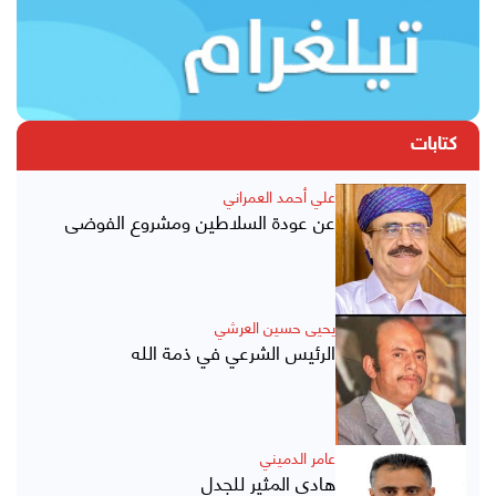
كتابات
علي أحمد العمراني
عن عودة السلاطين ومشروع الفوضى
يحيى حسين العرشي
الرئيس الشرعي في ذمة الله
عامر الدميني
هادي المثير للجدل